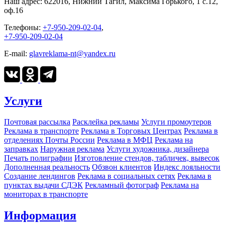
Наш адрес:
622016, Нижний Тагил, Максима Горького, 1 c.12,
оф.16
Телефоны:
+7-950-209-02-04
,
+7-950-209-02-04
E-mail:
glavreklama-nt@yandex.ru
Услуги
Почтовая рассылка
Расклейка рекламы
Услуги промоутеров
Реклама в транспорте
Реклама в Торговых Центрах
Реклама в
отделениях Почты России
Реклама в МФЦ
Реклама на
заправках
Наружная реклама
Услуги художника, дизайнера
Печать полиграфии
Изготовление стендов, табличек, вывесок
Дополненная реальность
Обзвон клиентов
Индекс лояльности
Создание лендингов
Реклама в социальных сетях
Реклама в
пунктах выдачи СДЭК
Рекламный фотограф
Реклама на
мониторах в транспорте
Информация