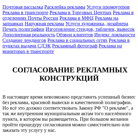
Почтовая рассылка
Расклейка рекламы
Услуги промоутеров
Реклама в транспорте
Реклама в Торговых Центрах
Реклама в
отделениях Почты России
Реклама в МФЦ
Реклама на
заправках
Наружная реклама
Услуги художника, дизайнера
Печать полиграфии
Изготовление стендов, табличек, вывесок
Дополненная реальность
Обзвон клиентов
Индекс лояльности
Создание лендингов
Реклама в социальных сетях
Реклама в
пунктах выдачи СДЭК
Рекламный фотограф
Реклама на
мониторах в транспорте
СОГЛАСОВАНИЕ РЕКЛАМНЫХ
КОНСТРУКЦИЙ
В настоящее время невозможно представить успешный бизнес
без рекламы, красивой вывески и качественной полиграфии.
Но всё это должно соответствовать Закону РФ "О рекламе", а
так же внутренним муниципальным актам того населённого
пункта, в котором вы размещаетесь. При большом желании
пройти процедуру согласования можно самостоятельно или
заказать эту услугу у нас.