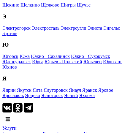
Щекино
Щелкино
Щелково
Щигры
Щучье
Э
Электрогорск
Электросталь
Электроугли
Элиста
Энгельс
Эртиль
Ю
Югорск
Южа
Южно - Сахалинск
Южно - Сухокумск
Южноуральск
Юрга
Юрьев - Польский
Юрьевец
Юрюзань
Юхнов
Я
Ядрин
Якутск
Ялта
Ялуторовск
Янаул
Яранск
Яровое
Ярославль
Ярцево
Ясногорск
Ясный
Яхрома
Услуги