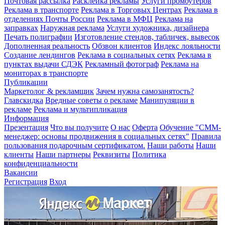
Почтовая рассылка
Расклейка рекламы
Услуги промоутеров
Реклама в транспорте
Реклама в Торговых Центрах
Реклама в
отделениях Почты России
Реклама в МФЦ
Реклама на
заправках
Наружная реклама
Услуги художника, дизайнера
Печать полиграфии
Изготовление стендов, табличек, вывесок
Дополненная реальность
Обзвон клиентов
Индекс лояльности
Создание лендингов
Реклама в социальных сетях
Реклама в
пунктах выдачи СДЭК
Рекламный фотограф
Реклама на
мониторах в транспорте
Публикации
Маркетолог & рекламщик
Зачем нужна самозанятость?
Главскидка
Вредные советы о рекламе
Манипуляции в
рекламе
Реклама и мультипликация
Информация
Презентация
Что вы получите
О нас
Оферта
Обучение "СМM-
менеджер: основы продвижения в социальных сетях"
Правила
пользования подарочным сертификатом.
Наши работы
Наши
клиенты
Наши партнеры
Реквизиты
Политика
конфиденциальности
Вакансии
Регистрация
Вход