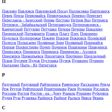
П
Павлово
Павловск
Павловский Посад
Палласовка
Партизанск
Певек
Пенза
Первомайск
Первоуральск
Перевоз
Пересвет
Переславль - Залесский
Пермь
Пестово
Петров Вал
Петровск
Петровск - Забайкальский
Петрозаводск
Петропавловск -
Камчатский
Петухово
Петушки
Печора
Печоры
Пикалево
Пионерский
Питкяранта
Плавск
Пласт
Плес
Поворино
Подольск
Подпорожье
Покачи
Покров
Покровск
Полевской
Полесск
Полысаево
Полярные Зори
Полярный
Поронайск
Порхов
Похвистнево
Почеп
Починок
Пошехонье
Правдинск
Приволжск
Приморск
Приморск
Приморско - Ахтарск
Приозерск
Прокопьевск
Пролетарск
Протвино
Прохладный
Псков
Пугачев
Пудож
Пустошка
Пучеж
Пушкино
Пущино
Пыталово
Пыть - Ях
Пятигорск
Р
Радужный
Радужный
Райчихинск
Раменское
Рассказово
Ревда
Реж
Реутов
Рефтенский
Решетникова
Ржев
Родники
Рославль
Россошь
Ростов
Ростов - на - Дону
Рошаль
Ртищево
Рубцовск
Рудня
Руза
Рузаевка
Рыбинск
Рыбное
Рыльск
Ряжск
Рязань
С