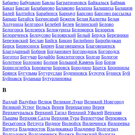
Бабаево
Бабушкин
Бавлы
Багратионовск
Байкальск
Баймак
Бакал
Баксан
Балабаново
Балаково
Балахна
Балашиха
Балашов
Балей
Балтийск
Барабинск
Барнаул
Барсово
Барсово рассылка
Барыш
Батайск
Бахчисарай
Бежецк
Белая Калитва
Белая
Холуница
Белгород
Белебей
Белев
Белинский
Белово
Белогорск
Белозерск
Белокуриха
Беломорск
Белорецк
Белореченск
Белоусово
Белоярский
Белый
Бердск
Березники
Березовский
Беслан
Бийск
Бикин
Билибино
Биробиджан
Бирск
Бирюсинск
Бирюч
Благовещенск
Благовещенск
Благодарный
Бобров
Богданович
Богородицк
Богородск
Боготол
Богучар
Бодайбо
Бокситогорск
Болгар
Бологое
Болотное
Болохово
Болхов
Большой Камень
Бор
Борзя
Борисоглебск
Боровичи
Боровск
Бородино
Братск
Бронницы
Брянск
Бугульма
Бугуруслан
Буденновск
Бузулук
Буинск
Буй
Буйнакск
Буланаш
Бутурлиновка
В
Валдай
Валуйки
Велиж
Великие Луки
Великий Новгород
Великий Устюг
Вельск
Венев
Верещагино
Верея
Верхнеуральск
Верхний Тагил
Верхний Уфалей
Верхняя
Пышма
Верхняя Салда
Верхняя Тура
Верхотурье
Верхоянск
Весьегонск
Ветлуга
Видное
Вилюйск
Вилючинск
Вихоревка
Вичуга
Владивосток
Владикавказ
Владимир
Волгоград
Волгодонск
Волгореченск
Волжск
Волжский
Вологда