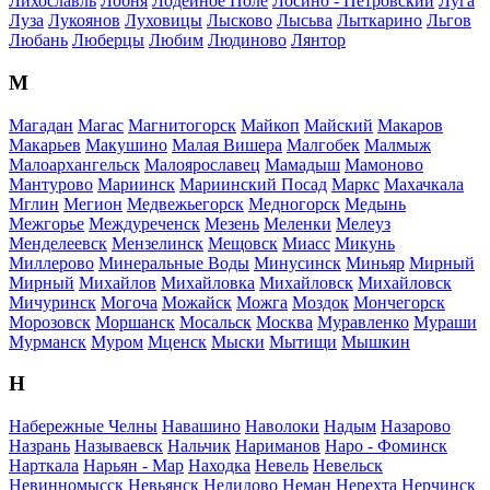
Лихославль
Лобня
Лодейное Поле
Лосино - Петровский
Луга
Луза
Лукоянов
Луховицы
Лысково
Лысьва
Лыткарино
Льгов
Любань
Люберцы
Любим
Людиново
Лянтор
М
Магадан
Магас
Магнитогорск
Майкоп
Майский
Макаров
Макарьев
Макушино
Малая Вишера
Малгобек
Малмыж
Малоархангельск
Малоярославец
Мамадыш
Мамоново
Мантурово
Мариинск
Мариинский Посад
Маркс
Махачкала
Мглин
Мегион
Медвежьегорск
Медногорск
Медынь
Межгорье
Междуреченск
Мезень
Меленки
Мелеуз
Менделеевск
Мензелинск
Мещовск
Миасс
Микунь
Миллерово
Минеральные Воды
Минусинск
Миньяр
Мирный
Мирный
Михайлов
Михайловка
Михайловск
Михайловск
Мичуринск
Могоча
Можайск
Можга
Моздок
Мончегорск
Морозовск
Моршанск
Мосальск
Москва
Муравленко
Мураши
Мурманск
Муром
Мценск
Мыски
Мытищи
Мышкин
Н
Набережные Челны
Навашино
Наволоки
Надым
Назарово
Назрань
Называевск
Нальчик
Нариманов
Наро - Фоминск
Нарткала
Нарьян - Мар
Находка
Невель
Невельск
Невинномысск
Невьянск
Нелидово
Неман
Нерехта
Нерчинск