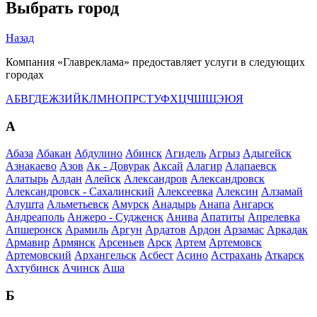
Выбрать город
Назад
Компания «Главреклама» предоставляет услуги в следующих
городах
А
Б
В
Г
Д
Е
Ж
З
И
Й
К
Л
М
Н
О
П
Р
С
Т
У
Ф
Х
Ц
Ч
Ш
Щ
Э
Ю
Я
А
Абаза
Абакан
Абдулино
Абинск
Агидель
Агрыз
Адыгейск
Азнакаево
Азов
Ак - Довурак
Аксай
Алагир
Алапаевск
Алатырь
Алдан
Алейск
Александров
Александровск
Александровск - Сахалинский
Алексеевка
Алексин
Алзамай
Алушта
Альметьевск
Амурск
Анадырь
Анапа
Ангарск
Андреаполь
Анжеро - Судженск
Анива
Апатиты
Апрелевка
Апшеронск
Арамиль
Аргун
Ардатов
Ардон
Арзамас
Аркадак
Армавир
Армянск
Арсеньев
Арск
Артем
Артемовск
Артемовский
Архангельск
Асбест
Асино
Астрахань
Аткарск
Ахтубинск
Ачинск
Аша
Б