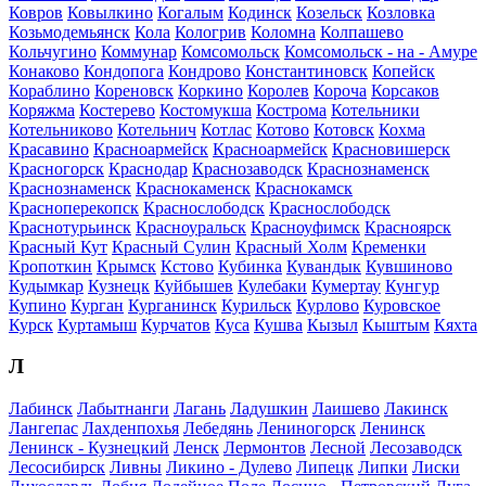
Ковров
Ковылкино
Когалым
Кодинск
Козельск
Козловка
Козьмодемьянск
Кола
Кологрив
Коломна
Колпашево
Кольчугино
Коммунар
Комсомольск
Комсомольск - на - Амуре
Конаково
Кондопога
Кондрово
Константиновск
Копейск
Кораблино
Кореновск
Коркино
Королев
Короча
Корсаков
Коряжма
Костерево
Костомукша
Кострома
Котельники
Котельниково
Котельнич
Котлас
Котово
Котовск
Кохма
Красавино
Красноармейск
Красноармейск
Красновишерск
Красногорск
Краснодар
Краснозаводск
Краснознаменск
Краснознаменск
Краснокаменск
Краснокамск
Красноперекопск
Краснослободск
Краснослободск
Краснотурьинск
Красноуральск
Красноуфимск
Красноярск
Красный Кут
Красный Сулин
Красный Холм
Кременки
Кропоткин
Крымск
Кстово
Кубинка
Кувандык
Кувшиново
Кудымкар
Кузнецк
Куйбышев
Кулебаки
Кумертау
Кунгур
Купино
Курган
Курганинск
Курильск
Курлово
Куровское
Курск
Куртамыш
Курчатов
Куса
Кушва
Кызыл
Кыштым
Кяхта
Л
Лабинск
Лабытнанги
Лагань
Ладушкин
Лаишево
Лакинск
Лангепас
Лахденпохья
Лебедянь
Лениногорск
Ленинск
Ленинск - Кузнецкий
Ленск
Лермонтов
Лесной
Лесозаводск
Лесосибирск
Ливны
Ликино - Дулево
Липецк
Липки
Лиски