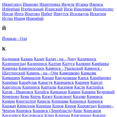
Ивангород
Иваново
Ивантеевка
Ивдель
Игарка
Ижевск
Избербаш
Изобильный
Иланский
Инза
Инкерман
Иннополис
Инсар
Инта
Ипатово
Ирбит
Иркутск
Исилькуль
Искитим
Истра
Ишим
Ишимбай
Й
Йошкар - Ола
К
Кадников
Казань
Калач
Калач - на - Дону
Калачинск
Калининград
Калининск
Калтан
Калуга
Калязин
Камбарка
Каменка
Каменногорск
Каменск - Уральский
Каменск -
Шахтинский
Камень - на - Оби
Камешково
Камызяк
Камышин
Камышлов
Канаш
Кандалакша
Канск
Карабаново
Карабаш
Карабулак
Карасук
Карачаевск
Карачев
Каргат
Каргополь
Карпинск
Карталы
Касимов
Касли
Каспийск
Катав - Ивановск
Катайск
Качканар
Кашин
Кашира
Кедровый
Кемерово
Кемь
Керчь
Кизел
Кизилюрт
Кизляр
Кимовск
Кимры
Кингисепп
Кинель
Кинешма
Киреевск
Киренск
Киржач
Кириллов
Кириши
Киров
Киров
Кировград
Кирово -
Чепецк
Кировск
Кировск (Ленобласть)
Кирс
Кирсанов
Киселевск
Кисловодск
Клин
Клинцы
Княгинино
Ковдор