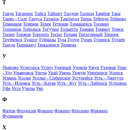
Т
Тавда
Таганрог
Тайга
Тайшет
Талдом
Талица
Тамбов
Тара
Тарко - Сале
Таруса
Татарск
Таштагол
Тверь
Теберда
Тейково
Темников
Темрюк
Терек
Тетюши
Тимашевск
Тихвин
Тихорецк
Тобольск
Тогучин
Тольятти
Томари
Томмот
Томск
Топки
Торжок
Торопец
Тосно
Тотьма
Трехгорный
Троицк
Трубчевск
Туапсе
Туймазы
Тула
Тулун
Туран
Туринск
Тутаев
Тында
Тырныауз
Тюкалинск
Тюмень
У
Уварово
Углегорск
Углич
Удачный
Удомля
Ужур
Узловая
Улан
- Удэ
Ульяновск
Унеча
Урай
Урень
Уржум
Урюпинск
Усинск
Усмань
Усолье
Усолье - Сибирское
Уссурийск
Усть - Джегута
Усть - Илимск
Усть - Катав
Усть - Кут
Усть - Лабинск
Устюжна
Уфа
Ухта
Учалы
Уяр
Ф
Фатеж
Феодосия
Фокино
Фокино
Фролово
Фрязино
Фурманов
Х