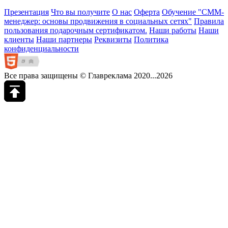
Презентация
Что вы получите
О нас
Оферта
Обучение "СМM-
менеджер: основы продвижения в социальных сетях"
Правила
пользования подарочным сертификатом.
Наши работы
Наши
клиенты
Наши партнеры
Реквизиты
Политика
конфиденциальности
Все права защищены © Главреклама 2020...2026