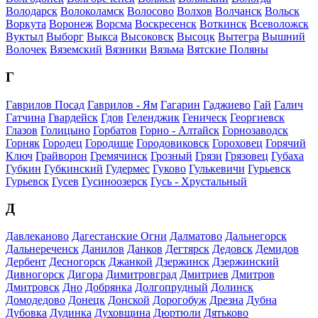
Володарск
Волоколамск
Волосово
Волхов
Волчанск
Вольск
Воркута
Воронеж
Ворсма
Воскресенск
Воткинск
Всеволожск
Вуктыл
Выборг
Выкса
Высоковск
Высоцк
Вытегра
Вышний
Волочек
Вяземский
Вязники
Вязьма
Вятские Поляны
Г
Гаврилов Посад
Гаврилов - Ям
Гагарин
Гаджиево
Гай
Галич
Гатчина
Гвардейск
Гдов
Геленджик
Геническ
Георгиевск
Глазов
Голицыно
Горбатов
Горно - Алтайск
Горнозаводск
Горняк
Городец
Городище
Городовиковск
Гороховец
Горячий
Ключ
Грайворон
Гремячинск
Грозный
Грязи
Грязовец
Губаха
Губкин
Губкинский
Гудермес
Гуково
Гулькевичи
Гурьевск
Гурьевск
Гусев
Гусиноозерск
Гусь - Хрустальный
Д
Давлеканово
Дагестанские Огни
Далматово
Дальнегорск
Дальнереченск
Данилов
Данков
Дегтярск
Дедовск
Демидов
Дербент
Десногорск
Джанкой
Дзержинск
Дзержинский
Дивногорск
Дигора
Димитровград
Дмитриев
Дмитров
Дмитровск
Дно
Добрянка
Долгопрудный
Долинск
Домодедово
Донецк
Донской
Дорогобуж
Дрезна
Дубна
Дубовка
Дудинка
Духовщина
Дюртюли
Дятьково