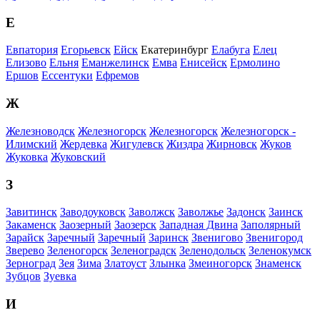
Е
Евпатория
Егорьевск
Ейск
Екатеринбург
Елабуга
Елец
Елизово
Ельня
Еманжелинск
Емва
Енисейск
Ермолино
Ершов
Ессентуки
Ефремов
Ж
Железноводск
Железногорск
Железногорск
Железногорск -
Илимский
Жердевка
Жигулевск
Жиздра
Жирновск
Жуков
Жуковка
Жуковский
З
Завитинск
Заводоуковск
Заволжск
Заволжье
Задонск
Заинск
Закаменск
Заозерный
Заозерск
Западная Двина
Заполярный
Зарайск
Заречный
Заречный
Заринск
Звенигово
Звенигород
Зверево
Зеленогорск
Зеленоградск
Зеленодольск
Зеленокумск
Зерноград
Зея
Зима
Златоуст
Злынка
Змеиногорск
Знаменск
Зубцов
Зуевка
И