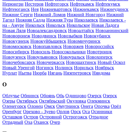
Нерюнгри
Нестеров
Нефтегорск
Нефтекамск
Нефтекумск
Нефтеюганск
Нея
Нижневартовск
Нижнекамск
Нижнеудинск
Нижние Серги
Нижний Ломов
Нижний Новгород
Нижний
Тагил
Нижняя Салда
Нижняя Тура
Николаевск
Николаевск -
на - Амуре
Никольск
Никольск
Никольское
Новая Ладога
Новая Ляля
Новоалександровск
Новоалтайск
Новоаннинский
Нововоронеж
Новодвинск
Новозыбков
Новокубанск
Новокузнецк
Новокуйбышевск
Новомичуринск
Новомосковск
Новопавловск
Новоржев
Новороссийск
Новосибирск
Новосиль
Новосокольники
Новотроицк
Новоузенск
Новоульяновск
Новоуральск
Новохоперск
Новочебоксарск
Новочеркасск
Новошахтинск
Новый Оскол
Новый Уренгой
Ногинск
Нолинск
Норильск
Ноябрьск
Нурлат
Нытва
Нюрба
Нягань
Нязепетровск
Няндома
О
Облучье
Обнинск
Обоянь
Обь
Одинцово
Озерск
Озерск
Озеры
Октябрьск
Октябрьский
Окуловка
Олекминск
Оленегорск
Олонец
Омск
Омутнинск
Онега
Опочка
Орёл
Оренбург
Орехово - Зуево
Орлов
Орск
Оса
Осинники
Осташков
Остров
Островной
Острогожск
Отрадное
Отрадный
Оха
Оханск
Очер