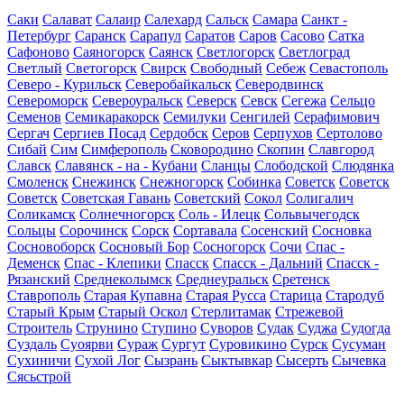
Саки
Салават
Салаир
Салехард
Сальск
Самара
Санкт -
Петербург
Саранск
Сарапул
Саратов
Саров
Сасово
Сатка
Сафоново
Саяногорск
Саянск
Светлогорск
Светлоград
Светлый
Светогорск
Свирск
Свободный
Себеж
Севастополь
Северо - Курильск
Северобайкальск
Северодвинск
Североморск
Североуральск
Северск
Севск
Сегежа
Сельцо
Семенов
Семикаракорск
Семилуки
Сенгилей
Серафимович
Сергач
Сергиев Посад
Сердобск
Серов
Серпухов
Сертолово
Сибай
Сим
Симферополь
Сковородино
Скопин
Славгород
Славск
Славянск - на - Кубани
Сланцы
Слободской
Слюдянка
Смоленск
Снежинск
Снежногорск
Собинка
Советск
Советск
Советск
Советская Гавань
Советский
Сокол
Солигалич
Соликамск
Солнечногорск
Соль - Илецк
Сольвычегодск
Сольцы
Сорочинск
Сорск
Сортавала
Сосенский
Сосновка
Сосновоборск
Сосновый Бор
Сосногорск
Сочи
Спас -
Деменск
Спас - Клепики
Спасск
Спасск - Дальний
Спасск -
Рязанский
Среднеколымск
Среднеуральск
Сретенск
Ставрополь
Старая Купавна
Старая Русса
Старица
Стародуб
Старый Крым
Старый Оскол
Стерлитамак
Стрежевой
Строитель
Струнино
Ступино
Суворов
Судак
Суджа
Судогда
Суздаль
Суоярви
Сураж
Сургут
Суровикино
Сурск
Сусуман
Сухиничи
Сухой Лог
Сызрань
Сыктывкар
Сысерть
Сычевка
Сясьстрой