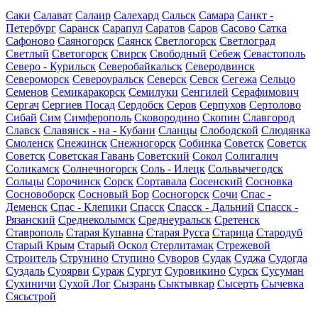
Саки
Салават
Салаир
Салехард
Сальск
Самара
Санкт -
Петербург
Саранск
Сарапул
Саратов
Саров
Сасово
Сатка
Сафоново
Саяногорск
Саянск
Светлогорск
Светлоград
Светлый
Светогорск
Свирск
Свободный
Себеж
Севастополь
Северо - Курильск
Северобайкальск
Северодвинск
Североморск
Североуральск
Северск
Севск
Сегежа
Сельцо
Семенов
Семикаракорск
Семилуки
Сенгилей
Серафимович
Сергач
Сергиев Посад
Сердобск
Серов
Серпухов
Сертолово
Сибай
Сим
Симферополь
Сковородино
Скопин
Славгород
Славск
Славянск - на - Кубани
Сланцы
Слободской
Слюдянка
Смоленск
Снежинск
Снежногорск
Собинка
Советск
Советск
Советск
Советская Гавань
Советский
Сокол
Солигалич
Соликамск
Солнечногорск
Соль - Илецк
Сольвычегодск
Сольцы
Сорочинск
Сорск
Сортавала
Сосенский
Сосновка
Сосновоборск
Сосновый Бор
Сосногорск
Сочи
Спас -
Деменск
Спас - Клепики
Спасск
Спасск - Дальний
Спасск -
Рязанский
Среднеколымск
Среднеуральск
Сретенск
Ставрополь
Старая Купавна
Старая Русса
Старица
Стародуб
Старый Крым
Старый Оскол
Стерлитамак
Стрежевой
Строитель
Струнино
Ступино
Суворов
Судак
Суджа
Судогда
Суздаль
Суоярви
Сураж
Сургут
Суровикино
Сурск
Сусуман
Сухиничи
Сухой Лог
Сызрань
Сыктывкар
Сысерть
Сычевка
Сясьстрой