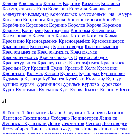
Ковров
Ковылкино
Когалым
Кодинск
Козельск
Козловка
Козьмодемьянск
Кола
Кологрив
Коломна
Колпашево
Кольчугино
Коммунар
Комсомольск
Комсомольск - на - Амуре
Конаково
Кондопога
Кондрово
Константиновск
Копейск
Кораблино
Кореновск
Коркино
Королев
Короча
Корсаков
Коряжма
Костерево
Костомукша
Кострома
Котельники
Котельниково
Котельнич
Котлас
Котово
Котовск
Кохма
Красавино
Красноармейск
Красноармейск
Красновишерск
Красногорск
Краснодар
Краснозаводск
Краснознаменск
Краснознаменск
Краснокаменск
Краснокамск
Красноперекопск
Краснослободск
Краснослободск
Краснотурьинск
Красноуральск
Красноуфимск
Красноярск
Красный Кут
Красный Сулин
Красный Холм
Кременки
Кропоткин
Крымск
Кстово
Кубинка
Кувандык
Кувшиново
Кудымкар
Кузнецк
Куйбышев
Кулебаки
Кумертау
Кунгур
Купино
Курган
Курганинск
Курильск
Курлово
Куровское
Курск
Куртамыш
Курчатов
Куса
Кушва
Кызыл
Кыштым
Кяхта
Л
Лабинск
Лабытнанги
Лагань
Ладушкин
Лаишево
Лакинск
Лангепас
Лахденпохья
Лебедянь
Лениногорск
Ленинск
Ленинск - Кузнецкий
Ленск
Лермонтов
Лесной
Лесозаводск
Лесосибирск
Ливны
Ликино - Дулево
Липецк
Липки
Лиски