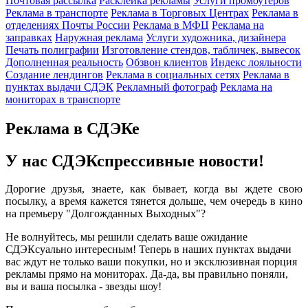
Почтовая рассылка
Расклейка рекламы
Услуги промоутеров
Реклама в транспорте
Реклама в Торговых Центрах
Реклама в
отделениях Почты России
Реклама в МФЦ
Реклама на
заправках
Наружная реклама
Услуги художника, дизайнера
Печать полиграфии
Изготовление стендов, табличек, вывесок
Дополненная реальность
Обзвон клиентов
Индекс лояльности
Создание лендингов
Реклама в социальных сетях
Реклама в
пунктах выдачи СДЭК
Рекламный фотограф
Реклама на
мониторах в транспорте
Реклама в СДЭКе
У нас СДЭКспрессивные новости!
Дорогие друзья, знаете, как бывает, когда вы ждете свою
посылку, а время кажется тянется дольше, чем очередь в кино
на премьеру "Долгожданных Выходных"?
Не волнуйтесь, мы решили сделать ваше ожидание
СДЭКсуально интересным! Теперь в наших пунктах выдачи
вас ждут не только ваши покупки, но и эксклюзивная порция
рекламы прямо на мониторах. Да-да, вы правильно поняли,
вы и ваша посылка - звезды шоу!