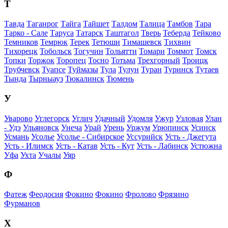
Т
Тавда
Таганрог
Тайга
Тайшет
Талдом
Талица
Тамбов
Тара
Тарко - Сале
Таруса
Татарск
Таштагол
Тверь
Теберда
Тейково
Темников
Темрюк
Терек
Тетюши
Тимашевск
Тихвин
Тихорецк
Тобольск
Тогучин
Тольятти
Томари
Томмот
Томск
Топки
Торжок
Торопец
Тосно
Тотьма
Трехгорный
Троицк
Трубчевск
Туапсе
Туймазы
Тула
Тулун
Туран
Туринск
Тутаев
Тында
Тырныауз
Тюкалинск
Тюмень
У
Уварово
Углегорск
Углич
Удачный
Удомля
Ужур
Узловая
Улан
- Удэ
Ульяновск
Унеча
Урай
Урень
Уржум
Урюпинск
Усинск
Усмань
Усолье
Усолье - Сибирское
Уссурийск
Усть - Джегута
Усть - Илимск
Усть - Катав
Усть - Кут
Усть - Лабинск
Устюжна
Уфа
Ухта
Учалы
Уяр
Ф
Фатеж
Феодосия
Фокино
Фокино
Фролово
Фрязино
Фурманов
Х