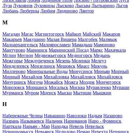
Лихославль
Лобня
Лодейное Поле
Лосино - Петровский
Луга
Луза
Лукоянов
Луховицы
Лысково
Лысьва
Лыткарино
Льгов
Любань
Люберцы
Любим
Людиново
Лянтор
М
Магадан
Магас
Магнитогорск
Майкоп
Майский
Макаров
Макарьев
Макушино
Малая Вишера
Малгобек
Малмыж
Малоархангельск
Малоярославец
Мамадыш
Мамоново
Мантурово
Мариинск
Мариинский Посад
Маркс
Махачкала
Мглин
Мегион
Медвежьегорск
Медногорск
Медынь
Межгорье
Междуреченск
Мезень
Меленки
Мелеуз
Менделеевск
Мензелинск
Мещовск
Миасс
Микунь
Миллерово
Минеральные Воды
Минусинск
Миньяр
Мирный
Мирный
Михайлов
Михайловка
Михайловск
Михайловск
Мичуринск
Могоча
Можайск
Можга
Моздок
Мончегорск
Морозовск
Моршанск
Мосальск
Москва
Муравленко
Мураши
Мурманск
Муром
Мценск
Мыски
Мытищи
Мышкин
Н
Набережные Челны
Навашино
Наволоки
Надым
Назарово
Назрань
Называевск
Нальчик
Нариманов
Наро - Фоминск
Нарткала
Нарьян - Мар
Находка
Невель
Невельск
Невинномысск
Невьянск
Нелидово
Неман
Нерехта
Нерчинск