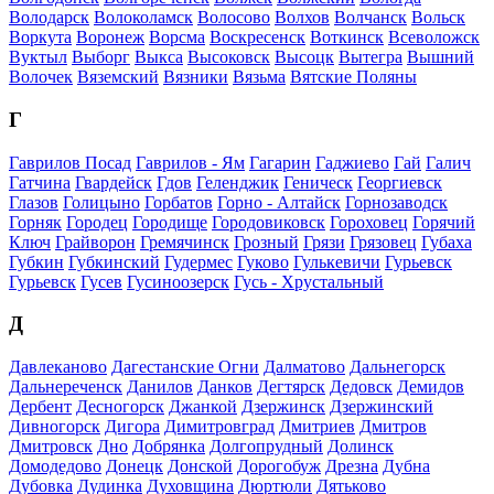
Володарск
Волоколамск
Волосово
Волхов
Волчанск
Вольск
Воркута
Воронеж
Ворсма
Воскресенск
Воткинск
Всеволожск
Вуктыл
Выборг
Выкса
Высоковск
Высоцк
Вытегра
Вышний
Волочек
Вяземский
Вязники
Вязьма
Вятские Поляны
Г
Гаврилов Посад
Гаврилов - Ям
Гагарин
Гаджиево
Гай
Галич
Гатчина
Гвардейск
Гдов
Геленджик
Геническ
Георгиевск
Глазов
Голицыно
Горбатов
Горно - Алтайск
Горнозаводск
Горняк
Городец
Городище
Городовиковск
Гороховец
Горячий
Ключ
Грайворон
Гремячинск
Грозный
Грязи
Грязовец
Губаха
Губкин
Губкинский
Гудермес
Гуково
Гулькевичи
Гурьевск
Гурьевск
Гусев
Гусиноозерск
Гусь - Хрустальный
Д
Давлеканово
Дагестанские Огни
Далматово
Дальнегорск
Дальнереченск
Данилов
Данков
Дегтярск
Дедовск
Демидов
Дербент
Десногорск
Джанкой
Дзержинск
Дзержинский
Дивногорск
Дигора
Димитровград
Дмитриев
Дмитров
Дмитровск
Дно
Добрянка
Долгопрудный
Долинск
Домодедово
Донецк
Донской
Дорогобуж
Дрезна
Дубна
Дубовка
Дудинка
Духовщина
Дюртюли
Дятьково