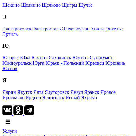
Щекино
Щелкино
Щелково
Щигры
Щучье
Э
Электрогорск
Электросталь
Электроугли
Элиста
Энгельс
Эртиль
Ю
Югорск
Южа
Южно - Сахалинск
Южно - Сухокумск
Южноуральск
Юрга
Юрьев - Польский
Юрьевец
Юрюзань
Юхнов
Я
Ядрин
Якутск
Ялта
Ялуторовск
Янаул
Яранск
Яровое
Ярославль
Ярцево
Ясногорск
Ясный
Яхрома
Услуги