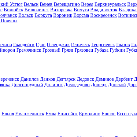
кий Устюг
Вельск
Венев
Верещагино
Верея
Верхнеуральск
Вер
е
Вилюйск
Вилючинск
Вихоревка
Вичуга
Владивосток
Владика
олчанск
Вольск
Воркута
Воронеж
Ворсма
Воскресенск
Воткинс
 Поляны
тчина
Гвардейск
Гдов
Геленджик
Геническ
Георгиевск
Глазов
Го
айворон
Гремячинск
Грозный
Грязи
Грязовец
Губаха
Губкин
Губк
ереченск
Данилов
Данков
Дегтярск
Дедовск
Демидов
Дербент
Д
рянка
Долгопрудный
Долинск
Домодедово
Донецк
Донской
Дор
о
Ельня
Еманжелинск
Емва
Енисейск
Ермолино
Ершов
Ессентук