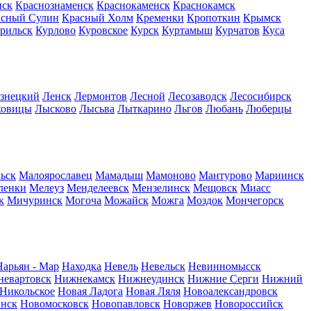
нск
Краснознаменск
Краснокаменск
Краснокамск
асный Сулин
Красный Холм
Кременки
Кропоткин
Крымск
рильск
Курлово
Куровское
Курск
Куртамыш
Курчатов
Куса
узнецкий
Ленск
Лермонтов
Лесной
Лесозаводск
Лесосибирск
ховицы
Лысково
Лысьва
Лыткарино
Льгов
Любань
Люберцы
ьск
Малоярославец
Мамадыш
Мамоново
Мантурово
Мариинск
ленки
Мелеуз
Менделеевск
Мензелинск
Мещовск
Миасс
к
Мичуринск
Могоча
Можайск
Можга
Моздок
Мончегорск
Нарьян - Мар
Находка
Невель
Невельск
Невинномысск
евартовск
Нижнекамск
Нижнеудинск
Нижние Серги
Нижний
Никольское
Новая Ладога
Новая Ляля
Новоалександровск
нск
Новомосковск
Новопавловск
Новоржев
Новороссийск