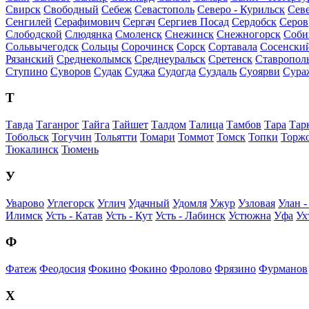
Свирск
Свободный
Себеж
Севастополь
Северо - Курильск
Сев
Сенгилей
Серафимович
Сергач
Сергиев Посад
Сердобск
Серов
Слободской
Слюдянка
Смоленск
Снежинск
Снежногорск
Соби
Сольвычегодск
Сольцы
Сорочинск
Сорск
Сортавала
Сосенски
Рязанский
Среднеколымск
Среднеуральск
Сретенск
Ставропол
Ступино
Суворов
Судак
Суджа
Судогда
Суздаль
Суоярви
Сура
Т
Тавда
Таганрог
Тайга
Тайшет
Талдом
Талица
Тамбов
Тара
Тарк
Тобольск
Тогучин
Тольятти
Томари
Томмот
Томск
Топки
Торж
Тюкалинск
Тюмень
У
Уварово
Углегорск
Углич
Удачный
Удомля
Ужур
Узловая
Улан -
Илимск
Усть - Катав
Усть - Кут
Усть - Лабинск
Устюжна
Уфа
Ух
Ф
Фатеж
Феодосия
Фокино
Фокино
Фролово
Фрязино
Фурманов
Х