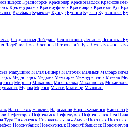
новишерск
Красногорск
Краснодар
Краснозаводск
Краснознаме
инск
Красноуральск
Красноуфимск
Красноярск
Красный Кут
Кр
бышев
Кулебаки
Кумертау
Кунгур
Купино
Курган
Курганинск
Ку
гепас
Лахденпохья
Лебедянь
Лениногорск
Ленинск
Ленинск - К
ня
Лодейное Поле
Лосино - Петровский
Луга
Луза
Лукоянов
Лу
рьев
Макушино
Малая Вишера
Малгобек
Малмыж
Малоархангел
горск
Медногорск
Медынь
Межгорье
Междуреченск
Мезень
Ме
ирный
Мирный
Михайлов
Михайловка
Михайловск
Михайловс
Мурманск
Муром
Мценск
Мыски
Мытищи
Мышкин
ань
Называевск
Нальчик
Нариманов
Наро - Фоминск
Нарткала
ров
Нефтегорск
Нефтекамск
Нефтекумск
Нефтеюганск
Нея
Нижн
я Тура
Николаевск
Николаевск - на - Амуре
Никольск
Никольск
ыбков
Новокубанск
Новокузнецк
Новокуйбышевск
Новомичури