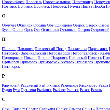
Новосибирск
Новосиль
Новосокольники
Новотроицк
Новоузен
Ногинск
Нолинск
Норильск
Ноябрьск
Нурлат
Нытва
Нюрба
Ня
О
Облучье
Обнинск
Обоянь
Обь
Одинцово
Озерск
Озерск
Озеры
Зуево
Орлов
Орск
Оса
Осинники
Осташков
Остров
Островной
П
Павлово
Павловск
Павловский Посад
Палласовка
Партизанск
Петровск - Забайкальский
Петрозаводск
Петропавловск - Камч
Подпорожье
Покачи
Покров
Покровск
Полевской
Полесск
Пол
Приморск
Приморск
Приморско - Ахтарск
Приозерск
Прокопь
Пятигорск
Р
Радужный
Радужный
Райчихинск
Раменское
Рассказово
Ревда
Рудня
Руза
Рузаевка
Рыбинск
Рыбное
Рыльск
Ряжск
Рязань
С
Саки
Салават
Салаир
Салехард
Сальск
Самара
Санкт - Петербу