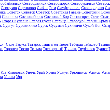
еробайкальск
Северодвинск
Североморск
Североуральск
Северск
Серпухов
Сертолово
Сибай
Сим
Симферополь
Сковородино
Ск
нка
Советск
Советск
Советск
Советская Гавань
Советский
Соко
й
Сосновка
Сосновоборск
Сосновый Бор
Сосногорск
Сочи
Спас 
ь
Старая Купавна
Старая Русса
Старица
Стародуб
Старый Крым
ж
Сургут
Суровикино
Сурск
Сусуман
Сухиничи
Сухой Лог
Сыз
о - Сале
Таруса
Татарск
Таштагол
Тверь
Теберда
Тейково
Темни
ок
Торопец
Тосно
Тотьма
Трехгорный
Троицк
Трубчевск
Туапсе
 Удэ
Ульяновск
Унеча
Урай
Урень
Уржум
Урюпинск
Усинск
Усма
та
Учалы
Уяр