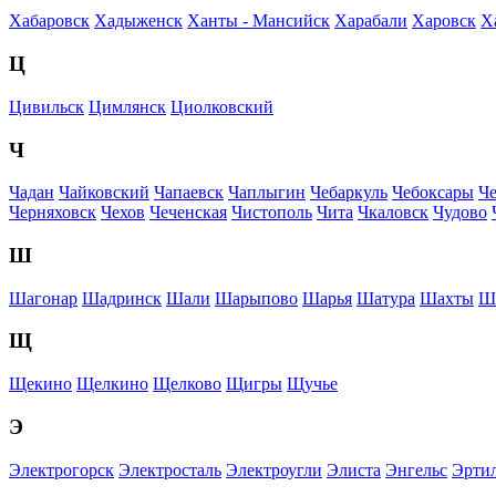
Хабаровск
Хадыженск
Ханты - Мансийск
Харабали
Харовск
Х
Ц
Цивильск
Цимлянск
Циолковский
Ч
Чадан
Чайковский
Чапаевск
Чаплыгин
Чебаркуль
Чебоксары
Ч
Черняховск
Чехов
Чеченская
Чистополь
Чита
Чкаловск
Чудово
Ш
Шагонар
Шадринск
Шали
Шарыпово
Шарья
Шатура
Шахты
Ш
Щ
Щекино
Щелкино
Щелково
Щигры
Щучье
Э
Электрогорск
Электросталь
Электроугли
Элиста
Энгельс
Эрти