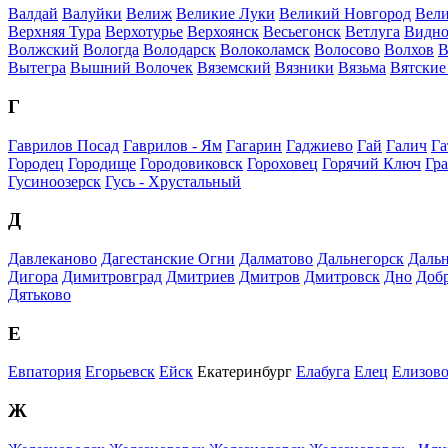
Валдай
Валуйки
Велиж
Великие Луки
Великий Новгород
Вели
Верхняя Тура
Верхотурье
Верхоянск
Весьегонск
Ветлуга
Видно
Волжский
Вологда
Володарск
Волоколамск
Волосово
Волхов
В
Вытегра
Вышний Волочек
Вяземский
Вязники
Вязьма
Вятские
Г
Гаврилов Посад
Гаврилов - Ям
Гагарин
Гаджиево
Гай
Галич
Га
Городец
Городище
Городовиковск
Гороховец
Горячий Ключ
Гр
Гусиноозерск
Гусь - Хрустальный
Д
Давлеканово
Дагестанские Огни
Далматово
Дальнегорск
Дальн
Дигора
Димитровград
Дмитриев
Дмитров
Дмитровск
Дно
Доб
Дятьково
Е
Евпатория
Егорьевск
Ейск
Екатеринбург
Елабуга
Елец
Елизов
Ж