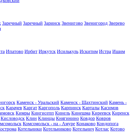
уковский
к
Заречный
Заречный
Заринск
Звенигово
Звенигород
Зверево
а
та
Ипатово
Ирбит
Иркутск
Исилькуль
Искитим
Истра
Ишим
ногорск
Каменск - Уральский
Каменск - Шахтинский
Камень -
вск
Карачев
Каргат
Каргополь
Карпинск
Карталы
Касимов
имовск
Кимры
Кингисепп
Кинель
Кинешма
Киреевск
Киренск
Кисловодск
Клин
Клинцы
Княгинино
Ковдор
Ковров
мсомольск
Комсомольск - на - Амуре
Конаково
Кондопога
острома
Котельники
Котельниково
Котельнич
Котлас
Котово