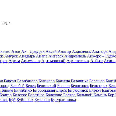
ородах
каево
Азов
Ак - Довурак
Аксай
Алагир
Алапаевск
Алатырь
Алд
ск
Амурск
Анадырь
Анапа
Ангарск
Андреаполь
Анжеро - Судже
Арск
Артем
Артемовск
Артемовский
Архангельск
Асбест
Асино
ал
Баксан
Балабаново
Балаково
Балахна
Балашиха
Балашов
Балей
город
Белебей
Белев
Белинский
Белово
Белогорск
Белозерск
Бел
к
Бикин
Билибино
Биробиджан
Бирск
Бирюсинск
Бирюч
Благов
Болгар
Бологое
Болотное
Болохово
Болхов
Большой Камень
Бор
инск
Буй
Буйнакск
Буланаш
Бутурлиновка