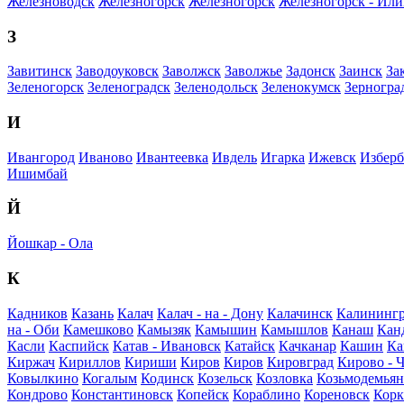
Железноводск
Железногорск
Железногорск
Железногорск - Ил
З
Завитинск
Заводоуковск
Заволжск
Заволжье
Задонск
Заинск
За
Зеленогорск
Зеленоградск
Зеленодольск
Зеленокумск
Зерногра
И
Ивангород
Иваново
Ивантеевка
Ивдель
Игарка
Ижевск
Избер
Ишимбай
Й
Йошкар - Ола
К
Кадников
Казань
Калач
Калач - на - Дону
Калачинск
Калининг
на - Оби
Камешково
Камызяк
Камышин
Камышлов
Канаш
Кан
Касли
Каспийск
Катав - Ивановск
Катайск
Качканар
Кашин
Ка
Киржач
Кириллов
Кириши
Киров
Киров
Кировград
Кирово - 
Ковылкино
Когалым
Кодинск
Козельск
Козловка
Козьмодемьян
Кондрово
Константиновск
Копейск
Кораблино
Кореновск
Кор