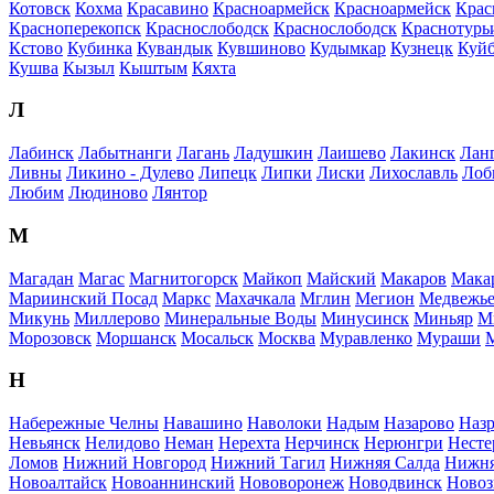
Котовск
Кохма
Красавино
Красноармейск
Красноармейск
Крас
Красноперекопск
Краснослободск
Краснослободск
Краснотурь
Кстово
Кубинка
Кувандык
Кувшиново
Кудымкар
Кузнецк
Куй
Кушва
Кызыл
Кыштым
Кяхта
Л
Лабинск
Лабытнанги
Лагань
Ладушкин
Лаишево
Лакинск
Лан
Ливны
Ликино - Дулево
Липецк
Липки
Лиски
Лихославль
Лоб
Любим
Людиново
Лянтор
М
Магадан
Магас
Магнитогорск
Майкоп
Майский
Макаров
Мака
Мариинский Посад
Маркс
Махачкала
Мглин
Мегион
Медвежье
Микунь
Миллерово
Минеральные Воды
Минусинск
Миньяр
М
Морозовск
Моршанск
Мосальск
Москва
Муравленко
Мураши
Н
Набережные Челны
Навашино
Наволоки
Надым
Назарово
Назр
Невьянск
Нелидово
Неман
Нерехта
Нерчинск
Нерюнгри
Несте
Ломов
Нижний Новгород
Нижний Тагил
Нижняя Салда
Нижня
Новоалтайск
Новоаннинский
Нововоронеж
Новодвинск
Новоз