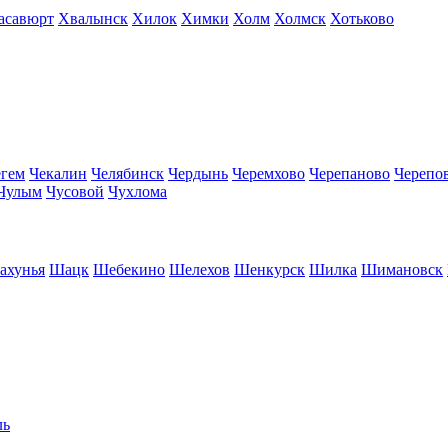
асавюрт
Хвалынск
Хилок
Химки
Холм
Холмск
Хотьково
егем
Чекалин
Челябинск
Чердынь
Черемхово
Черепаново
Черепо
Чулым
Чусовой
Чухлома
ахунья
Шацк
Шебекино
Шелехов
Шенкурск
Шилка
Шимановск
ль