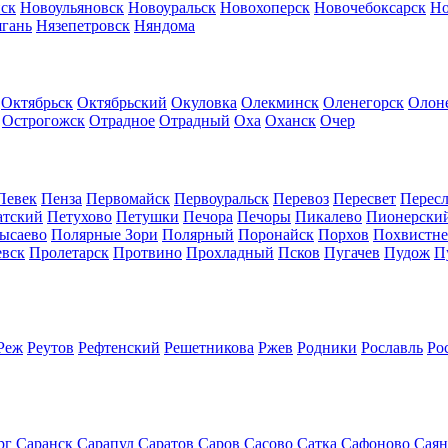
ск
Новоульяновск
Новоуральск
Новохоперск
Новочебоксарск
Но
гань
Нязепетровск
Няндома
Октябрьск
Октябрьский
Окуловка
Олекминск
Оленегорск
Олон
Острогожск
Отрадное
Отрадный
Оха
Оханск
Очер
Певек
Пенза
Первомайск
Первоуральск
Перевоз
Пересвет
Пересл
атский
Петухово
Петушки
Печора
Печоры
Пикалево
Пионерски
ысаево
Полярные Зори
Полярный
Поронайск
Порхов
Похвистне
евск
Пролетарск
Протвино
Прохладный
Псков
Пугачев
Пудож
П
Реж
Реутов
Рефтенский
Решетникова
Ржев
Родники
Рославль
Ро
рг
Саранск
Сарапул
Саратов
Саров
Сасово
Сатка
Сафоново
Саян