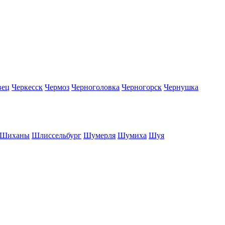
вец
Черкесск
Чермоз
Черноголовка
Черногорск
Чернушка
Шиханы
Шлиссельбург
Шумерля
Шумиха
Шуя