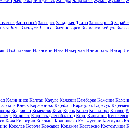
имский
Жердевка
Жигулевск
Жиздра
Жирновск
Жуков
Жуковка
Ж
каменск
Заозерный
Заозерск
Западная Двина
Заполярный
Зарайс
д
Зея
Зима
Златоуст
Злынка
Змеиногорск
Знаменск
Зубцов
Зуевк
баш
Изобильный
Иланский
Инза
Инкерман
Иннополис
Инсар
Ин
рад
Калининск
Калтан
Калуга
Калязин
Камбарка
Каменка
Камен
далакша
Канск
Карабаново
Карабаш
Карабулак
Карасук
Карачае
шира
Кедровый
Кемерово
Кемь
Керчь
Кизел
Кизилюрт
Кизляр
К
Чепецк
Кировск
Кировск (Ленобласть)
Кирс
Кирсанов
Киселевск
ск
Кола
Кологрив
Коломна
Колпашево
Кольчугино
Коммунар
Ко
кино
Королев
Короча
Корсаков
Коряжма
Костерево
Костомукша
К