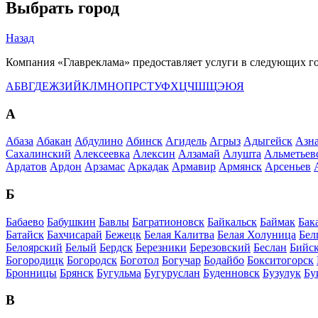
Выбрать город
Назад
Компания «Главреклама» предоставляет услуги в следующих г
А
Б
В
Г
Д
Е
Ж
З
И
Й
К
Л
М
Н
О
П
Р
С
Т
У
Ф
Х
Ц
Ч
Ш
Щ
Э
Ю
Я
А
Абаза
Абакан
Абдулино
Абинск
Агидель
Агрыз
Адыгейск
Азна
Сахалинский
Алексеевка
Алексин
Алзамай
Алушта
Альметьев
Ардатов
Ардон
Арзамас
Аркадак
Армавир
Армянск
Арсеньев
Б
Бабаево
Бабушкин
Бавлы
Багратионовск
Байкальск
Баймак
Бак
Батайск
Бахчисарай
Бежецк
Белая Калитва
Белая Холуница
Бел
Белоярский
Белый
Бердск
Березники
Березовский
Беслан
Бийс
Богородицк
Богородск
Боготол
Богучар
Бодайбо
Бокситогорск
Бронницы
Брянск
Бугульма
Бугуруслан
Буденновск
Бузулук
Бу
В