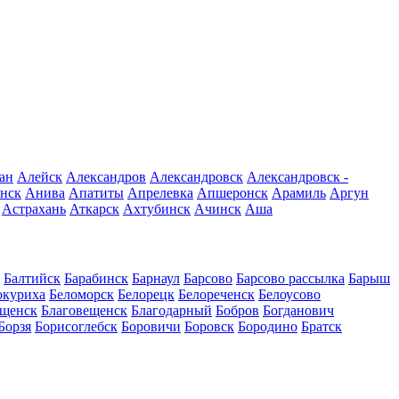
ан
Алейск
Александров
Александровск
Александровск -
нск
Анива
Апатиты
Апрелевка
Апшеронск
Арамиль
Аргун
Астрахань
Аткарск
Ахтубинск
Ачинск
Аша
Балтийск
Барабинск
Барнаул
Барсово
Барсово рассылка
Барыш
окуриха
Беломорск
Белорецк
Белореченск
Белоусово
ещенск
Благовещенск
Благодарный
Бобров
Богданович
Борзя
Борисоглебск
Боровичи
Боровск
Бородино
Братск