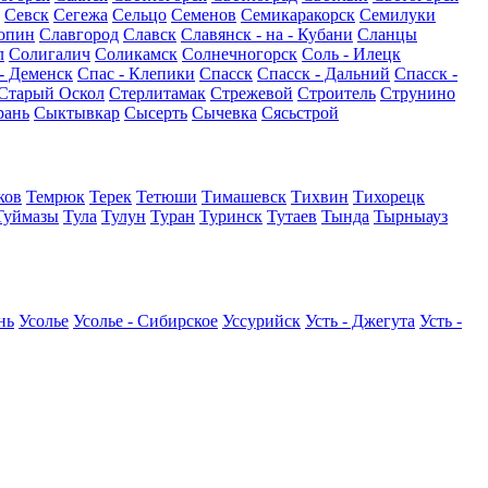
Севск
Сегежа
Сельцо
Семенов
Семикаракорск
Семилуки
опин
Славгород
Славск
Славянск - на - Кубани
Сланцы
л
Солигалич
Соликамск
Солнечногорск
Соль - Илецк
- Деменск
Спас - Клепики
Спасск
Спасск - Дальний
Спасск -
Старый Оскол
Стерлитамак
Стрежевой
Строитель
Струнино
рань
Сыктывкар
Сысерть
Сычевка
Сясьстрой
ков
Темрюк
Терек
Тетюши
Тимашевск
Тихвин
Тихорецк
Туймазы
Тула
Тулун
Туран
Туринск
Тутаев
Тында
Тырныауз
нь
Усолье
Усолье - Сибирское
Уссурийск
Усть - Джегута
Усть -