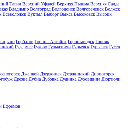
хний Тагил
Верхний Уфалей
Верхняя Пышма
Верхняя Салда
вказ
Владимир
Волгоград
Волгодонск
Волгореченск
Волжск
к
Всеволожск
Вуктыл
Выборг
Выкса
Высоковск
Высоцк
лицыно
Горбатов
Горно - Алтайск
Горнозаводск
Горняк
инский
Гудермес
Гуково
Гулькевичи
Гурьевск
Гурьевск
Гусев
есногорск
Джанкой
Дзержинск
Дзержинский
Дивногорск
огобуж
Дрезна
Дубна
Дубовка
Дудинка
Духовщина
Дюртюли
и
Ефремов