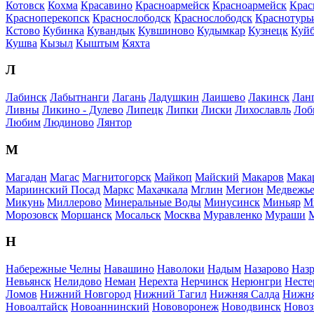
Котовск
Кохма
Красавино
Красноармейск
Красноармейск
Крас
Красноперекопск
Краснослободск
Краснослободск
Краснотурь
Кстово
Кубинка
Кувандык
Кувшиново
Кудымкар
Кузнецк
Куй
Кушва
Кызыл
Кыштым
Кяхта
Л
Лабинск
Лабытнанги
Лагань
Ладушкин
Лаишево
Лакинск
Лан
Ливны
Ликино - Дулево
Липецк
Липки
Лиски
Лихославль
Лоб
Любим
Людиново
Лянтор
М
Магадан
Магас
Магнитогорск
Майкоп
Майский
Макаров
Мака
Мариинский Посад
Маркс
Махачкала
Мглин
Мегион
Медвежье
Микунь
Миллерово
Минеральные Воды
Минусинск
Миньяр
М
Морозовск
Моршанск
Мосальск
Москва
Муравленко
Мураши
Н
Набережные Челны
Навашино
Наволоки
Надым
Назарово
Назр
Невьянск
Нелидово
Неман
Нерехта
Нерчинск
Нерюнгри
Несте
Ломов
Нижний Новгород
Нижний Тагил
Нижняя Салда
Нижня
Новоалтайск
Новоаннинский
Нововоронеж
Новодвинск
Новоз