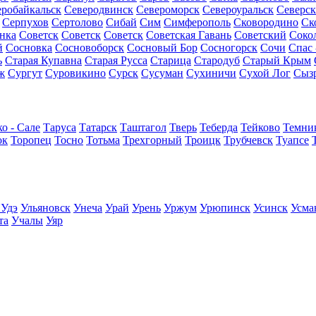
еробайкальск
Северодвинск
Североморск
Североуральск
Северск
Серпухов
Сертолово
Сибай
Сим
Симферополь
Сковородино
Ск
нка
Советск
Советск
Советск
Советская Гавань
Советский
Соко
й
Сосновка
Сосновоборск
Сосновый Бор
Сосногорск
Сочи
Спас 
ь
Старая Купавна
Старая Русса
Старица
Стародуб
Старый Крым
ж
Сургут
Суровикино
Сурск
Сусуман
Сухиничи
Сухой Лог
Сыз
о - Сале
Таруса
Татарск
Таштагол
Тверь
Теберда
Тейково
Темни
ок
Торопец
Тосно
Тотьма
Трехгорный
Троицк
Трубчевск
Туапсе
 Удэ
Ульяновск
Унеча
Урай
Урень
Уржум
Урюпинск
Усинск
Усма
та
Учалы
Уяр