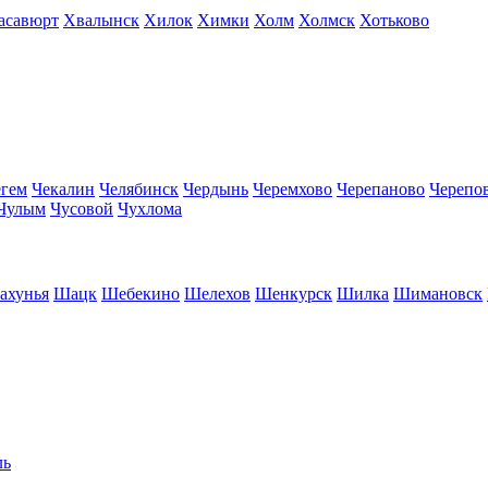
асавюрт
Хвалынск
Хилок
Химки
Холм
Холмск
Хотьково
егем
Чекалин
Челябинск
Чердынь
Черемхово
Черепаново
Черепо
Чулым
Чусовой
Чухлома
ахунья
Шацк
Шебекино
Шелехов
Шенкурск
Шилка
Шимановск
ль