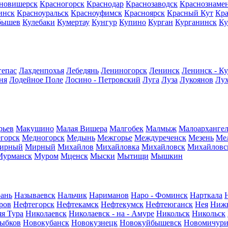
новишерск
Красногорск
Краснодар
Краснозаводск
Краснознаме
инск
Красноуральск
Красноуфимск
Красноярск
Красный Кут
Кр
бышев
Кулебаки
Кумертау
Кунгур
Купино
Курган
Курганинск
Ку
гепас
Лахденпохья
Лебедянь
Лениногорск
Ленинск
Ленинск - К
ня
Лодейное Поле
Лосино - Петровский
Луга
Луза
Лукоянов
Лу
рьев
Макушино
Малая Вишера
Малгобек
Малмыж
Малоархангел
горск
Медногорск
Медынь
Межгорье
Междуреченск
Мезень
Ме
ирный
Мирный
Михайлов
Михайловка
Михайловск
Михайловс
Мурманск
Муром
Мценск
Мыски
Мытищи
Мышкин
ань
Называевск
Нальчик
Нариманов
Наро - Фоминск
Нарткала
ров
Нефтегорск
Нефтекамск
Нефтекумск
Нефтеюганск
Нея
Нижн
я Тура
Николаевск
Николаевск - на - Амуре
Никольск
Никольск
ыбков
Новокубанск
Новокузнецк
Новокуйбышевск
Новомичури