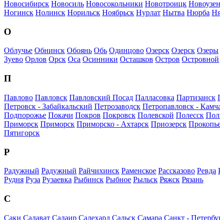
Новосибирск
Новосиль
Новосокольники
Новотроицк
Новоузен
Ногинск
Нолинск
Норильск
Ноябрьск
Нурлат
Нытва
Нюрба
Ня
О
Облучье
Обнинск
Обоянь
Обь
Одинцово
Озерск
Озерск
Озеры
Зуево
Орлов
Орск
Оса
Осинники
Осташков
Остров
Островной
П
Павлово
Павловск
Павловский Посад
Палласовка
Партизанск
Петровск - Забайкальский
Петрозаводск
Петропавловск - Камч
Подпорожье
Покачи
Покров
Покровск
Полевской
Полесск
Пол
Приморск
Приморск
Приморско - Ахтарск
Приозерск
Прокопь
Пятигорск
Р
Радужный
Радужный
Райчихинск
Раменское
Рассказово
Ревда
Рудня
Руза
Рузаевка
Рыбинск
Рыбное
Рыльск
Ряжск
Рязань
С
Саки
Салават
Салаир
Салехард
Сальск
Самара
Санкт - Петербу