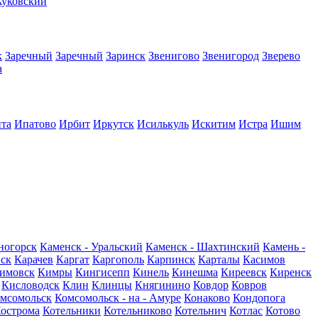
уковский
к
Заречный
Заречный
Заринск
Звенигово
Звенигород
Зверево
а
та
Ипатово
Ирбит
Иркутск
Исилькуль
Искитим
Истра
Ишим
ногорск
Каменск - Уральский
Каменск - Шахтинский
Камень -
вск
Карачев
Каргат
Каргополь
Карпинск
Карталы
Касимов
имовск
Кимры
Кингисепп
Кинель
Кинешма
Киреевск
Киренск
Кисловодск
Клин
Клинцы
Княгинино
Ковдор
Ковров
мсомольск
Комсомольск - на - Амуре
Конаково
Кондопога
острома
Котельники
Котельниково
Котельнич
Котлас
Котово