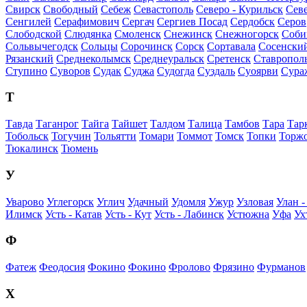
Свирск
Свободный
Себеж
Севастополь
Северо - Курильск
Сев
Сенгилей
Серафимович
Сергач
Сергиев Посад
Сердобск
Серов
Слободской
Слюдянка
Смоленск
Снежинск
Снежногорск
Соби
Сольвычегодск
Сольцы
Сорочинск
Сорск
Сортавала
Сосенски
Рязанский
Среднеколымск
Среднеуральск
Сретенск
Ставропол
Ступино
Суворов
Судак
Суджа
Судогда
Суздаль
Суоярви
Сура
Т
Тавда
Таганрог
Тайга
Тайшет
Талдом
Талица
Тамбов
Тара
Тарк
Тобольск
Тогучин
Тольятти
Томари
Томмот
Томск
Топки
Торж
Тюкалинск
Тюмень
У
Уварово
Углегорск
Углич
Удачный
Удомля
Ужур
Узловая
Улан -
Илимск
Усть - Катав
Усть - Кут
Усть - Лабинск
Устюжна
Уфа
Ух
Ф
Фатеж
Феодосия
Фокино
Фокино
Фролово
Фрязино
Фурманов
Х