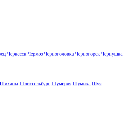
вец
Черкесск
Чермоз
Черноголовка
Черногорск
Чернушка
Шиханы
Шлиссельбург
Шумерля
Шумиха
Шуя