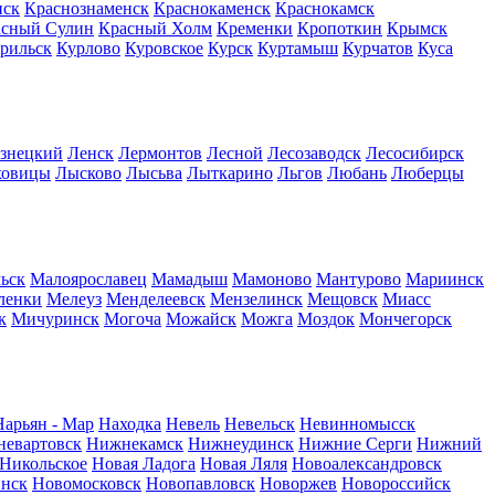
нск
Краснознаменск
Краснокаменск
Краснокамск
асный Сулин
Красный Холм
Кременки
Кропоткин
Крымск
рильск
Курлово
Куровское
Курск
Куртамыш
Курчатов
Куса
узнецкий
Ленск
Лермонтов
Лесной
Лесозаводск
Лесосибирск
ховицы
Лысково
Лысьва
Лыткарино
Льгов
Любань
Люберцы
ьск
Малоярославец
Мамадыш
Мамоново
Мантурово
Мариинск
ленки
Мелеуз
Менделеевск
Мензелинск
Мещовск
Миасс
к
Мичуринск
Могоча
Можайск
Можга
Моздок
Мончегорск
Нарьян - Мар
Находка
Невель
Невельск
Невинномысск
евартовск
Нижнекамск
Нижнеудинск
Нижние Серги
Нижний
Никольское
Новая Ладога
Новая Ляля
Новоалександровск
нск
Новомосковск
Новопавловск
Новоржев
Новороссийск