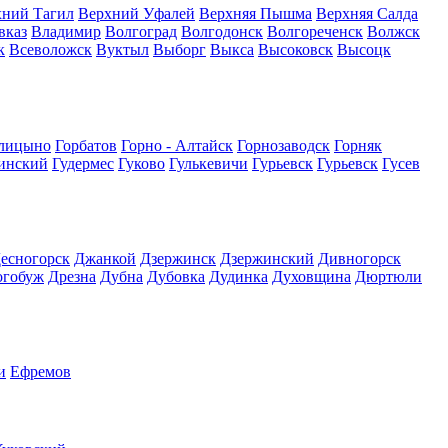
хний Тагил
Верхний Уфалей
Верхняя Пышма
Верхняя Салда
вказ
Владимир
Волгоград
Волгодонск
Волгореченск
Волжск
к
Всеволожск
Вуктыл
Выборг
Выкса
Высоковск
Высоцк
лицыно
Горбатов
Горно - Алтайск
Горнозаводск
Горняк
инский
Гудермес
Гуково
Гулькевичи
Гурьевск
Гурьевск
Гусев
есногорск
Джанкой
Дзержинск
Дзержинский
Дивногорск
огобуж
Дрезна
Дубна
Дубовка
Дудинка
Духовщина
Дюртюли
и
Ефремов