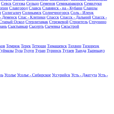
Севск
Сегежа
Сельцо
Семенов
Семикаракорск
Семилуки
опин
Славгород
Славск
Славянск - на - Кубани
Сланцы
л
Солигалич
Соликамск
Солнечногорск
Соль - Илецк
- Деменск
Спас - Клепики
Спасск
Спасск - Дальний
Спасск -
Старый Оскол
Стерлитамак
Стрежевой
Строитель
Струнино
рань
Сыктывкар
Сысерть
Сычевка
Сясьстрой
ков
Темрюк
Терек
Тетюши
Тимашевск
Тихвин
Тихорецк
Туймазы
Тула
Тулун
Туран
Туринск
Тутаев
Тында
Тырныауз
нь
Усолье
Усолье - Сибирское
Уссурийск
Усть - Джегута
Усть -