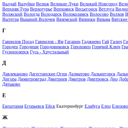
Валдай
Валуйки
Велиж
Великие Луки
Великий Новгород
Вели
Верхняя Тура
Верхотурье
Верхоянск
Весьегонск
Ветлуга
Видно
Волжский
Вологда
Володарск
Волоколамск
Волосово
Волхов
В
Вытегра
Вышний Волочек
Вяземский
Вязники
Вязьма
Вятские
Г
Гаврилов Посад
Гаврилов - Ям
Гагарин
Гаджиево
Гай
Галич
Га
Городец
Городище
Городовиковск
Гороховец
Горячий Ключ
Гр
Гусиноозерск
Гусь - Хрустальный
Д
Давлеканово
Дагестанские Огни
Далматово
Дальнегорск
Дальн
Дигора
Димитровград
Дмитриев
Дмитров
Дмитровск
Дно
Доб
Дятьково
Е
Евпатория
Егорьевск
Ейск
Екатеринбург
Елабуга
Елец
Елизов
Ж