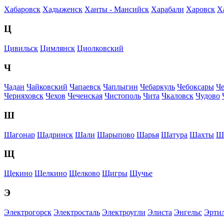
Хабаровск
Хадыженск
Ханты - Мансийск
Харабали
Харовск
Х
Ц
Цивильск
Цимлянск
Циолковский
Ч
Чадан
Чайковский
Чапаевск
Чаплыгин
Чебаркуль
Чебоксары
Ч
Черняховск
Чехов
Чеченская
Чистополь
Чита
Чкаловск
Чудово
Ш
Шагонар
Шадринск
Шали
Шарыпово
Шарья
Шатура
Шахты
Ш
Щ
Щекино
Щелкино
Щелково
Щигры
Щучье
Э
Электрогорск
Электросталь
Электроугли
Элиста
Энгельс
Эрти