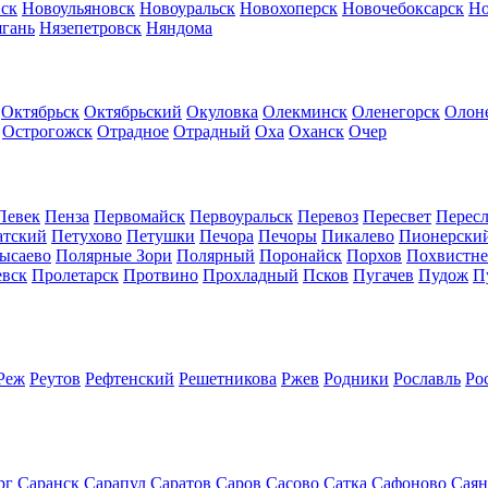
ск
Новоульяновск
Новоуральск
Новохоперск
Новочебоксарск
Но
гань
Нязепетровск
Няндома
Октябрьск
Октябрьский
Окуловка
Олекминск
Оленегорск
Олон
Острогожск
Отрадное
Отрадный
Оха
Оханск
Очер
Певек
Пенза
Первомайск
Первоуральск
Перевоз
Пересвет
Пересл
атский
Петухово
Петушки
Печора
Печоры
Пикалево
Пионерски
ысаево
Полярные Зори
Полярный
Поронайск
Порхов
Похвистне
евск
Пролетарск
Протвино
Прохладный
Псков
Пугачев
Пудож
П
Реж
Реутов
Рефтенский
Решетникова
Ржев
Родники
Рославль
Ро
рг
Саранск
Сарапул
Саратов
Саров
Сасово
Сатка
Сафоново
Саян