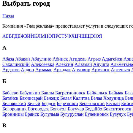
Выбрать город
Назад
Компания «Главреклама» предоставляет услуги в следующих г
А
Б
В
Г
Д
Е
Ж
З
И
Й
К
Л
М
Н
О
П
Р
С
Т
У
Ф
Х
Ц
Ч
Ш
Щ
Э
Ю
Я
А
Абаза
Абакан
Абдулино
Абинск
Агидель
Агрыз
Адыгейск
Азна
Сахалинский
Алексеевка
Алексин
Алзамай
Алушта
Альметьев
Ардатов
Ардон
Арзамас
Аркадак
Армавир
Армянск
Арсеньев
Б
Бабаево
Бабушкин
Бавлы
Багратионовск
Байкальск
Баймак
Бак
Батайск
Бахчисарай
Бежецк
Белая Калитва
Белая Холуница
Бел
Белоярский
Белый
Бердск
Березники
Березовский
Беслан
Бийс
Богородицк
Богородск
Боготол
Богучар
Бодайбо
Бокситогорск
Бронницы
Брянск
Бугульма
Бугуруслан
Буденновск
Бузулук
Бу
В