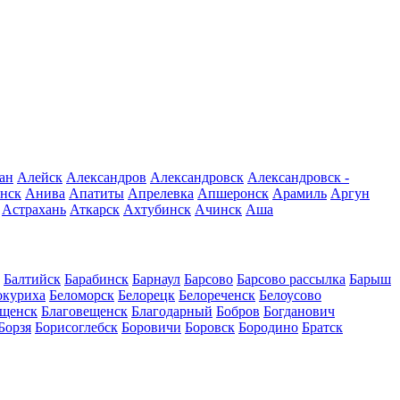
ан
Алейск
Александров
Александровск
Александровск -
нск
Анива
Апатиты
Апрелевка
Апшеронск
Арамиль
Аргун
Астрахань
Аткарск
Ахтубинск
Ачинск
Аша
Балтийск
Барабинск
Барнаул
Барсово
Барсово рассылка
Барыш
окуриха
Беломорск
Белорецк
Белореченск
Белоусово
ещенск
Благовещенск
Благодарный
Бобров
Богданович
Борзя
Борисоглебск
Боровичи
Боровск
Бородино
Братск