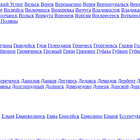
кий Устюг
Вельск
Венев
Верещагино
Верея
Верхнеуральск
Вер
е
Вилюйск
Вилючинск
Вихоревка
Вичуга
Владивосток
Владика
олчанск
Вольск
Воркута
Воронеж
Ворсма
Воскресенск
Воткинс
 Поляны
тчина
Гвардейск
Гдов
Геленджик
Геническ
Георгиевск
Глазов
Го
айворон
Гремячинск
Грозный
Грязи
Грязовец
Губаха
Губкин
Губк
ереченск
Данилов
Данков
Дегтярск
Дедовск
Демидов
Дербент
Д
рянка
Долгопрудный
Долинск
Домодедово
Донецк
Донской
Дор
о
Ельня
Еманжелинск
Емва
Енисейск
Ермолино
Ершов
Ессентук