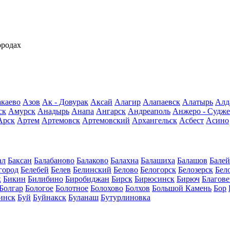
ородах
каево
Азов
Ак - Довурак
Аксай
Алагир
Алапаевск
Алатырь
Алд
ск
Амурск
Анадырь
Анапа
Ангарск
Андреаполь
Анжеро - Судже
Арск
Артем
Артемовск
Артемовский
Архангельск
Асбест
Асино
ал
Баксан
Балабаново
Балаково
Балахна
Балашиха
Балашов
Балей
город
Белебей
Белев
Белинский
Белово
Белогорск
Белозерск
Бел
к
Бикин
Билибино
Биробиджан
Бирск
Бирюсинск
Бирюч
Благов
Болгар
Бологое
Болотное
Болохово
Болхов
Большой Камень
Бор
инск
Буй
Буйнакск
Буланаш
Бутурлиновка