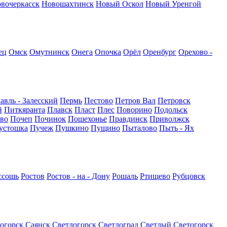
вочеркасск
Новошахтинск
Новый Оскол
Новый Уренгой
ец
Омск
Омутнинск
Онега
Опочка
Орёл
Оренбург
Орехово -
авль - Залесский
Пермь
Пестово
Петров Вал
Петровск
й
Питкяранта
Плавск
Пласт
Плес
Поворино
Подольск
во
Почеп
Починок
Пошехонье
Правдинск
Приволжск
устошка
Пучеж
Пушкино
Пущино
Пыталово
Пыть - Ях
ссошь
Ростов
Ростов - на - Дону
Рошаль
Ртищево
Рубцовск
огорск
Саянск
Светлогорск
Светлоград
Светлый
Светогорск