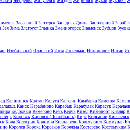
имский
Жердевка
Жигулевск
Жиздра
Жирновск
Жуков
Жуковка
Ж
каменск
Заозерный
Заозерск
Западная Двина
Заполярный
Зарайс
д
Зея
Зима
Златоуст
Злынка
Змеиногорск
Знаменск
Зубцов
Зуевк
баш
Изобильный
Иланский
Инза
Инкерман
Иннополис
Инсар
Ин
рад
Калининск
Калтан
Калуга
Калязин
Камбарка
Каменка
Камен
далакша
Канск
Карабаново
Карабаш
Карабулак
Карасук
Карачае
шира
Кедровый
Кемерово
Кемь
Керчь
Кизел
Кизилюрт
Кизляр
К
Чепецк
Кировск
Кировск (Ленобласть)
Кирс
Кирсанов
Киселевск
ск
Кола
Кологрив
Коломна
Колпашево
Кольчугино
Коммунар
Ко
кино
Королев
Короча
Корсаков
Коряжма
Костерево
Костомукша
К