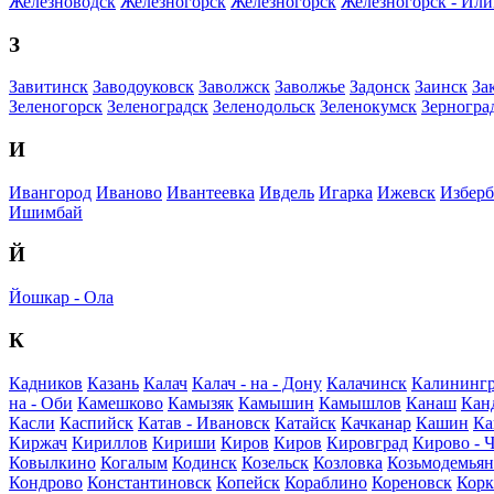
Железноводск
Железногорск
Железногорск
Железногорск - Ил
З
Завитинск
Заводоуковск
Заволжск
Заволжье
Задонск
Заинск
За
Зеленогорск
Зеленоградск
Зеленодольск
Зеленокумск
Зерногра
И
Ивангород
Иваново
Ивантеевка
Ивдель
Игарка
Ижевск
Избер
Ишимбай
Й
Йошкар - Ола
К
Кадников
Казань
Калач
Калач - на - Дону
Калачинск
Калининг
на - Оби
Камешково
Камызяк
Камышин
Камышлов
Канаш
Кан
Касли
Каспийск
Катав - Ивановск
Катайск
Качканар
Кашин
Ка
Киржач
Кириллов
Кириши
Киров
Киров
Кировград
Кирово - 
Ковылкино
Когалым
Кодинск
Козельск
Козловка
Козьмодемьян
Кондрово
Константиновск
Копейск
Кораблино
Кореновск
Кор