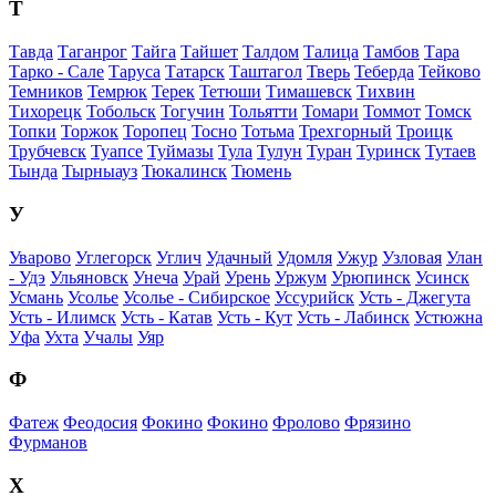
Т
Тавда
Таганрог
Тайга
Тайшет
Талдом
Талица
Тамбов
Тара
Тарко - Сале
Таруса
Татарск
Таштагол
Тверь
Теберда
Тейково
Темников
Темрюк
Терек
Тетюши
Тимашевск
Тихвин
Тихорецк
Тобольск
Тогучин
Тольятти
Томари
Томмот
Томск
Топки
Торжок
Торопец
Тосно
Тотьма
Трехгорный
Троицк
Трубчевск
Туапсе
Туймазы
Тула
Тулун
Туран
Туринск
Тутаев
Тында
Тырныауз
Тюкалинск
Тюмень
У
Уварово
Углегорск
Углич
Удачный
Удомля
Ужур
Узловая
Улан
- Удэ
Ульяновск
Унеча
Урай
Урень
Уржум
Урюпинск
Усинск
Усмань
Усолье
Усолье - Сибирское
Уссурийск
Усть - Джегута
Усть - Илимск
Усть - Катав
Усть - Кут
Усть - Лабинск
Устюжна
Уфа
Ухта
Учалы
Уяр
Ф
Фатеж
Феодосия
Фокино
Фокино
Фролово
Фрязино
Фурманов
Х