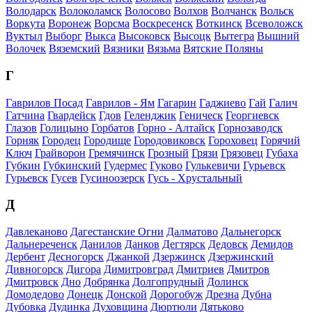
Володарск
Волоколамск
Волосово
Волхов
Волчанск
Вольск
Воркута
Воронеж
Ворсма
Воскресенск
Воткинск
Всеволожск
Вуктыл
Выборг
Выкса
Высоковск
Высоцк
Вытегра
Вышний
Волочек
Вяземский
Вязники
Вязьма
Вятские Поляны
Г
Гаврилов Посад
Гаврилов - Ям
Гагарин
Гаджиево
Гай
Галич
Гатчина
Гвардейск
Гдов
Геленджик
Геническ
Георгиевск
Глазов
Голицыно
Горбатов
Горно - Алтайск
Горнозаводск
Горняк
Городец
Городище
Городовиковск
Гороховец
Горячий
Ключ
Грайворон
Гремячинск
Грозный
Грязи
Грязовец
Губаха
Губкин
Губкинский
Гудермес
Гуково
Гулькевичи
Гурьевск
Гурьевск
Гусев
Гусиноозерск
Гусь - Хрустальный
Д
Давлеканово
Дагестанские Огни
Далматово
Дальнегорск
Дальнереченск
Данилов
Данков
Дегтярск
Дедовск
Демидов
Дербент
Десногорск
Джанкой
Дзержинск
Дзержинский
Дивногорск
Дигора
Димитровград
Дмитриев
Дмитров
Дмитровск
Дно
Добрянка
Долгопрудный
Долинск
Домодедово
Донецк
Донской
Дорогобуж
Дрезна
Дубна
Дубовка
Дудинка
Духовщина
Дюртюли
Дятьково