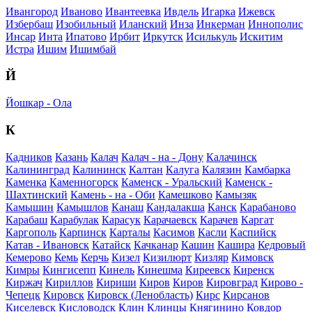
Ивангород
Иваново
Ивантеевка
Ивдель
Игарка
Ижевск
Избербаш
Изобильный
Иланский
Инза
Инкерман
Иннополис
Инсар
Инта
Ипатово
Ирбит
Иркутск
Исилькуль
Искитим
Истра
Ишим
Ишимбай
Й
Йошкар - Ола
К
Кадников
Казань
Калач
Калач - на - Дону
Калачинск
Калининград
Калининск
Калтан
Калуга
Калязин
Камбарка
Каменка
Каменногорск
Каменск - Уральский
Каменск -
Шахтинский
Камень - на - Оби
Камешково
Камызяк
Камышин
Камышлов
Канаш
Кандалакша
Канск
Карабаново
Карабаш
Карабулак
Карасук
Карачаевск
Карачев
Каргат
Каргополь
Карпинск
Карталы
Касимов
Касли
Каспийск
Катав - Ивановск
Катайск
Качканар
Кашин
Кашира
Кедровый
Кемерово
Кемь
Керчь
Кизел
Кизилюрт
Кизляр
Кимовск
Кимры
Кингисепп
Кинель
Кинешма
Киреевск
Киренск
Киржач
Кириллов
Кириши
Киров
Киров
Кировград
Кирово -
Чепецк
Кировск
Кировск (Ленобласть)
Кирс
Кирсанов
Киселевск
Кисловодск
Клин
Клинцы
Княгинино
Ковдор