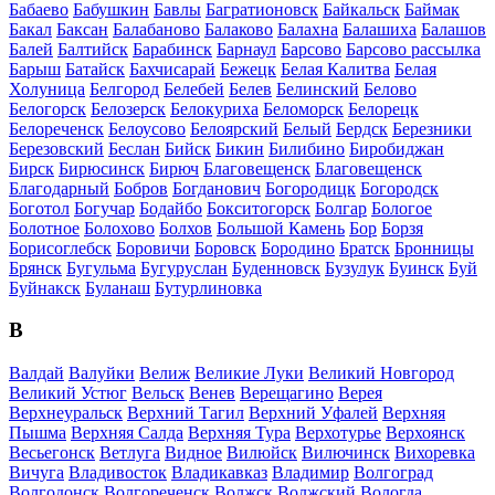
Бабаево
Бабушкин
Бавлы
Багратионовск
Байкальск
Баймак
Бакал
Баксан
Балабаново
Балаково
Балахна
Балашиха
Балашов
Балей
Балтийск
Барабинск
Барнаул
Барсово
Барсово рассылка
Барыш
Батайск
Бахчисарай
Бежецк
Белая Калитва
Белая
Холуница
Белгород
Белебей
Белев
Белинский
Белово
Белогорск
Белозерск
Белокуриха
Беломорск
Белорецк
Белореченск
Белоусово
Белоярский
Белый
Бердск
Березники
Березовский
Беслан
Бийск
Бикин
Билибино
Биробиджан
Бирск
Бирюсинск
Бирюч
Благовещенск
Благовещенск
Благодарный
Бобров
Богданович
Богородицк
Богородск
Боготол
Богучар
Бодайбо
Бокситогорск
Болгар
Бологое
Болотное
Болохово
Болхов
Большой Камень
Бор
Борзя
Борисоглебск
Боровичи
Боровск
Бородино
Братск
Бронницы
Брянск
Бугульма
Бугуруслан
Буденновск
Бузулук
Буинск
Буй
Буйнакск
Буланаш
Бутурлиновка
В
Валдай
Валуйки
Велиж
Великие Луки
Великий Новгород
Великий Устюг
Вельск
Венев
Верещагино
Верея
Верхнеуральск
Верхний Тагил
Верхний Уфалей
Верхняя
Пышма
Верхняя Салда
Верхняя Тура
Верхотурье
Верхоянск
Весьегонск
Ветлуга
Видное
Вилюйск
Вилючинск
Вихоревка
Вичуга
Владивосток
Владикавказ
Владимир
Волгоград
Волгодонск
Волгореченск
Волжск
Волжский
Вологда