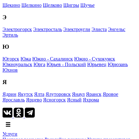
Щекино
Щелкино
Щелково
Щигры
Щучье
Э
Электрогорск
Электросталь
Электроугли
Элиста
Энгельс
Эртиль
Ю
Югорск
Южа
Южно - Сахалинск
Южно - Сухокумск
Южноуральск
Юрга
Юрьев - Польский
Юрьевец
Юрюзань
Юхнов
Я
Ядрин
Якутск
Ялта
Ялуторовск
Янаул
Яранск
Яровое
Ярославль
Ярцево
Ясногорск
Ясный
Яхрома
Услуги