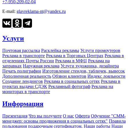
+7-950-209-02-04
E-mail:
glavreklama-nt@yandex.ru
Услуги
Почтовая рассылка
Расклейка рекламы
Услуги промоутеров
Реклама в транспорте
Реклама в Торговых Центрах
Реклама в
отделениях Почты России
Реклама в МФЦ
Реклама на
заправках
Наружная реклама
Услуги художника, дизайнера
Печать полиграфии
Изготовление стендов, табличек, вывесок
Дополненная реальность
Обзвон клиентов
Индекс лояльности
Создание лендингов
Реклама в социальных сетях
Реклама в
пунктах выдачи СДЭК
Рекламный фотограф
Реклама на
мониторах в транспорте
Информация
Презентация
Что вы получите
О нас
Оферта
Обучение "СМM-
менеджер: основы продвижения в социальных сетях"
Правила
пользования подарочным сертификатом.
Наши работы
Наши