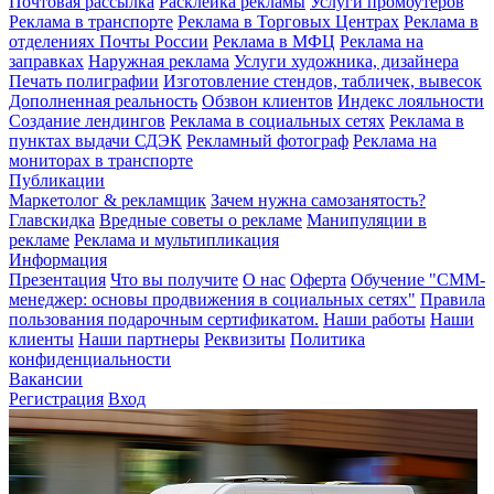
Почтовая рассылка
Расклейка рекламы
Услуги промоутеров
Реклама в транспорте
Реклама в Торговых Центрах
Реклама в
отделениях Почты России
Реклама в МФЦ
Реклама на
заправках
Наружная реклама
Услуги художника, дизайнера
Печать полиграфии
Изготовление стендов, табличек, вывесок
Дополненная реальность
Обзвон клиентов
Индекс лояльности
Создание лендингов
Реклама в социальных сетях
Реклама в
пунктах выдачи СДЭК
Рекламный фотограф
Реклама на
мониторах в транспорте
Публикации
Маркетолог & рекламщик
Зачем нужна самозанятость?
Главскидка
Вредные советы о рекламе
Манипуляции в
рекламе
Реклама и мультипликация
Информация
Презентация
Что вы получите
О нас
Оферта
Обучение "СМM-
менеджер: основы продвижения в социальных сетях"
Правила
пользования подарочным сертификатом.
Наши работы
Наши
клиенты
Наши партнеры
Реквизиты
Политика
конфиденциальности
Вакансии
Регистрация
Вход