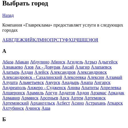
Выбрать город
Назад
Компания «Главреклама» предоставляет услуги в следующих
городах
А
Б
В
Г
Д
Е
Ж
З
И
Й
К
Л
М
Н
О
П
Р
С
Т
У
Ф
Х
Ц
Ч
Ш
Щ
Э
Ю
Я
А
Абаза
Абакан
Абдулино
Абинск
Агидель
Агрыз
Адыгейск
Азнакаево
Азов
Ак - Довурак
Аксай
Алагир
Алапаевск
Алатырь
Алдан
Алейск
Александров
Александровск
Александровск - Сахалинский
Алексеевка
Алексин
Алзамай
Алушта
Альметьевск
Амурск
Анадырь
Анапа
Ангарск
Андреаполь
Анжеро - Судженск
Анива
Апатиты
Апрелевка
Апшеронск
Арамиль
Аргун
Ардатов
Ардон
Арзамас
Аркадак
Армавир
Армянск
Арсеньев
Арск
Артем
Артемовск
Артемовский
Архангельск
Асбест
Асино
Астрахань
Аткарск
Ахтубинск
Ачинск
Аша
Б