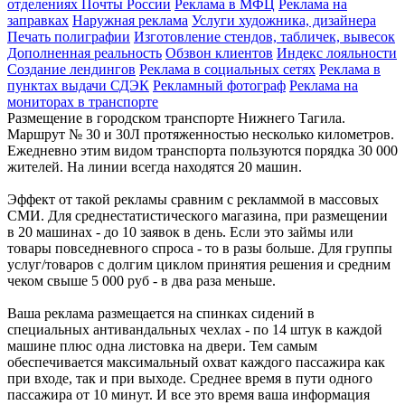
отделениях Почты России
Реклама в МФЦ
Реклама на
заправках
Наружная реклама
Услуги художника, дизайнера
Печать полиграфии
Изготовление стендов, табличек, вывесок
Дополненная реальность
Обзвон клиентов
Индекс лояльности
Создание лендингов
Реклама в социальных сетях
Реклама в
пунктах выдачи СДЭК
Рекламный фотограф
Реклама на
мониторах в транспорте
Размещение в городском транспорте Нижнего Тагила.
Маршрут № 30 и 30Л протяженностью несколько километров.
Ежедневно этим видом транспорта пользуются порядка 30 000
жителей. На линии всегда находятся 20 машин.
Эффект от такой рекламы сравним с рекламмой в массовых
СМИ. Для среднестатистического магазина, при размещении
в 20 машинах - до 10 заявок в день. Если это займы или
товары повседневного спроса - то в разы больше. Для группы
услуг/товаров с долгим циклом принятия решения и средним
чеком свыше 5 000 руб - в два раза меньше.
Ваша реклама размещается на спинках сидений в
специальных антивандальных чехлах - по 14 штук в каждой
машине плюс одна листовка на двери. Тем самым
обеспечивается максимальный охват каждого пассажира как
при входе, так и при выходе. Среднее время в пути одного
пассажира от 10 минут. И все это время ваша информация