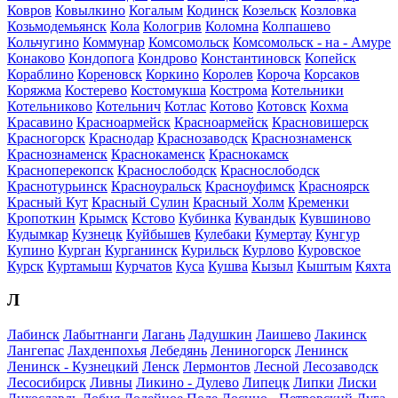
Ковров
Ковылкино
Когалым
Кодинск
Козельск
Козловка
Козьмодемьянск
Кола
Кологрив
Коломна
Колпашево
Кольчугино
Коммунар
Комсомольск
Комсомольск - на - Амуре
Конаково
Кондопога
Кондрово
Константиновск
Копейск
Кораблино
Кореновск
Коркино
Королев
Короча
Корсаков
Коряжма
Костерево
Костомукша
Кострома
Котельники
Котельниково
Котельнич
Котлас
Котово
Котовск
Кохма
Красавино
Красноармейск
Красноармейск
Красновишерск
Красногорск
Краснодар
Краснозаводск
Краснознаменск
Краснознаменск
Краснокаменск
Краснокамск
Красноперекопск
Краснослободск
Краснослободск
Краснотурьинск
Красноуральск
Красноуфимск
Красноярск
Красный Кут
Красный Сулин
Красный Холм
Кременки
Кропоткин
Крымск
Кстово
Кубинка
Кувандык
Кувшиново
Кудымкар
Кузнецк
Куйбышев
Кулебаки
Кумертау
Кунгур
Купино
Курган
Курганинск
Курильск
Курлово
Куровское
Курск
Куртамыш
Курчатов
Куса
Кушва
Кызыл
Кыштым
Кяхта
Л
Лабинск
Лабытнанги
Лагань
Ладушкин
Лаишево
Лакинск
Лангепас
Лахденпохья
Лебедянь
Лениногорск
Ленинск
Ленинск - Кузнецкий
Ленск
Лермонтов
Лесной
Лесозаводск
Лесосибирск
Ливны
Ликино - Дулево
Липецк
Липки
Лиски