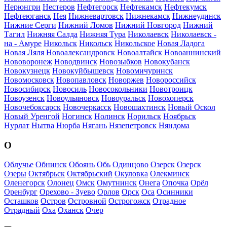
Нерюнгри
Нестеров
Нефтегорск
Нефтекамск
Нефтекумск
Нефтеюганск
Нея
Нижневартовск
Нижнекамск
Нижнеудинск
Нижние Серги
Нижний Ломов
Нижний Новгород
Нижний
Тагил
Нижняя Салда
Нижняя Тура
Николаевск
Николаевск -
на - Амуре
Никольск
Никольск
Никольское
Новая Ладога
Новая Ляля
Новоалександровск
Новоалтайск
Новоаннинский
Нововоронеж
Новодвинск
Новозыбков
Новокубанск
Новокузнецк
Новокуйбышевск
Новомичуринск
Новомосковск
Новопавловск
Новоржев
Новороссийск
Новосибирск
Новосиль
Новосокольники
Новотроицк
Новоузенск
Новоульяновск
Новоуральск
Новохоперск
Новочебоксарск
Новочеркасск
Новошахтинск
Новый Оскол
Новый Уренгой
Ногинск
Нолинск
Норильск
Ноябрьск
Нурлат
Нытва
Нюрба
Нягань
Нязепетровск
Няндома
О
Облучье
Обнинск
Обоянь
Обь
Одинцово
Озерск
Озерск
Озеры
Октябрьск
Октябрьский
Окуловка
Олекминск
Оленегорск
Олонец
Омск
Омутнинск
Онега
Опочка
Орёл
Оренбург
Орехово - Зуево
Орлов
Орск
Оса
Осинники
Осташков
Остров
Островной
Острогожск
Отрадное
Отрадный
Оха
Оханск
Очер