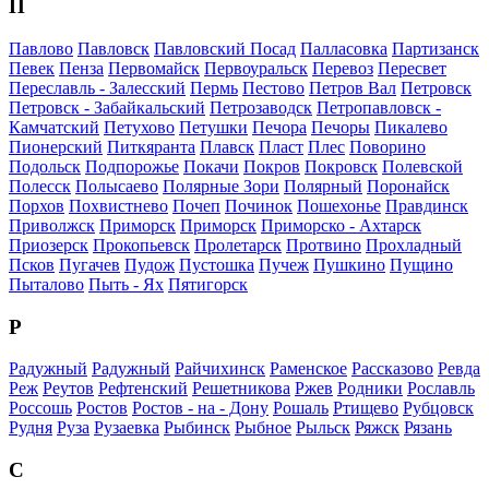
П
Павлово
Павловск
Павловский Посад
Палласовка
Партизанск
Певек
Пенза
Первомайск
Первоуральск
Перевоз
Пересвет
Переславль - Залесский
Пермь
Пестово
Петров Вал
Петровск
Петровск - Забайкальский
Петрозаводск
Петропавловск -
Камчатский
Петухово
Петушки
Печора
Печоры
Пикалево
Пионерский
Питкяранта
Плавск
Пласт
Плес
Поворино
Подольск
Подпорожье
Покачи
Покров
Покровск
Полевской
Полесск
Полысаево
Полярные Зори
Полярный
Поронайск
Порхов
Похвистнево
Почеп
Починок
Пошехонье
Правдинск
Приволжск
Приморск
Приморск
Приморско - Ахтарск
Приозерск
Прокопьевск
Пролетарск
Протвино
Прохладный
Псков
Пугачев
Пудож
Пустошка
Пучеж
Пушкино
Пущино
Пыталово
Пыть - Ях
Пятигорск
Р
Радужный
Радужный
Райчихинск
Раменское
Рассказово
Ревда
Реж
Реутов
Рефтенский
Решетникова
Ржев
Родники
Рославль
Россошь
Ростов
Ростов - на - Дону
Рошаль
Ртищево
Рубцовск
Рудня
Руза
Рузаевка
Рыбинск
Рыбное
Рыльск
Ряжск
Рязань
С