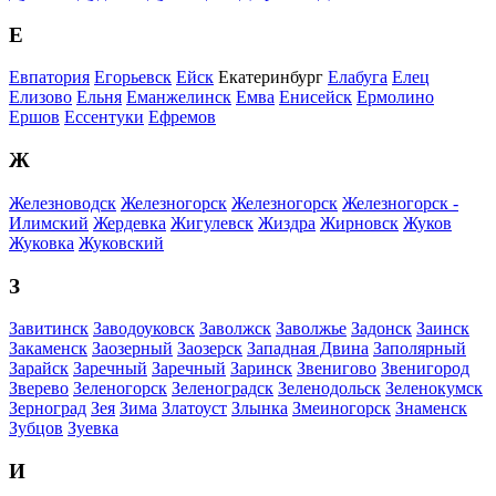
Е
Евпатория
Егорьевск
Ейск
Екатеринбург
Елабуга
Елец
Елизово
Ельня
Еманжелинск
Емва
Енисейск
Ермолино
Ершов
Ессентуки
Ефремов
Ж
Железноводск
Железногорск
Железногорск
Железногорск -
Илимский
Жердевка
Жигулевск
Жиздра
Жирновск
Жуков
Жуковка
Жуковский
З
Завитинск
Заводоуковск
Заволжск
Заволжье
Задонск
Заинск
Закаменск
Заозерный
Заозерск
Западная Двина
Заполярный
Зарайск
Заречный
Заречный
Заринск
Звенигово
Звенигород
Зверево
Зеленогорск
Зеленоградск
Зеленодольск
Зеленокумск
Зерноград
Зея
Зима
Златоуст
Злынка
Змеиногорск
Знаменск
Зубцов
Зуевка
И