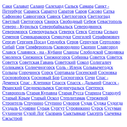
Саки
Салават
Салаир
Салехард
Сальск
Самара
Санкт -
Петербург
Саранск
Сарапул
Саратов
Саров
Сасово
Сатка
Сафоново
Саяногорск
Саянск
Светлогорск
Светлоград
Светлый
Светогорск
Свирск
Свободный
Себеж
Севастополь
Северо - Курильск
Северобайкальск
Северодвинск
Североморск
Североуральск
Северск
Севск
Сегежа
Сельцо
Семенов
Семикаракорск
Семилуки
Сенгилей
Серафимович
Сергач
Сергиев Посад
Сердобск
Серов
Серпухов
Сертолово
Сибай
Сим
Симферополь
Сковородино
Скопин
Славгород
Славск
Славянск - на - Кубани
Сланцы
Слободской
Слюдянка
Смоленск
Снежинск
Снежногорск
Собинка
Советск
Советск
Советск
Советская Гавань
Советский
Сокол
Солигалич
Соликамск
Солнечногорск
Соль - Илецк
Сольвычегодск
Сольцы
Сорочинск
Сорск
Сортавала
Сосенский
Сосновка
Сосновоборск
Сосновый Бор
Сосногорск
Сочи
Спас -
Деменск
Спас - Клепики
Спасск
Спасск - Дальний
Спасск -
Рязанский
Среднеколымск
Среднеуральск
Сретенск
Ставрополь
Старая Купавна
Старая Русса
Старица
Стародуб
Старый Крым
Старый Оскол
Стерлитамак
Стрежевой
Строитель
Струнино
Ступино
Суворов
Судак
Суджа
Судогда
Суздаль
Суоярви
Сураж
Сургут
Суровикино
Сурск
Сусуман
Сухиничи
Сухой Лог
Сызрань
Сыктывкар
Сысерть
Сычевка
Сясьстрой