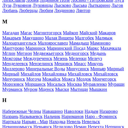
Лихославль
Лобня
Лодейное Поле
Лосино - Петровский
Луга
Луза
Лукоянов
Луховицы
Лысково
Лысьва
Лыткарино
Льгов
Любань
Люберцы
Любим
Людиново
Лянтор
М
Магадан
Магас
Магнитогорск
Майкоп
Майский
Макаров
Макарьев
Макушино
Малая Вишера
Малгобек
Малмыж
Малоархангельск
Малоярославец
Мамадыш
Мамоново
Мантурово
Мариинск
Мариинский Посад
Маркс
Махачкала
Мглин
Мегион
Медвежьегорск
Медногорск
Медынь
Межгорье
Междуреченск
Мезень
Меленки
Мелеуз
Менделеевск
Мензелинск
Мещовск
Миасс
Микунь
Миллерово
Минеральные Воды
Минусинск
Миньяр
Мирный
Мирный
Михайлов
Михайловка
Михайловск
Михайловск
Мичуринск
Могоча
Можайск
Можга
Моздок
Мончегорск
Морозовск
Моршанск
Мосальск
Москва
Муравленко
Мураши
Мурманск
Муром
Мценск
Мыски
Мытищи
Мышкин
Н
Набережные Челны
Навашино
Наволоки
Надым
Назарово
Назрань
Называевск
Нальчик
Нариманов
Наро - Фоминск
Нарткала
Нарьян - Мар
Находка
Невель
Невельск
Невинномысск
Невьянск
Нелидово
Неман
Нерехта
Нерчинск