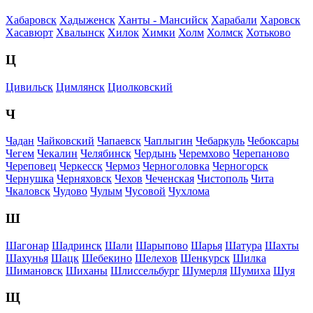
Хабаровск
Хадыженск
Ханты - Мансийск
Харабали
Харовск
Хасавюрт
Хвалынск
Хилок
Химки
Холм
Холмск
Хотьково
Ц
Цивильск
Цимлянск
Циолковский
Ч
Чадан
Чайковский
Чапаевск
Чаплыгин
Чебаркуль
Чебоксары
Чегем
Чекалин
Челябинск
Чердынь
Черемхово
Черепаново
Череповец
Черкесск
Чермоз
Черноголовка
Черногорск
Чернушка
Черняховск
Чехов
Чеченская
Чистополь
Чита
Чкаловск
Чудово
Чулым
Чусовой
Чухлома
Ш
Шагонар
Шадринск
Шали
Шарыпово
Шарья
Шатура
Шахты
Шахунья
Шацк
Шебекино
Шелехов
Шенкурск
Шилка
Шимановск
Шиханы
Шлиссельбург
Шумерля
Шумиха
Шуя
Щ