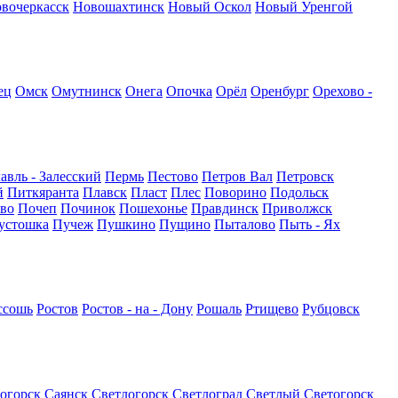
вочеркасск
Новошахтинск
Новый Оскол
Новый Уренгой
ец
Омск
Омутнинск
Онега
Опочка
Орёл
Оренбург
Орехово -
авль - Залесский
Пермь
Пестово
Петров Вал
Петровск
й
Питкяранта
Плавск
Пласт
Плес
Поворино
Подольск
во
Почеп
Починок
Пошехонье
Правдинск
Приволжск
устошка
Пучеж
Пушкино
Пущино
Пыталово
Пыть - Ях
ссошь
Ростов
Ростов - на - Дону
Рошаль
Ртищево
Рубцовск
огорск
Саянск
Светлогорск
Светлоград
Светлый
Светогорск