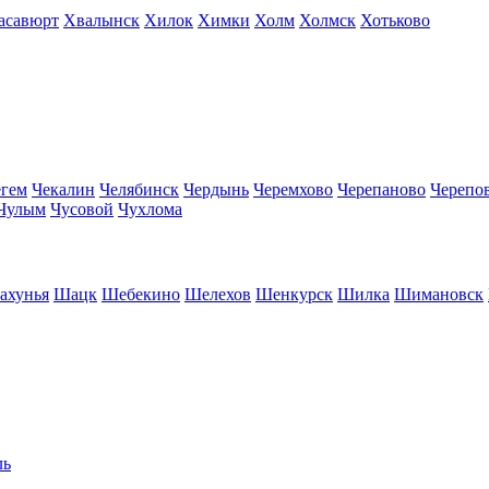
асавюрт
Хвалынск
Хилок
Химки
Холм
Холмск
Хотьково
егем
Чекалин
Челябинск
Чердынь
Черемхово
Черепаново
Черепо
Чулым
Чусовой
Чухлома
ахунья
Шацк
Шебекино
Шелехов
Шенкурск
Шилка
Шимановск
ль