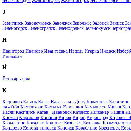
Железноводск
Железногорск
Железногорск
Железногорск - Ил
З
Завитинск
Заводоуковск
Заволжск
Заволжье
Задонск
Заинск
За
Зеленогорск
Зеленоградск
Зеленодольск
Зеленокумск
Зерногра
И
Ивангород
Иваново
Ивантеевка
Ивдель
Игарка
Ижевск
Избер
Ишимбай
Й
Йошкар - Ола
К
Кадников
Казань
Калач
Калач - на - Дону
Калачинск
Калининг
на - Оби
Камешково
Камызяк
Камышин
Камышлов
Канаш
Кан
Касли
Каспийск
Катав - Ивановск
Катайск
Качканар
Кашин
Ка
Киржач
Кириллов
Кириши
Киров
Киров
Кировград
Кирово - 
Ковылкино
Когалым
Кодинск
Козельск
Козловка
Козьмодемьян
Кондрово
Константиновск
Копейск
Кораблино
Кореновск
Кор