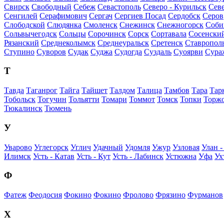
Свирск
Свободный
Себеж
Севастополь
Северо - Курильск
Сев
Сенгилей
Серафимович
Сергач
Сергиев Посад
Сердобск
Серов
Слободской
Слюдянка
Смоленск
Снежинск
Снежногорск
Соби
Сольвычегодск
Сольцы
Сорочинск
Сорск
Сортавала
Сосенски
Рязанский
Среднеколымск
Среднеуральск
Сретенск
Ставропол
Ступино
Суворов
Судак
Суджа
Судогда
Суздаль
Суоярви
Сура
Т
Тавда
Таганрог
Тайга
Тайшет
Талдом
Талица
Тамбов
Тара
Тарк
Тобольск
Тогучин
Тольятти
Томари
Томмот
Томск
Топки
Торж
Тюкалинск
Тюмень
У
Уварово
Углегорск
Углич
Удачный
Удомля
Ужур
Узловая
Улан -
Илимск
Усть - Катав
Усть - Кут
Усть - Лабинск
Устюжна
Уфа
Ух
Ф
Фатеж
Феодосия
Фокино
Фокино
Фролово
Фрязино
Фурманов
Х