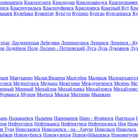
новишерск
Красногорск
Краснодар
Краснозаводск
Краснознаме
инск
Красноуральск
Красноуфимск
Красноярск
Красный Кут
Кр
бышев
Кулебаки
Кумертау
Кунгур
Купино
Курган
Курганинск
Ку
гепас
Лахденпохья
Лебедянь
Лениногорск
Ленинск
Ленинск - К
ня
Лодейное Поле
Лосино - Петровский
Луга
Луза
Лукоянов
Лу
рьев
Макушино
Малая Вишера
Малгобек
Малмыж
Малоархангел
горск
Медногорск
Медынь
Межгорье
Междуреченск
Мезень
Ме
ирный
Мирный
Михайлов
Михайловка
Михайловск
Михайловс
Мурманск
Муром
Мценск
Мыски
Мытищи
Мышкин
ань
Называевск
Нальчик
Нариманов
Наро - Фоминск
Нарткала
ров
Нефтегорск
Нефтекамск
Нефтекумск
Нефтеюганск
Нея
Нижн
я Тура
Николаевск
Николаевск - на - Амуре
Никольск
Никольск
ыбков
Новокубанск
Новокузнецк
Новокуйбышевск
Новомичури