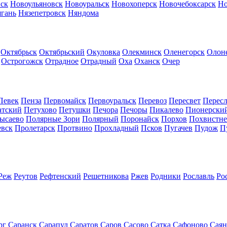
ск
Новоульяновск
Новоуральск
Новохоперск
Новочебоксарск
Но
гань
Нязепетровск
Няндома
Октябрьск
Октябрьский
Окуловка
Олекминск
Оленегорск
Олон
Острогожск
Отрадное
Отрадный
Оха
Оханск
Очер
Певек
Пенза
Первомайск
Первоуральск
Перевоз
Пересвет
Пересл
атский
Петухово
Петушки
Печора
Печоры
Пикалево
Пионерски
ысаево
Полярные Зори
Полярный
Поронайск
Порхов
Похвистне
евск
Пролетарск
Протвино
Прохладный
Псков
Пугачев
Пудож
П
Реж
Реутов
Рефтенский
Решетникова
Ржев
Родники
Рославль
Ро
рг
Саранск
Сарапул
Саратов
Саров
Сасово
Сатка
Сафоново
Саян