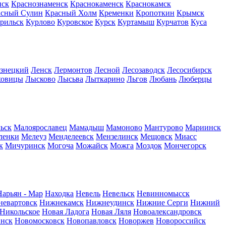
нск
Краснознаменск
Краснокаменск
Краснокамск
асный Сулин
Красный Холм
Кременки
Кропоткин
Крымск
рильск
Курлово
Куровское
Курск
Куртамыш
Курчатов
Куса
узнецкий
Ленск
Лермонтов
Лесной
Лесозаводск
Лесосибирск
ховицы
Лысково
Лысьва
Лыткарино
Льгов
Любань
Люберцы
ьск
Малоярославец
Мамадыш
Мамоново
Мантурово
Мариинск
ленки
Мелеуз
Менделеевск
Мензелинск
Мещовск
Миасс
к
Мичуринск
Могоча
Можайск
Можга
Моздок
Мончегорск
Нарьян - Мар
Находка
Невель
Невельск
Невинномысск
евартовск
Нижнекамск
Нижнеудинск
Нижние Серги
Нижний
Никольское
Новая Ладога
Новая Ляля
Новоалександровск
нск
Новомосковск
Новопавловск
Новоржев
Новороссийск