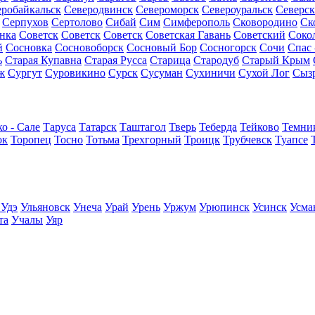
еробайкальск
Северодвинск
Североморск
Североуральск
Северск
Серпухов
Сертолово
Сибай
Сим
Симферополь
Сковородино
Ск
нка
Советск
Советск
Советск
Советская Гавань
Советский
Соко
й
Сосновка
Сосновоборск
Сосновый Бор
Сосногорск
Сочи
Спас 
ь
Старая Купавна
Старая Русса
Старица
Стародуб
Старый Крым
ж
Сургут
Суровикино
Сурск
Сусуман
Сухиничи
Сухой Лог
Сыз
о - Сале
Таруса
Татарск
Таштагол
Тверь
Теберда
Тейково
Темни
ок
Торопец
Тосно
Тотьма
Трехгорный
Троицк
Трубчевск
Туапсе
 Удэ
Ульяновск
Унеча
Урай
Урень
Уржум
Урюпинск
Усинск
Усма
та
Учалы
Уяр