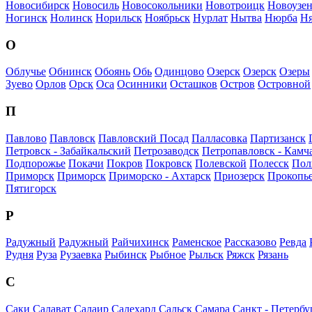
Новосибирск
Новосиль
Новосокольники
Новотроицк
Новоузен
Ногинск
Нолинск
Норильск
Ноябрьск
Нурлат
Нытва
Нюрба
Ня
О
Облучье
Обнинск
Обоянь
Обь
Одинцово
Озерск
Озерск
Озеры
Зуево
Орлов
Орск
Оса
Осинники
Осташков
Остров
Островной
П
Павлово
Павловск
Павловский Посад
Палласовка
Партизанск
Петровск - Забайкальский
Петрозаводск
Петропавловск - Камч
Подпорожье
Покачи
Покров
Покровск
Полевской
Полесск
Пол
Приморск
Приморск
Приморско - Ахтарск
Приозерск
Прокопь
Пятигорск
Р
Радужный
Радужный
Райчихинск
Раменское
Рассказово
Ревда
Рудня
Руза
Рузаевка
Рыбинск
Рыбное
Рыльск
Ряжск
Рязань
С
Саки
Салават
Салаир
Салехард
Сальск
Самара
Санкт - Петербу