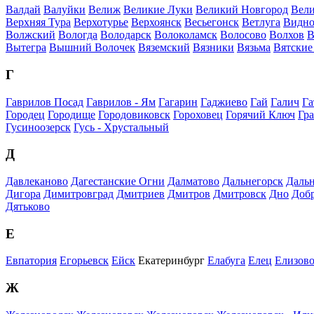
Валдай
Валуйки
Велиж
Великие Луки
Великий Новгород
Вели
Верхняя Тура
Верхотурье
Верхоянск
Весьегонск
Ветлуга
Видно
Волжский
Вологда
Володарск
Волоколамск
Волосово
Волхов
В
Вытегра
Вышний Волочек
Вяземский
Вязники
Вязьма
Вятские
Г
Гаврилов Посад
Гаврилов - Ям
Гагарин
Гаджиево
Гай
Галич
Га
Городец
Городище
Городовиковск
Гороховец
Горячий Ключ
Гр
Гусиноозерск
Гусь - Хрустальный
Д
Давлеканово
Дагестанские Огни
Далматово
Дальнегорск
Дальн
Дигора
Димитровград
Дмитриев
Дмитров
Дмитровск
Дно
Доб
Дятьково
Е
Евпатория
Егорьевск
Ейск
Екатеринбург
Елабуга
Елец
Елизов
Ж