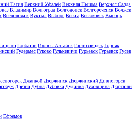
хний Тагил
Верхний Уфалей
Верхняя Пышма
Верхняя Салда
вказ
Владимир
Волгоград
Волгодонск
Волгореченск
Волжск
к
Всеволожск
Вуктыл
Выборг
Выкса
Высоковск
Высоцк
лицыно
Горбатов
Горно - Алтайск
Горнозаводск
Горняк
инский
Гудермес
Гуково
Гулькевичи
Гурьевск
Гурьевск
Гусев
есногорск
Джанкой
Дзержинск
Дзержинский
Дивногорск
огобуж
Дрезна
Дубна
Дубовка
Дудинка
Духовщина
Дюртюли
и
Ефремов