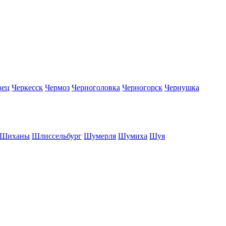
вец
Черкесск
Чермоз
Черноголовка
Черногорск
Чернушка
Шиханы
Шлиссельбург
Шумерля
Шумиха
Шуя