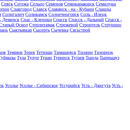
Севск
Сегежа
Сельцо
Семенов
Семикаракорск
Семилуки
опин
Славгород
Славск
Славянск - на - Кубани
Сланцы
л
Солигалич
Соликамск
Солнечногорск
Соль - Илецк
- Деменск
Спас - Клепики
Спасск
Спасск - Дальний
Спасск -
Старый Оскол
Стерлитамак
Стрежевой
Строитель
Струнино
рань
Сыктывкар
Сысерть
Сычевка
Сясьстрой
ков
Темрюк
Терек
Тетюши
Тимашевск
Тихвин
Тихорецк
Туймазы
Тула
Тулун
Туран
Туринск
Тутаев
Тында
Тырныауз
нь
Усолье
Усолье - Сибирское
Уссурийск
Усть - Джегута
Усть -