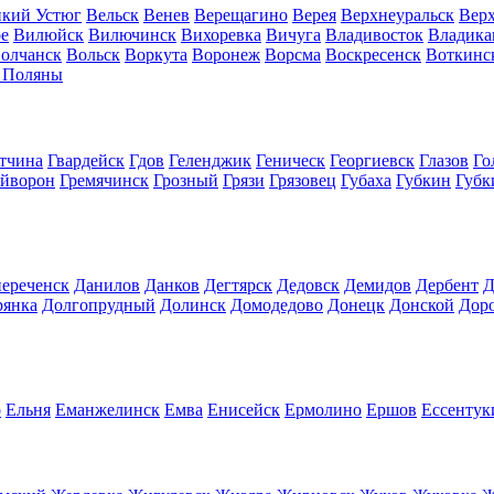
кий Устюг
Вельск
Венев
Верещагино
Верея
Верхнеуральск
Вер
е
Вилюйск
Вилючинск
Вихоревка
Вичуга
Владивосток
Владика
олчанск
Вольск
Воркута
Воронеж
Ворсма
Воскресенск
Воткинс
 Поляны
тчина
Гвардейск
Гдов
Геленджик
Геническ
Георгиевск
Глазов
Го
айворон
Гремячинск
Грозный
Грязи
Грязовец
Губаха
Губкин
Губк
ереченск
Данилов
Данков
Дегтярск
Дедовск
Демидов
Дербент
Д
рянка
Долгопрудный
Долинск
Домодедово
Донецк
Донской
Дор
о
Ельня
Еманжелинск
Емва
Енисейск
Ермолино
Ершов
Ессентук