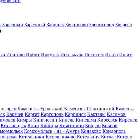
уковский
к
Заречный
Заречный
Заринск
Звенигово
Звенигород
Зверево
а
та
Ипатово
Ирбит
Иркутск
Исилькуль
Искитим
Истра
Ишим
ногорск
Каменск - Уральский
Каменск - Шахтинский
Камень -
вск
Карачев
Каргат
Каргополь
Карпинск
Карталы
Касимов
имовск
Кимры
Кингисепп
Кинель
Кинешма
Киреевск
Киренск
Кисловодск
Клин
Клинцы
Княгинино
Ковдор
Ковров
мсомольск
Комсомольск - на - Амуре
Конаково
Кондопога
острома
Котельники
Котельниково
Котельнич
Котлас
Котово