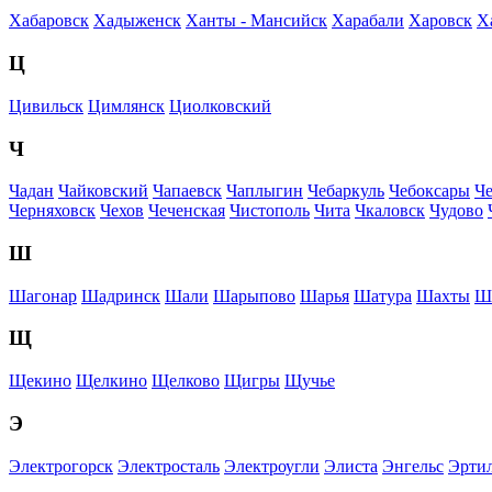
Хабаровск
Хадыженск
Ханты - Мансийск
Харабали
Харовск
Х
Ц
Цивильск
Цимлянск
Циолковский
Ч
Чадан
Чайковский
Чапаевск
Чаплыгин
Чебаркуль
Чебоксары
Ч
Черняховск
Чехов
Чеченская
Чистополь
Чита
Чкаловск
Чудово
Ш
Шагонар
Шадринск
Шали
Шарыпово
Шарья
Шатура
Шахты
Ш
Щ
Щекино
Щелкино
Щелково
Щигры
Щучье
Э
Электрогорск
Электросталь
Электроугли
Элиста
Энгельс
Эрти