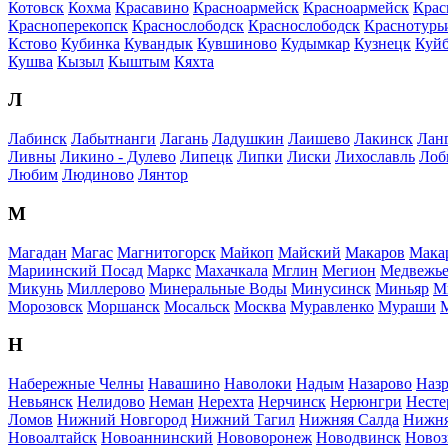
Котовск
Кохма
Красавино
Красноармейск
Красноармейск
Крас
Красноперекопск
Краснослободск
Краснослободск
Краснотурь
Кстово
Кубинка
Кувандык
Кувшиново
Кудымкар
Кузнецк
Куй
Кушва
Кызыл
Кыштым
Кяхта
Л
Лабинск
Лабытнанги
Лагань
Ладушкин
Лаишево
Лакинск
Лан
Ливны
Ликино - Дулево
Липецк
Липки
Лиски
Лихославль
Лоб
Любим
Людиново
Лянтор
М
Магадан
Магас
Магнитогорск
Майкоп
Майский
Макаров
Мака
Мариинский Посад
Маркс
Махачкала
Мглин
Мегион
Медвежье
Микунь
Миллерово
Минеральные Воды
Минусинск
Миньяр
М
Морозовск
Моршанск
Мосальск
Москва
Муравленко
Мураши
Н
Набережные Челны
Навашино
Наволоки
Надым
Назарово
Назр
Невьянск
Нелидово
Неман
Нерехта
Нерчинск
Нерюнгри
Несте
Ломов
Нижний Новгород
Нижний Тагил
Нижняя Салда
Нижня
Новоалтайск
Новоаннинский
Нововоронеж
Новодвинск
Новоз