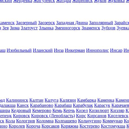
имский
Жердевка
Жигулевск
Жиздра
Жирновск
Жуков
Жуковка
Ж
каменск
Заозерный
Заозерск
Западная Двина
Заполярный
Зарайс
д
Зея
Зима
Златоуст
Злынка
Змеиногорск
Знаменск
Зубцов
Зуевк
баш
Изобильный
Иланский
Инза
Инкерман
Иннополис
Инсар
Ин
рад
Калининск
Калтан
Калуга
Калязин
Камбарка
Каменка
Камен
далакша
Канск
Карабаново
Карабаш
Карабулак
Карасук
Карачае
шира
Кедровый
Кемерово
Кемь
Керчь
Кизел
Кизилюрт
Кизляр
К
Чепецк
Кировск
Кировск (Ленобласть)
Кирс
Кирсанов
Киселевск
ск
Кола
Кологрив
Коломна
Колпашево
Кольчугино
Коммунар
Ко
кино
Королев
Короча
Корсаков
Коряжма
Костерево
Костомукша
К