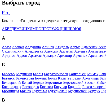
Выбрать город
Назад
Компания «Главреклама» предоставляет услуги в следующих г
А
Б
В
Г
Д
Е
Ж
З
И
Й
К
Л
М
Н
О
П
Р
С
Т
У
Ф
Х
Ц
Ч
Ш
Щ
Э
Ю
Я
А
Абаза
Абакан
Абдулино
Абинск
Агидель
Агрыз
Адыгейск
Азна
Сахалинский
Алексеевка
Алексин
Алзамай
Алушта
Альметьев
Ардатов
Ардон
Арзамас
Аркадак
Армавир
Армянск
Арсеньев
Б
Бабаево
Бабушкин
Бавлы
Багратионовск
Байкальск
Баймак
Бак
Батайск
Бахчисарай
Бежецк
Белая Калитва
Белая Холуница
Бел
Белоярский
Белый
Бердск
Березники
Березовский
Беслан
Бийс
Богородицк
Богородск
Боготол
Богучар
Бодайбо
Бокситогорск
Бронницы
Брянск
Бугульма
Бугуруслан
Буденновск
Бузулук
Бу
В