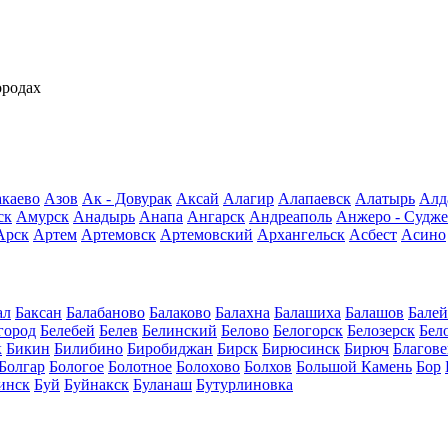
ородах
каево
Азов
Ак - Довурак
Аксай
Алагир
Алапаевск
Алатырь
Алд
ск
Амурск
Анадырь
Анапа
Ангарск
Андреаполь
Анжеро - Судже
Арск
Артем
Артемовск
Артемовский
Архангельск
Асбест
Асино
ал
Баксан
Балабаново
Балаково
Балахна
Балашиха
Балашов
Балей
город
Белебей
Белев
Белинский
Белово
Белогорск
Белозерск
Бел
к
Бикин
Билибино
Биробиджан
Бирск
Бирюсинск
Бирюч
Благов
Болгар
Бологое
Болотное
Болохово
Болхов
Большой Камень
Бор
инск
Буй
Буйнакск
Буланаш
Бутурлиновка