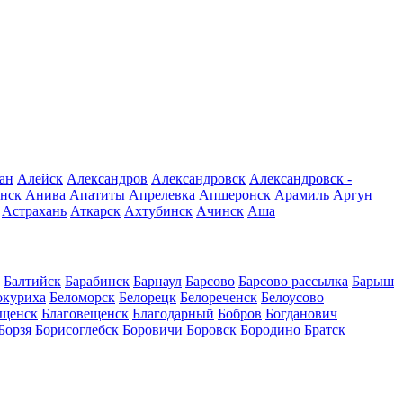
ан
Алейск
Александров
Александровск
Александровск -
нск
Анива
Апатиты
Апрелевка
Апшеронск
Арамиль
Аргун
Астрахань
Аткарск
Ахтубинск
Ачинск
Аша
Балтийск
Барабинск
Барнаул
Барсово
Барсово рассылка
Барыш
окуриха
Беломорск
Белорецк
Белореченск
Белоусово
ещенск
Благовещенск
Благодарный
Бобров
Богданович
Борзя
Борисоглебск
Боровичи
Боровск
Бородино
Братск