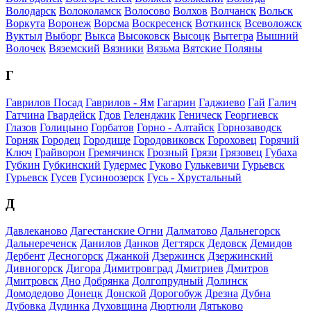
Володарск
Волоколамск
Волосово
Волхов
Волчанск
Вольск
Воркута
Воронеж
Ворсма
Воскресенск
Воткинск
Всеволожск
Вуктыл
Выборг
Выкса
Высоковск
Высоцк
Вытегра
Вышний
Волочек
Вяземский
Вязники
Вязьма
Вятские Поляны
Г
Гаврилов Посад
Гаврилов - Ям
Гагарин
Гаджиево
Гай
Галич
Гатчина
Гвардейск
Гдов
Геленджик
Геническ
Георгиевск
Глазов
Голицыно
Горбатов
Горно - Алтайск
Горнозаводск
Горняк
Городец
Городище
Городовиковск
Гороховец
Горячий
Ключ
Грайворон
Гремячинск
Грозный
Грязи
Грязовец
Губаха
Губкин
Губкинский
Гудермес
Гуково
Гулькевичи
Гурьевск
Гурьевск
Гусев
Гусиноозерск
Гусь - Хрустальный
Д
Давлеканово
Дагестанские Огни
Далматово
Дальнегорск
Дальнереченск
Данилов
Данков
Дегтярск
Дедовск
Демидов
Дербент
Десногорск
Джанкой
Дзержинск
Дзержинский
Дивногорск
Дигора
Димитровград
Дмитриев
Дмитров
Дмитровск
Дно
Добрянка
Долгопрудный
Долинск
Домодедово
Донецк
Донской
Дорогобуж
Дрезна
Дубна
Дубовка
Дудинка
Духовщина
Дюртюли
Дятьково