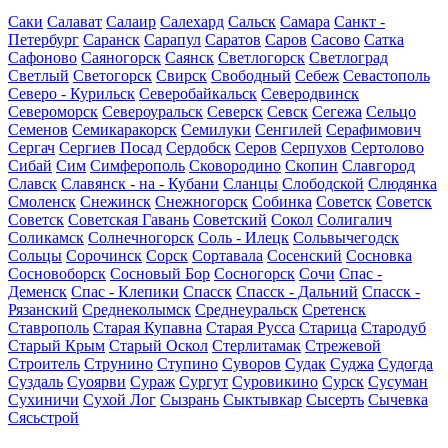
Саки
Салават
Салаир
Салехард
Сальск
Самара
Санкт -
Петербург
Саранск
Сарапул
Саратов
Саров
Сасово
Сатка
Сафоново
Саяногорск
Саянск
Светлогорск
Светлоград
Светлый
Светогорск
Свирск
Свободный
Себеж
Севастополь
Северо - Курильск
Северобайкальск
Северодвинск
Североморск
Североуральск
Северск
Севск
Сегежа
Сельцо
Семенов
Семикаракорск
Семилуки
Сенгилей
Серафимович
Сергач
Сергиев Посад
Сердобск
Серов
Серпухов
Сертолово
Сибай
Сим
Симферополь
Сковородино
Скопин
Славгород
Славск
Славянск - на - Кубани
Сланцы
Слободской
Слюдянка
Смоленск
Снежинск
Снежногорск
Собинка
Советск
Советск
Советск
Советская Гавань
Советский
Сокол
Солигалич
Соликамск
Солнечногорск
Соль - Илецк
Сольвычегодск
Сольцы
Сорочинск
Сорск
Сортавала
Сосенский
Сосновка
Сосновоборск
Сосновый Бор
Сосногорск
Сочи
Спас -
Деменск
Спас - Клепики
Спасск
Спасск - Дальний
Спасск -
Рязанский
Среднеколымск
Среднеуральск
Сретенск
Ставрополь
Старая Купавна
Старая Русса
Старица
Стародуб
Старый Крым
Старый Оскол
Стерлитамак
Стрежевой
Строитель
Струнино
Ступино
Суворов
Судак
Суджа
Судогда
Суздаль
Суоярви
Сураж
Сургут
Суровикино
Сурск
Сусуман
Сухиничи
Сухой Лог
Сызрань
Сыктывкар
Сысерть
Сычевка
Сясьстрой