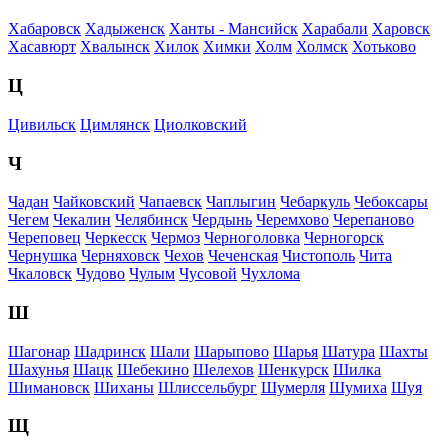
Хабаровск
Хадыженск
Ханты - Мансийск
Харабали
Харовск
Хасавюрт
Хвалынск
Хилок
Химки
Холм
Холмск
Хотьково
Ц
Цивильск
Цимлянск
Циолковский
Ч
Чадан
Чайковский
Чапаевск
Чаплыгин
Чебаркуль
Чебоксары
Чегем
Чекалин
Челябинск
Чердынь
Черемхово
Черепаново
Череповец
Черкесск
Чермоз
Черноголовка
Черногорск
Чернушка
Черняховск
Чехов
Чеченская
Чистополь
Чита
Чкаловск
Чудово
Чулым
Чусовой
Чухлома
Ш
Шагонар
Шадринск
Шали
Шарыпово
Шарья
Шатура
Шахты
Шахунья
Шацк
Шебекино
Шелехов
Шенкурск
Шилка
Шимановск
Шиханы
Шлиссельбург
Шумерля
Шумиха
Шуя
Щ