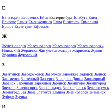
Е
Евпатория
Егорьевск
Ейск
Екатеринбург
Елабуга
Елец
Елизово
Ельня
Еманжелинск
Емва
Енисейск
Ермолино
Ершов
Ессентуки
Ефремов
Ж
Железноводск
Железногорск
Железногорск
Железногорск -
Илимский
Жердевка
Жигулевск
Жиздра
Жирновск
Жуков
Жуковка
Жуковский
З
Завитинск
Заводоуковск
Заволжск
Заволжье
Задонск
Заинск
Закаменск
Заозерный
Заозерск
Западная Двина
Заполярный
Зарайск
Заречный
Заречный
Заринск
Звенигово
Звенигород
Зверево
Зеленогорск
Зеленоградск
Зеленодольск
Зеленокумск
Зерноград
Зея
Зима
Златоуст
Злынка
Змеиногорск
Знаменск
Зубцов
Зуевка
И