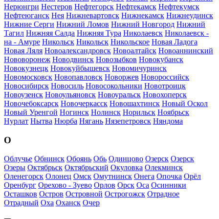
Нерюнгри
Нестеров
Нефтегорск
Нефтекамск
Нефтекумск
Нефтеюганск
Нея
Нижневартовск
Нижнекамск
Нижнеудинск
Нижние Серги
Нижний Ломов
Нижний Новгород
Нижний
Тагил
Нижняя Салда
Нижняя Тура
Николаевск
Николаевск -
на - Амуре
Никольск
Никольск
Никольское
Новая Ладога
Новая Ляля
Новоалександровск
Новоалтайск
Новоаннинский
Нововоронеж
Новодвинск
Новозыбков
Новокубанск
Новокузнецк
Новокуйбышевск
Новомичуринск
Новомосковск
Новопавловск
Новоржев
Новороссийск
Новосибирск
Новосиль
Новосокольники
Новотроицк
Новоузенск
Новоульяновск
Новоуральск
Новохоперск
Новочебоксарск
Новочеркасск
Новошахтинск
Новый Оскол
Новый Уренгой
Ногинск
Нолинск
Норильск
Ноябрьск
Нурлат
Нытва
Нюрба
Нягань
Нязепетровск
Няндома
О
Облучье
Обнинск
Обоянь
Обь
Одинцово
Озерск
Озерск
Озеры
Октябрьск
Октябрьский
Окуловка
Олекминск
Оленегорск
Олонец
Омск
Омутнинск
Онега
Опочка
Орёл
Оренбург
Орехово - Зуево
Орлов
Орск
Оса
Осинники
Осташков
Остров
Островной
Острогожск
Отрадное
Отрадный
Оха
Оханск
Очер