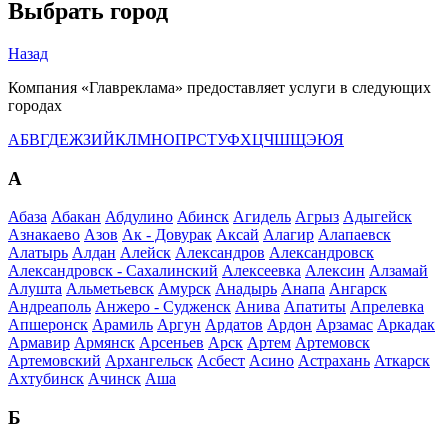
Выбрать город
Назад
Компания «Главреклама» предоставляет услуги в следующих
городах
А
Б
В
Г
Д
Е
Ж
З
И
Й
К
Л
М
Н
О
П
Р
С
Т
У
Ф
Х
Ц
Ч
Ш
Щ
Э
Ю
Я
А
Абаза
Абакан
Абдулино
Абинск
Агидель
Агрыз
Адыгейск
Азнакаево
Азов
Ак - Довурак
Аксай
Алагир
Алапаевск
Алатырь
Алдан
Алейск
Александров
Александровск
Александровск - Сахалинский
Алексеевка
Алексин
Алзамай
Алушта
Альметьевск
Амурск
Анадырь
Анапа
Ангарск
Андреаполь
Анжеро - Судженск
Анива
Апатиты
Апрелевка
Апшеронск
Арамиль
Аргун
Ардатов
Ардон
Арзамас
Аркадак
Армавир
Армянск
Арсеньев
Арск
Артем
Артемовск
Артемовский
Архангельск
Асбест
Асино
Астрахань
Аткарск
Ахтубинск
Ачинск
Аша
Б