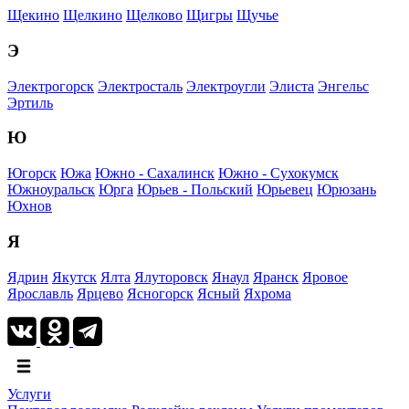
Щекино
Щелкино
Щелково
Щигры
Щучье
Э
Электрогорск
Электросталь
Электроугли
Элиста
Энгельс
Эртиль
Ю
Югорск
Южа
Южно - Сахалинск
Южно - Сухокумск
Южноуральск
Юрга
Юрьев - Польский
Юрьевец
Юрюзань
Юхнов
Я
Ядрин
Якутск
Ялта
Ялуторовск
Янаул
Яранск
Яровое
Ярославль
Ярцево
Ясногорск
Ясный
Яхрома
Услуги