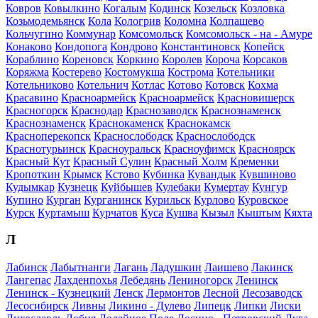
Ковров
Ковылкино
Когалым
Кодинск
Козельск
Козловка
Козьмодемьянск
Кола
Кологрив
Коломна
Колпашево
Кольчугино
Коммунар
Комсомольск
Комсомольск - на - Амуре
Конаково
Кондопога
Кондрово
Константиновск
Копейск
Кораблино
Кореновск
Коркино
Королев
Короча
Корсаков
Коряжма
Костерево
Костомукша
Кострома
Котельники
Котельниково
Котельнич
Котлас
Котово
Котовск
Кохма
Красавино
Красноармейск
Красноармейск
Красновишерск
Красногорск
Краснодар
Краснозаводск
Краснознаменск
Краснознаменск
Краснокаменск
Краснокамск
Красноперекопск
Краснослободск
Краснослободск
Краснотурьинск
Красноуральск
Красноуфимск
Красноярск
Красный Кут
Красный Сулин
Красный Холм
Кременки
Кропоткин
Крымск
Кстово
Кубинка
Кувандык
Кувшиново
Кудымкар
Кузнецк
Куйбышев
Кулебаки
Кумертау
Кунгур
Купино
Курган
Курганинск
Курильск
Курлово
Куровское
Курск
Куртамыш
Курчатов
Куса
Кушва
Кызыл
Кыштым
Кяхта
Л
Лабинск
Лабытнанги
Лагань
Ладушкин
Лаишево
Лакинск
Лангепас
Лахденпохья
Лебедянь
Лениногорск
Ленинск
Ленинск - Кузнецкий
Ленск
Лермонтов
Лесной
Лесозаводск
Лесосибирск
Ливны
Ликино - Дулево
Липецк
Липки
Лиски