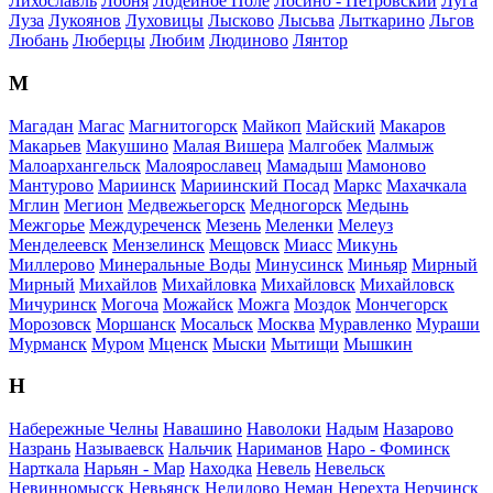
Лихославль
Лобня
Лодейное Поле
Лосино - Петровский
Луга
Луза
Лукоянов
Луховицы
Лысково
Лысьва
Лыткарино
Льгов
Любань
Люберцы
Любим
Людиново
Лянтор
М
Магадан
Магас
Магнитогорск
Майкоп
Майский
Макаров
Макарьев
Макушино
Малая Вишера
Малгобек
Малмыж
Малоархангельск
Малоярославец
Мамадыш
Мамоново
Мантурово
Мариинск
Мариинский Посад
Маркс
Махачкала
Мглин
Мегион
Медвежьегорск
Медногорск
Медынь
Межгорье
Междуреченск
Мезень
Меленки
Мелеуз
Менделеевск
Мензелинск
Мещовск
Миасс
Микунь
Миллерово
Минеральные Воды
Минусинск
Миньяр
Мирный
Мирный
Михайлов
Михайловка
Михайловск
Михайловск
Мичуринск
Могоча
Можайск
Можга
Моздок
Мончегорск
Морозовск
Моршанск
Мосальск
Москва
Муравленко
Мураши
Мурманск
Муром
Мценск
Мыски
Мытищи
Мышкин
Н
Набережные Челны
Навашино
Наволоки
Надым
Назарово
Назрань
Называевск
Нальчик
Нариманов
Наро - Фоминск
Нарткала
Нарьян - Мар
Находка
Невель
Невельск
Невинномысск
Невьянск
Нелидово
Неман
Нерехта
Нерчинск