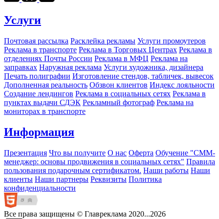
Услуги
Почтовая рассылка
Расклейка рекламы
Услуги промоутеров
Реклама в транспорте
Реклама в Торговых Центрах
Реклама в
отделениях Почты России
Реклама в МФЦ
Реклама на
заправках
Наружная реклама
Услуги художника, дизайнера
Печать полиграфии
Изготовление стендов, табличек, вывесок
Дополненная реальность
Обзвон клиентов
Индекс лояльности
Создание лендингов
Реклама в социальных сетях
Реклама в
пунктах выдачи СДЭК
Рекламный фотограф
Реклама на
мониторах в транспорте
Информация
Презентация
Что вы получите
О нас
Оферта
Обучение "СМM-
менеджер: основы продвижения в социальных сетях"
Правила
пользования подарочным сертификатом.
Наши работы
Наши
клиенты
Наши партнеры
Реквизиты
Политика
конфиденциальности
Все права защищены © Главреклама 2020...2026