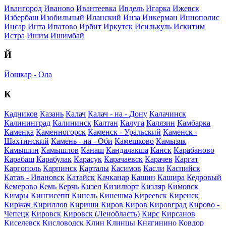
Ивангород
Иваново
Ивантеевка
Ивдель
Игарка
Ижевск
Избербаш
Изобильный
Иланский
Инза
Инкерман
Иннополис
Инсар
Инта
Ипатово
Ирбит
Иркутск
Исилькуль
Искитим
Истра
Ишим
Ишимбай
Й
Йошкар - Ола
К
Кадников
Казань
Калач
Калач - на - Дону
Калачинск
Калининград
Калининск
Калтан
Калуга
Калязин
Камбарка
Каменка
Каменногорск
Каменск - Уральский
Каменск -
Шахтинский
Камень - на - Оби
Камешково
Камызяк
Камышин
Камышлов
Канаш
Кандалакша
Канск
Карабаново
Карабаш
Карабулак
Карасук
Карачаевск
Карачев
Каргат
Каргополь
Карпинск
Карталы
Касимов
Касли
Каспийск
Катав - Ивановск
Катайск
Качканар
Кашин
Кашира
Кедровый
Кемерово
Кемь
Керчь
Кизел
Кизилюрт
Кизляр
Кимовск
Кимры
Кингисепп
Кинель
Кинешма
Киреевск
Киренск
Киржач
Кириллов
Кириши
Киров
Киров
Кировград
Кирово -
Чепецк
Кировск
Кировск (Ленобласть)
Кирс
Кирсанов
Киселевск
Кисловодск
Клин
Клинцы
Княгинино
Ковдор