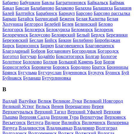
Бабаево
Бабушкин
Бавлы
Багратионовск
Байкальск
Баймак
Бакал
Баксан
Балабаново
Балаково
Балахна
Балашиха
Балашов
Балей
Балтийск
Барабинск
Барнаул
Барсово
Барсово рассылка
Барыш
Батайск
Бахчисарай
Бежецк
Белая Калитва
Белая
Холуница
Белгород
Белебей
Белев
Белинский
Белово
Белогорск
Белозерск
Белокуриха
Беломорск
Белорецк
Белореченск
Белоусово
Белоярский
Белый
Бердск
Березники
Березовский
Беслан
Бийск
Бикин
Билибино
Биробиджан
Бирск
Бирюсинск
Бирюч
Благовещенск
Благовещенск
Благодарный
Бобров
Богданович
Богородицк
Богородск
Боготол
Богучар
Бодайбо
Бокситогорск
Болгар
Бологое
Болотное
Болохово
Болхов
Большой Камень
Бор
Борзя
Борисоглебск
Боровичи
Боровск
Бородино
Братск
Бронницы
Брянск
Бугульма
Бугуруслан
Буденновск
Бузулук
Буинск
Буй
Буйнакск
Буланаш
Бутурлиновка
В
Валдай
Валуйки
Велиж
Великие Луки
Великий Новгород
Великий Устюг
Вельск
Венев
Верещагино
Верея
Верхнеуральск
Верхний Тагил
Верхний Уфалей
Верхняя
Пышма
Верхняя Салда
Верхняя Тура
Верхотурье
Верхоянск
Весьегонск
Ветлуга
Видное
Вилюйск
Вилючинск
Вихоревка
Вичуга
Владивосток
Владикавказ
Владимир
Волгоград
Волгодонск
Волгореченск
Волжск
Волжский
Вологда