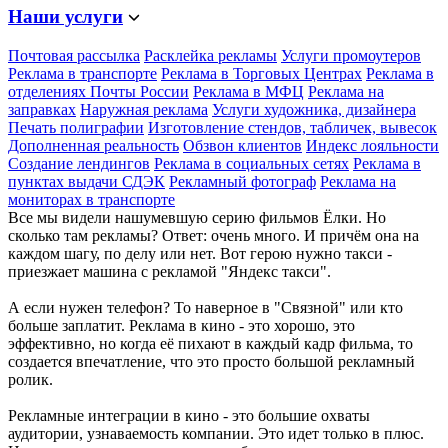
Наши услуги
Почтовая рассылка
Расклейка рекламы
Услуги промоутеров
Реклама в транспорте
Реклама в Торговых Центрах
Реклама в
отделениях Почты России
Реклама в МФЦ
Реклама на
заправках
Наружная реклама
Услуги художника, дизайнера
Печать полиграфии
Изготовление стендов, табличек, вывесок
Дополненная реальность
Обзвон клиентов
Индекс лояльности
Создание лендингов
Реклама в социальных сетях
Реклама в
пунктах выдачи СДЭК
Рекламный фотограф
Реклама на
мониторах в транспорте
Все мы видели нашумевшую серию фильмов Ёлки. Но
сколько там рекламы? Ответ: очень много. И причём она на
каждом шагу, по делу или нет. Вот герою нужно такси -
приезжает машина с рекламой "Яндекс такси".
А если нужен телефон? То наверное в "Связной" или кто
больше заплатит. Реклама в кино - это хорошо, это
эффективно, но когда её пихают в каждый кадр фильма, то
создается впечатление, что это просто большой рекламный
ролик.
Рекламные интеграции в кино - это большие охваты
аудитории, узнаваемость компании. Это идет только в плюс.