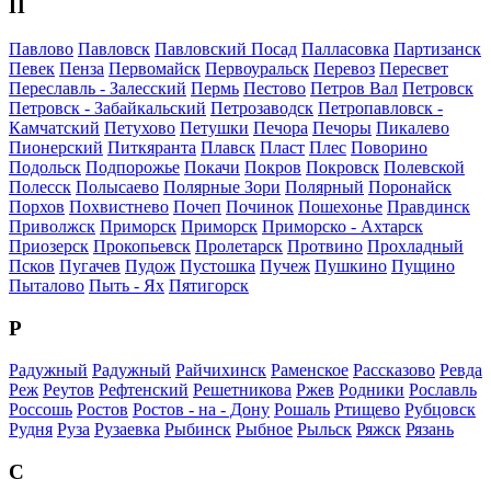
П
Павлово
Павловск
Павловский Посад
Палласовка
Партизанск
Певек
Пенза
Первомайск
Первоуральск
Перевоз
Пересвет
Переславль - Залесский
Пермь
Пестово
Петров Вал
Петровск
Петровск - Забайкальский
Петрозаводск
Петропавловск -
Камчатский
Петухово
Петушки
Печора
Печоры
Пикалево
Пионерский
Питкяранта
Плавск
Пласт
Плес
Поворино
Подольск
Подпорожье
Покачи
Покров
Покровск
Полевской
Полесск
Полысаево
Полярные Зори
Полярный
Поронайск
Порхов
Похвистнево
Почеп
Починок
Пошехонье
Правдинск
Приволжск
Приморск
Приморск
Приморско - Ахтарск
Приозерск
Прокопьевск
Пролетарск
Протвино
Прохладный
Псков
Пугачев
Пудож
Пустошка
Пучеж
Пушкино
Пущино
Пыталово
Пыть - Ях
Пятигорск
Р
Радужный
Радужный
Райчихинск
Раменское
Рассказово
Ревда
Реж
Реутов
Рефтенский
Решетникова
Ржев
Родники
Рославль
Россошь
Ростов
Ростов - на - Дону
Рошаль
Ртищево
Рубцовск
Рудня
Руза
Рузаевка
Рыбинск
Рыбное
Рыльск
Ряжск
Рязань
С