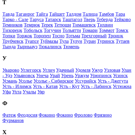
Т
Тавда
Таганрог
Тайга
Тайшет
Талдом
Талица
Тамбов
Тара
Тарко - Сале
Таруса
Татарск
Таштагол
Тверь
Теберда
Тейково
Темников
Темрюк
Терек
Тетюши
Тимашевск
Тихвин
Тихорецк
Тобольск
Тогучин
Тольятти
Томари
Томмот
Томск
Топки
Торжок
Торопец
Тосно
Тотьма
Трехгорный
Троицк
Трубчевск
Туапсе
Туймазы
Тула
Тулун
Туран
Туринск
Тутаев
Тында
Тырныауз
Тюкалинск
Тюмень
У
Уварово
Углегорск
Углич
Удачный
Удомля
Ужур
Узловая
Улан
- Удэ
Ульяновск
Унеча
Урай
Урень
Уржум
Урюпинск
Усинск
Усмань
Усолье
Усолье - Сибирское
Уссурийск
Усть - Джегута
Усть - Илимск
Усть - Катав
Усть - Кут
Усть - Лабинск
Устюжна
Уфа
Ухта
Учалы
Уяр
Ф
Фатеж
Феодосия
Фокино
Фокино
Фролово
Фрязино
Фурманов
Х