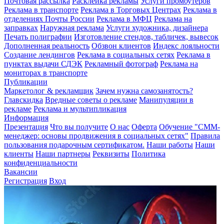
Почтовая рассылка
Расклейка рекламы
Услуги промоутеров
Реклама в транспорте
Реклама в Торговых Центрах
Реклама в
отделениях Почты России
Реклама в МФЦ
Реклама на
заправках
Наружная реклама
Услуги художника, дизайнера
Печать полиграфии
Изготовление стендов, табличек, вывесок
Дополненная реальность
Обзвон клиентов
Индекс лояльности
Создание лендингов
Реклама в социальных сетях
Реклама в
пунктах выдачи СДЭК
Рекламный фотограф
Реклама на
мониторах в транспорте
Публикации
Маркетолог & рекламщик
Зачем нужна самозанятость?
Главскидка
Вредные советы о рекламе
Манипуляции в
рекламе
Реклама и мультипликация
Информация
Презентация
Что вы получите
О нас
Оферта
Обучение "СМM-
менеджер: основы продвижения в социальных сетях"
Правила
пользования подарочным сертификатом.
Наши работы
Наши
клиенты
Наши партнеры
Реквизиты
Политика
конфиденциальности
Вакансии
Регистрация
Вход