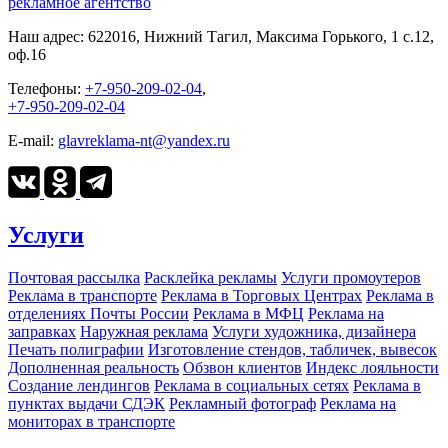
рекламное агентство
Наш адрес:
622016, Нижний Тагил, Максима Горького, 1 c.12,
оф.16
Телефоны:
+7-950-209-02-04
,
+7-950-209-02-04
E-mail:
glavreklama-nt@yandex.ru
Услуги
Почтовая рассылка
Расклейка рекламы
Услуги промоутеров
Реклама в транспорте
Реклама в Торговых Центрах
Реклама в
отделениях Почты России
Реклама в МФЦ
Реклама на
заправках
Наружная реклама
Услуги художника, дизайнера
Печать полиграфии
Изготовление стендов, табличек, вывесок
Дополненная реальность
Обзвон клиентов
Индекс лояльности
Создание лендингов
Реклама в социальных сетях
Реклама в
пунктах выдачи СДЭК
Рекламный фотограф
Реклама на
мониторах в транспорте