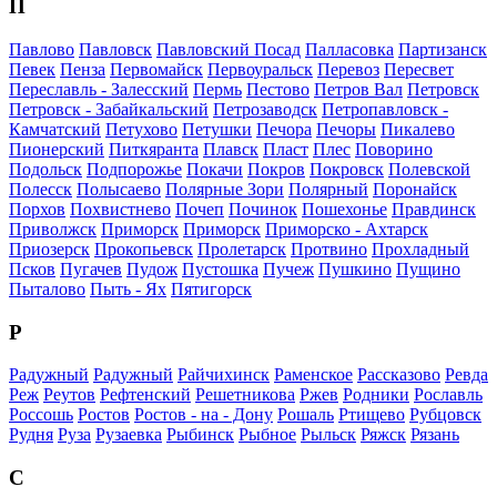
П
Павлово
Павловск
Павловский Посад
Палласовка
Партизанск
Певек
Пенза
Первомайск
Первоуральск
Перевоз
Пересвет
Переславль - Залесский
Пермь
Пестово
Петров Вал
Петровск
Петровск - Забайкальский
Петрозаводск
Петропавловск -
Камчатский
Петухово
Петушки
Печора
Печоры
Пикалево
Пионерский
Питкяранта
Плавск
Пласт
Плес
Поворино
Подольск
Подпорожье
Покачи
Покров
Покровск
Полевской
Полесск
Полысаево
Полярные Зори
Полярный
Поронайск
Порхов
Похвистнево
Почеп
Починок
Пошехонье
Правдинск
Приволжск
Приморск
Приморск
Приморско - Ахтарск
Приозерск
Прокопьевск
Пролетарск
Протвино
Прохладный
Псков
Пугачев
Пудож
Пустошка
Пучеж
Пушкино
Пущино
Пыталово
Пыть - Ях
Пятигорск
Р
Радужный
Радужный
Райчихинск
Раменское
Рассказово
Ревда
Реж
Реутов
Рефтенский
Решетникова
Ржев
Родники
Рославль
Россошь
Ростов
Ростов - на - Дону
Рошаль
Ртищево
Рубцовск
Рудня
Руза
Рузаевка
Рыбинск
Рыбное
Рыльск
Ряжск
Рязань
С