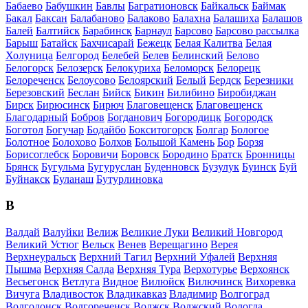
Бабаево
Бабушкин
Бавлы
Багратионовск
Байкальск
Баймак
Бакал
Баксан
Балабаново
Балаково
Балахна
Балашиха
Балашов
Балей
Балтийск
Барабинск
Барнаул
Барсово
Барсово рассылка
Барыш
Батайск
Бахчисарай
Бежецк
Белая Калитва
Белая
Холуница
Белгород
Белебей
Белев
Белинский
Белово
Белогорск
Белозерск
Белокуриха
Беломорск
Белорецк
Белореченск
Белоусово
Белоярский
Белый
Бердск
Березники
Березовский
Беслан
Бийск
Бикин
Билибино
Биробиджан
Бирск
Бирюсинск
Бирюч
Благовещенск
Благовещенск
Благодарный
Бобров
Богданович
Богородицк
Богородск
Боготол
Богучар
Бодайбо
Бокситогорск
Болгар
Бологое
Болотное
Болохово
Болхов
Большой Камень
Бор
Борзя
Борисоглебск
Боровичи
Боровск
Бородино
Братск
Бронницы
Брянск
Бугульма
Бугуруслан
Буденновск
Бузулук
Буинск
Буй
Буйнакск
Буланаш
Бутурлиновка
В
Валдай
Валуйки
Велиж
Великие Луки
Великий Новгород
Великий Устюг
Вельск
Венев
Верещагино
Верея
Верхнеуральск
Верхний Тагил
Верхний Уфалей
Верхняя
Пышма
Верхняя Салда
Верхняя Тура
Верхотурье
Верхоянск
Весьегонск
Ветлуга
Видное
Вилюйск
Вилючинск
Вихоревка
Вичуга
Владивосток
Владикавказ
Владимир
Волгоград
Волгодонск
Волгореченск
Волжск
Волжский
Вологда