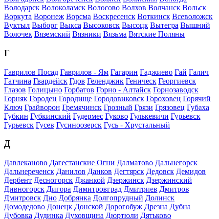
Володарск
Волоколамск
Волосово
Волхов
Волчанск
Вольск
Воркута
Воронеж
Ворсма
Воскресенск
Воткинск
Всеволожск
Вуктыл
Выборг
Выкса
Высоковск
Высоцк
Вытегра
Вышний
Волочек
Вяземский
Вязники
Вязьма
Вятские Поляны
Г
Гаврилов Посад
Гаврилов - Ям
Гагарин
Гаджиево
Гай
Галич
Гатчина
Гвардейск
Гдов
Геленджик
Геническ
Георгиевск
Глазов
Голицыно
Горбатов
Горно - Алтайск
Горнозаводск
Горняк
Городец
Городище
Городовиковск
Гороховец
Горячий
Ключ
Грайворон
Гремячинск
Грозный
Грязи
Грязовец
Губаха
Губкин
Губкинский
Гудермес
Гуково
Гулькевичи
Гурьевск
Гурьевск
Гусев
Гусиноозерск
Гусь - Хрустальный
Д
Давлеканово
Дагестанские Огни
Далматово
Дальнегорск
Дальнереченск
Данилов
Данков
Дегтярск
Дедовск
Демидов
Дербент
Десногорск
Джанкой
Дзержинск
Дзержинский
Дивногорск
Дигора
Димитровград
Дмитриев
Дмитров
Дмитровск
Дно
Добрянка
Долгопрудный
Долинск
Домодедово
Донецк
Донской
Дорогобуж
Дрезна
Дубна
Дубовка
Дудинка
Духовщина
Дюртюли
Дятьково