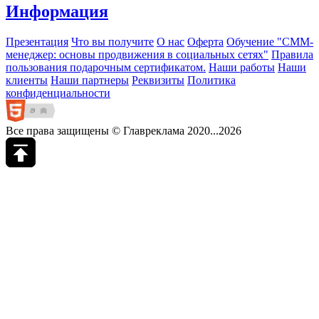
Информация
Презентация
Что вы получите
О нас
Оферта
Обучение "СМM-
менеджер: основы продвижения в социальных сетях"
Правила
пользования подарочным сертификатом.
Наши работы
Наши
клиенты
Наши партнеры
Реквизиты
Политика
конфиденциальности
Все права защищены © Главреклама 2020...2026