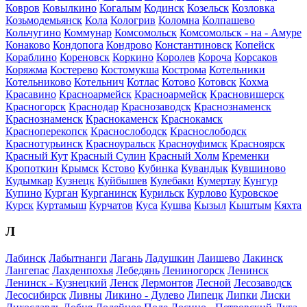
Ковров
Ковылкино
Когалым
Кодинск
Козельск
Козловка
Козьмодемьянск
Кола
Кологрив
Коломна
Колпашево
Кольчугино
Коммунар
Комсомольск
Комсомольск - на - Амуре
Конаково
Кондопога
Кондрово
Константиновск
Копейск
Кораблино
Кореновск
Коркино
Королев
Короча
Корсаков
Коряжма
Костерево
Костомукша
Кострома
Котельники
Котельниково
Котельнич
Котлас
Котово
Котовск
Кохма
Красавино
Красноармейск
Красноармейск
Красновишерск
Красногорск
Краснодар
Краснозаводск
Краснознаменск
Краснознаменск
Краснокаменск
Краснокамск
Красноперекопск
Краснослободск
Краснослободск
Краснотурьинск
Красноуральск
Красноуфимск
Красноярск
Красный Кут
Красный Сулин
Красный Холм
Кременки
Кропоткин
Крымск
Кстово
Кубинка
Кувандык
Кувшиново
Кудымкар
Кузнецк
Куйбышев
Кулебаки
Кумертау
Кунгур
Купино
Курган
Курганинск
Курильск
Курлово
Куровское
Курск
Куртамыш
Курчатов
Куса
Кушва
Кызыл
Кыштым
Кяхта
Л
Лабинск
Лабытнанги
Лагань
Ладушкин
Лаишево
Лакинск
Лангепас
Лахденпохья
Лебедянь
Лениногорск
Ленинск
Ленинск - Кузнецкий
Ленск
Лермонтов
Лесной
Лесозаводск
Лесосибирск
Ливны
Ликино - Дулево
Липецк
Липки
Лиски