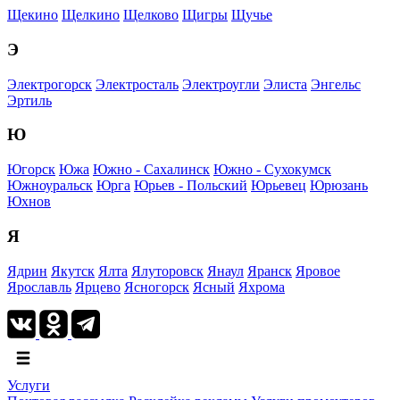
Щекино
Щелкино
Щелково
Щигры
Щучье
Э
Электрогорск
Электросталь
Электроугли
Элиста
Энгельс
Эртиль
Ю
Югорск
Южа
Южно - Сахалинск
Южно - Сухокумск
Южноуральск
Юрга
Юрьев - Польский
Юрьевец
Юрюзань
Юхнов
Я
Ядрин
Якутск
Ялта
Ялуторовск
Янаул
Яранск
Яровое
Ярославль
Ярцево
Ясногорск
Ясный
Яхрома
Услуги