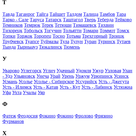
Т
Тавда
Таганрог
Тайга
Тайшет
Талдом
Талица
Тамбов
Тара
Тарко - Сале
Таруса
Татарск
Таштагол
Тверь
Теберда
Тейково
Темников
Темрюк
Терек
Тетюши
Тимашевск
Тихвин
Тихорецк
Тобольск
Тогучин
Тольятти
Томари
Томмот
Томск
Топки
Торжок
Торопец
Тосно
Тотьма
Трехгорный
Троицк
Трубчевск
Туапсе
Туймазы
Тула
Тулун
Туран
Туринск
Тутаев
Тында
Тырныауз
Тюкалинск
Тюмень
У
Уварово
Углегорск
Углич
Удачный
Удомля
Ужур
Узловая
Улан
- Удэ
Ульяновск
Унеча
Урай
Урень
Уржум
Урюпинск
Усинск
Усмань
Усолье
Усолье - Сибирское
Уссурийск
Усть - Джегута
Усть - Илимск
Усть - Катав
Усть - Кут
Усть - Лабинск
Устюжна
Уфа
Ухта
Учалы
Уяр
Ф
Фатеж
Феодосия
Фокино
Фокино
Фролово
Фрязино
Фурманов
Х