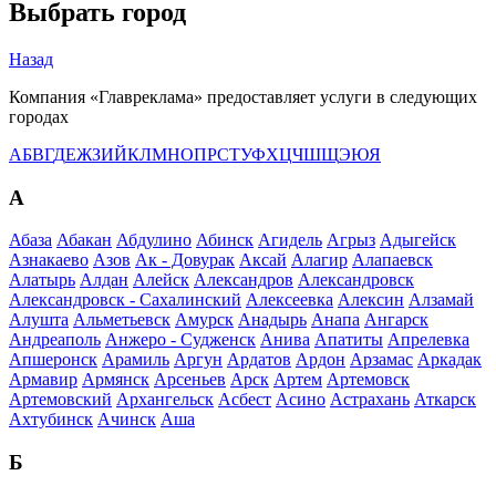
Выбрать город
Назад
Компания «Главреклама» предоставляет услуги в следующих
городах
А
Б
В
Г
Д
Е
Ж
З
И
Й
К
Л
М
Н
О
П
Р
С
Т
У
Ф
Х
Ц
Ч
Ш
Щ
Э
Ю
Я
А
Абаза
Абакан
Абдулино
Абинск
Агидель
Агрыз
Адыгейск
Азнакаево
Азов
Ак - Довурак
Аксай
Алагир
Алапаевск
Алатырь
Алдан
Алейск
Александров
Александровск
Александровск - Сахалинский
Алексеевка
Алексин
Алзамай
Алушта
Альметьевск
Амурск
Анадырь
Анапа
Ангарск
Андреаполь
Анжеро - Судженск
Анива
Апатиты
Апрелевка
Апшеронск
Арамиль
Аргун
Ардатов
Ардон
Арзамас
Аркадак
Армавир
Армянск
Арсеньев
Арск
Артем
Артемовск
Артемовский
Архангельск
Асбест
Асино
Астрахань
Аткарск
Ахтубинск
Ачинск
Аша
Б