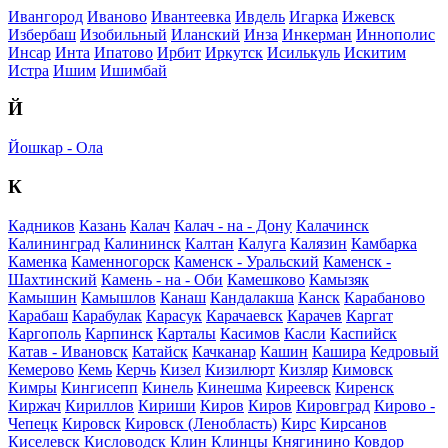
Ивангород
Иваново
Ивантеевка
Ивдель
Игарка
Ижевск
Избербаш
Изобильный
Иланский
Инза
Инкерман
Иннополис
Инсар
Инта
Ипатово
Ирбит
Иркутск
Исилькуль
Искитим
Истра
Ишим
Ишимбай
Й
Йошкар - Ола
К
Кадников
Казань
Калач
Калач - на - Дону
Калачинск
Калининград
Калининск
Калтан
Калуга
Калязин
Камбарка
Каменка
Каменногорск
Каменск - Уральский
Каменск -
Шахтинский
Камень - на - Оби
Камешково
Камызяк
Камышин
Камышлов
Канаш
Кандалакша
Канск
Карабаново
Карабаш
Карабулак
Карасук
Карачаевск
Карачев
Каргат
Каргополь
Карпинск
Карталы
Касимов
Касли
Каспийск
Катав - Ивановск
Катайск
Качканар
Кашин
Кашира
Кедровый
Кемерово
Кемь
Керчь
Кизел
Кизилюрт
Кизляр
Кимовск
Кимры
Кингисепп
Кинель
Кинешма
Киреевск
Киренск
Киржач
Кириллов
Кириши
Киров
Киров
Кировград
Кирово -
Чепецк
Кировск
Кировск (Ленобласть)
Кирс
Кирсанов
Киселевск
Кисловодск
Клин
Клинцы
Княгинино
Ковдор