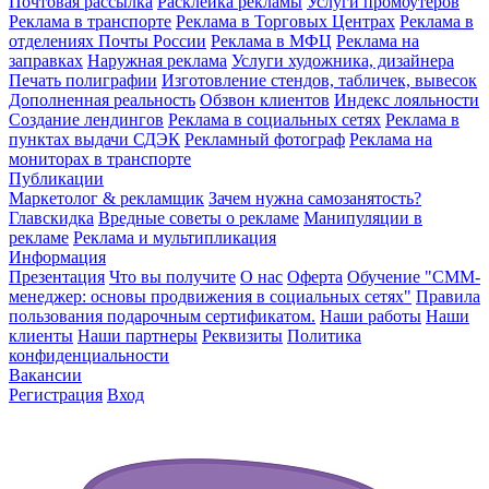
Почтовая рассылка
Расклейка рекламы
Услуги промоутеров
Реклама в транспорте
Реклама в Торговых Центрах
Реклама в
отделениях Почты России
Реклама в МФЦ
Реклама на
заправках
Наружная реклама
Услуги художника, дизайнера
Печать полиграфии
Изготовление стендов, табличек, вывесок
Дополненная реальность
Обзвон клиентов
Индекс лояльности
Создание лендингов
Реклама в социальных сетях
Реклама в
пунктах выдачи СДЭК
Рекламный фотограф
Реклама на
мониторах в транспорте
Публикации
Маркетолог & рекламщик
Зачем нужна самозанятость?
Главскидка
Вредные советы о рекламе
Манипуляции в
рекламе
Реклама и мультипликация
Информация
Презентация
Что вы получите
О нас
Оферта
Обучение "СМM-
менеджер: основы продвижения в социальных сетях"
Правила
пользования подарочным сертификатом.
Наши работы
Наши
клиенты
Наши партнеры
Реквизиты
Политика
конфиденциальности
Вакансии
Регистрация
Вход