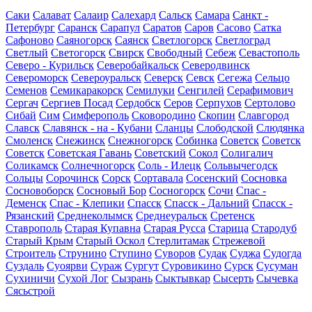
Саки
Салават
Салаир
Салехард
Сальск
Самара
Санкт -
Петербург
Саранск
Сарапул
Саратов
Саров
Сасово
Сатка
Сафоново
Саяногорск
Саянск
Светлогорск
Светлоград
Светлый
Светогорск
Свирск
Свободный
Себеж
Севастополь
Северо - Курильск
Северобайкальск
Северодвинск
Североморск
Североуральск
Северск
Севск
Сегежа
Сельцо
Семенов
Семикаракорск
Семилуки
Сенгилей
Серафимович
Сергач
Сергиев Посад
Сердобск
Серов
Серпухов
Сертолово
Сибай
Сим
Симферополь
Сковородино
Скопин
Славгород
Славск
Славянск - на - Кубани
Сланцы
Слободской
Слюдянка
Смоленск
Снежинск
Снежногорск
Собинка
Советск
Советск
Советск
Советская Гавань
Советский
Сокол
Солигалич
Соликамск
Солнечногорск
Соль - Илецк
Сольвычегодск
Сольцы
Сорочинск
Сорск
Сортавала
Сосенский
Сосновка
Сосновоборск
Сосновый Бор
Сосногорск
Сочи
Спас -
Деменск
Спас - Клепики
Спасск
Спасск - Дальний
Спасск -
Рязанский
Среднеколымск
Среднеуральск
Сретенск
Ставрополь
Старая Купавна
Старая Русса
Старица
Стародуб
Старый Крым
Старый Оскол
Стерлитамак
Стрежевой
Строитель
Струнино
Ступино
Суворов
Судак
Суджа
Судогда
Суздаль
Суоярви
Сураж
Сургут
Суровикино
Сурск
Сусуман
Сухиничи
Сухой Лог
Сызрань
Сыктывкар
Сысерть
Сычевка
Сясьстрой