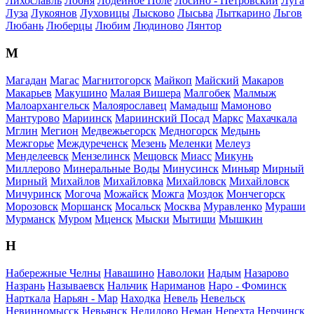
Лихославль
Лобня
Лодейное Поле
Лосино - Петровский
Луга
Луза
Лукоянов
Луховицы
Лысково
Лысьва
Лыткарино
Льгов
Любань
Люберцы
Любим
Людиново
Лянтор
М
Магадан
Магас
Магнитогорск
Майкоп
Майский
Макаров
Макарьев
Макушино
Малая Вишера
Малгобек
Малмыж
Малоархангельск
Малоярославец
Мамадыш
Мамоново
Мантурово
Мариинск
Мариинский Посад
Маркс
Махачкала
Мглин
Мегион
Медвежьегорск
Медногорск
Медынь
Межгорье
Междуреченск
Мезень
Меленки
Мелеуз
Менделеевск
Мензелинск
Мещовск
Миасс
Микунь
Миллерово
Минеральные Воды
Минусинск
Миньяр
Мирный
Мирный
Михайлов
Михайловка
Михайловск
Михайловск
Мичуринск
Могоча
Можайск
Можга
Моздок
Мончегорск
Морозовск
Моршанск
Мосальск
Москва
Муравленко
Мураши
Мурманск
Муром
Мценск
Мыски
Мытищи
Мышкин
Н
Набережные Челны
Навашино
Наволоки
Надым
Назарово
Назрань
Называевск
Нальчик
Нариманов
Наро - Фоминск
Нарткала
Нарьян - Мар
Находка
Невель
Невельск
Невинномысск
Невьянск
Нелидово
Неман
Нерехта
Нерчинск