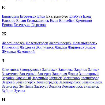
Е
Евпатория
Егорьевск
Ейск
Екатеринбург
Елабуга
Елец
Елизово
Ельня
Еманжелинск
Емва
Енисейск
Ермолино
Ершов
Ессентуки
Ефремов
Ж
Железноводск
Железногорск
Железногорск
Железногорск -
Илимский
Жердевка
Жигулевск
Жиздра
Жирновск
Жуков
Жуковка
Жуковский
З
Завитинск
Заводоуковск
Заволжск
Заволжье
Задонск
Заинск
Закаменск
Заозерный
Заозерск
Западная Двина
Заполярный
Зарайск
Заречный
Заречный
Заринск
Звенигово
Звенигород
Зверево
Зеленогорск
Зеленоградск
Зеленодольск
Зеленокумск
Зерноград
Зея
Зима
Златоуст
Злынка
Змеиногорск
Знаменск
Зубцов
Зуевка
И