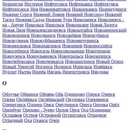
Нерюнгри
Нестеров
Нефтегорск
Нефтекамск
Нефтекумск
Нефтеюганск
Нея
Нижневартовск
Нижнекамск
Нижнеудинск
Нижние Серги
Нижний Ломов
Нижний Новгород
Нижний
Тагил
Нижняя Салда
Нижняя Тура
Николаевск
Николаевск -
на - Амуре
Никольск
Никольск
Никольское
Новая Ладога
Новая Ляля
Новоалександровск
Новоалтайск
Новоаннинский
Нововоронеж
Новодвинск
Новозыбков
Новокубанск
Новокузнецк
Новокуйбышевск
Новомичуринск
Новомосковск
Новопавловск
Новоржев
Новороссийск
Новосибирск
Новосиль
Новосокольники
Новотроицк
Новоузенск
Новоульяновск
Новоуральск
Новохоперск
Новочебоксарск
Новочеркасск
Новошахтинск
Новый Оскол
Новый Уренгой
Ногинск
Нолинск
Норильск
Ноябрьск
Нурлат
Нытва
Нюрба
Нягань
Нязепетровск
Няндома
О
Облучье
Обнинск
Обоянь
Обь
Одинцово
Озерск
Озерск
Озеры
Октябрьск
Октябрьский
Окуловка
Олекминск
Оленегорск
Олонец
Омск
Омутнинск
Онега
Опочка
Орёл
Оренбург
Орехово - Зуево
Орлов
Орск
Оса
Осинники
Осташков
Остров
Островной
Острогожск
Отрадное
Отрадный
Оха
Оханск
Очер