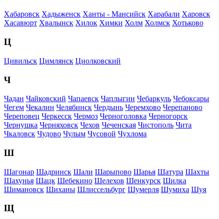
Хабаровск
Хадыженск
Ханты - Мансийск
Харабали
Харовск
Хасавюрт
Хвалынск
Хилок
Химки
Холм
Холмск
Хотьково
Ц
Цивильск
Цимлянск
Циолковский
Ч
Чадан
Чайковский
Чапаевск
Чаплыгин
Чебаркуль
Чебоксары
Чегем
Чекалин
Челябинск
Чердынь
Черемхово
Черепаново
Череповец
Черкесск
Чермоз
Черноголовка
Черногорск
Чернушка
Черняховск
Чехов
Чеченская
Чистополь
Чита
Чкаловск
Чудово
Чулым
Чусовой
Чухлома
Ш
Шагонар
Шадринск
Шали
Шарыпово
Шарья
Шатура
Шахты
Шахунья
Шацк
Шебекино
Шелехов
Шенкурск
Шилка
Шимановск
Шиханы
Шлиссельбург
Шумерля
Шумиха
Шуя
Щ