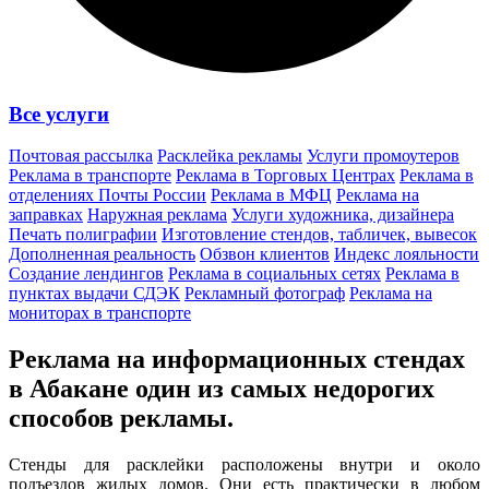
Все услуги
Почтовая рассылка
Расклейка рекламы
Услуги промоутеров
Реклама в транспорте
Реклама в Торговых Центрах
Реклама в
отделениях Почты России
Реклама в МФЦ
Реклама на
заправках
Наружная реклама
Услуги художника, дизайнера
Печать полиграфии
Изготовление стендов, табличек, вывесок
Дополненная реальность
Обзвон клиентов
Индекс лояльности
Создание лендингов
Реклама в социальных сетях
Реклама в
пунктах выдачи СДЭК
Рекламный фотограф
Реклама на
мониторах в транспорте
Реклама на информационных стендах
в Абакане один из
самых недорогих
способов
рекламы.
Стенды для расклейки расположены внутри и около
подъездов жилых домов. Они есть практически в любом