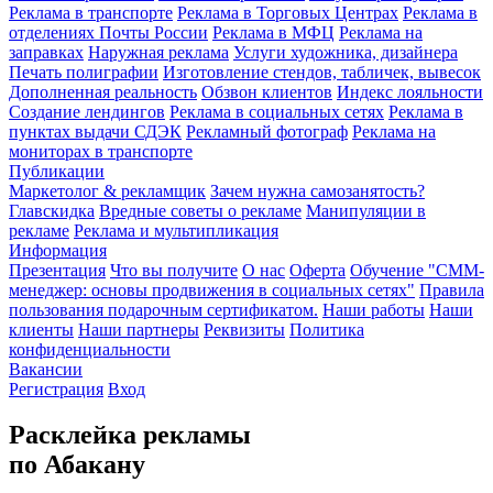
Реклама в транспорте
Реклама в Торговых Центрах
Реклама в
отделениях Почты России
Реклама в МФЦ
Реклама на
заправках
Наружная реклама
Услуги художника, дизайнера
Печать полиграфии
Изготовление стендов, табличек, вывесок
Дополненная реальность
Обзвон клиентов
Индекс лояльности
Создание лендингов
Реклама в социальных сетях
Реклама в
пунктах выдачи СДЭК
Рекламный фотограф
Реклама на
мониторах в транспорте
Публикации
Маркетолог & рекламщик
Зачем нужна самозанятость?
Главскидка
Вредные советы о рекламе
Манипуляции в
рекламе
Реклама и мультипликация
Информация
Презентация
Что вы получите
О нас
Оферта
Обучение "СМM-
менеджер: основы продвижения в социальных сетях"
Правила
пользования подарочным сертификатом.
Наши работы
Наши
клиенты
Наши партнеры
Реквизиты
Политика
конфиденциальности
Вакансии
Регистрация
Вход
Расклейка рекламы
по Абакану