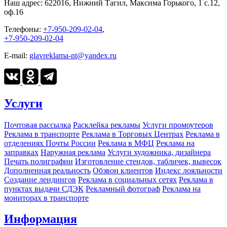
Наш адрес:
622016, Нижний Тагил, Максима Горького, 1 c.12,
оф.16
Телефоны:
+7-950-209-02-04
,
+7-950-209-02-04
E-mail:
glavreklama-nt@yandex.ru
Услуги
Почтовая рассылка
Расклейка рекламы
Услуги промоутеров
Реклама в транспорте
Реклама в Торговых Центрах
Реклама в
отделениях Почты России
Реклама в МФЦ
Реклама на
заправках
Наружная реклама
Услуги художника, дизайнера
Печать полиграфии
Изготовление стендов, табличек, вывесок
Дополненная реальность
Обзвон клиентов
Индекс лояльности
Создание лендингов
Реклама в социальных сетях
Реклама в
пунктах выдачи СДЭК
Рекламный фотограф
Реклама на
мониторах в транспорте
Информация