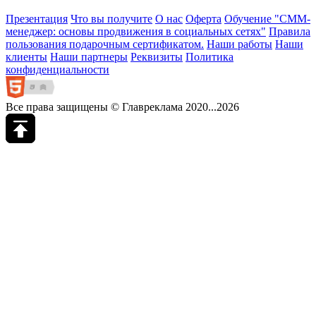
Презентация
Что вы получите
О нас
Оферта
Обучение "СМM-
менеджер: основы продвижения в социальных сетях"
Правила
пользования подарочным сертификатом.
Наши работы
Наши
клиенты
Наши партнеры
Реквизиты
Политика
конфиденциальности
Все права защищены © Главреклама 2020...2026