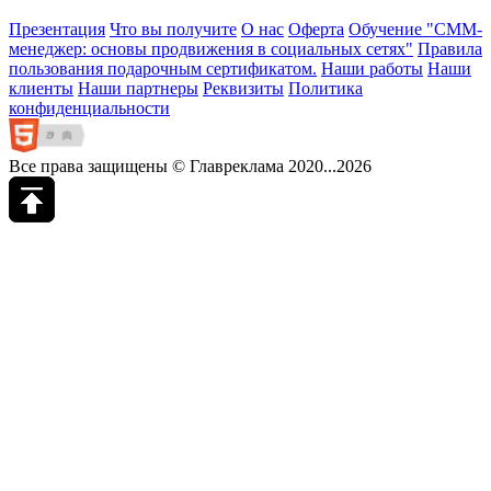
Презентация
Что вы получите
О нас
Оферта
Обучение "СМM-
менеджер: основы продвижения в социальных сетях"
Правила
пользования подарочным сертификатом.
Наши работы
Наши
клиенты
Наши партнеры
Реквизиты
Политика
конфиденциальности
Все права защищены © Главреклама 2020...2026