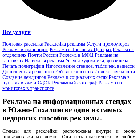
Все услуги
Почтовая рассылка
Расклейка рекламы
Услуги промоутеров
Реклама в транспорте
Реклама в Торговых Центрах
Реклама в
отделениях Почты России
Реклама в МФЦ
Реклама на
заправках
Наружная реклама
Услуги художника, дизайнера
Печать полиграфии
Изготовление стендов, табличек, вывесок
Дополненная реальность
Обзвон клиентов
Индекс лояльности
Создание лендингов
Реклама в социальных сетях
Реклама в
пунктах выдачи СДЭК
Рекламный фотограф
Реклама на
мониторах в транспорте
Реклама на информационных стендах
в Южно-Сахалинске один из
самых
недорогих способов
рекламы.
Стенды для расклейки расположены внутри и около
подъездов жилых домов. Они есть практически в любом