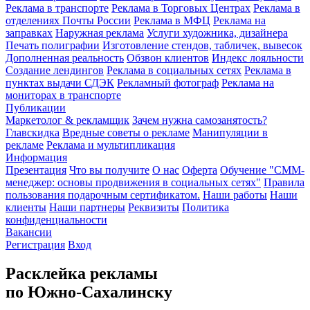
Реклама в транспорте
Реклама в Торговых Центрах
Реклама в
отделениях Почты России
Реклама в МФЦ
Реклама на
заправках
Наружная реклама
Услуги художника, дизайнера
Печать полиграфии
Изготовление стендов, табличек, вывесок
Дополненная реальность
Обзвон клиентов
Индекс лояльности
Создание лендингов
Реклама в социальных сетях
Реклама в
пунктах выдачи СДЭК
Рекламный фотограф
Реклама на
мониторах в транспорте
Публикации
Маркетолог & рекламщик
Зачем нужна самозанятость?
Главскидка
Вредные советы о рекламе
Манипуляции в
рекламе
Реклама и мультипликация
Информация
Презентация
Что вы получите
О нас
Оферта
Обучение "СМM-
менеджер: основы продвижения в социальных сетях"
Правила
пользования подарочным сертификатом.
Наши работы
Наши
клиенты
Наши партнеры
Реквизиты
Политика
конфиденциальности
Вакансии
Регистрация
Вход
Расклейка рекламы
по Южно-Сахалинску