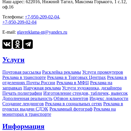
Наш адрес:
622016, Нижний Тагил, Максима Горького, 1 c.12,
оф.16
Телефоны:
+7-950-209-02-04
,
+7-950-209-02-04
E-mail:
glavreklama-nt@yandex.ru
Услуги
Почтовая рассылка
Расклейка рекламы
Услуги промоутеров
Реклама в транспорте
Реклама в Торговых Центрах
Реклама в
отделениях Почты России
Реклама в МФЦ
Реклама на
заправках
Наружная реклама
Услуги художника, дизайнера
Печать полиграфии
Изготовление стендов, табличек, вывесок
Дополненная реальность
Обзвон клиентов
Индекс лояльности
Создание лендингов
Реклама в социальных сетях
Реклама в
пунктах выдачи СДЭК
Рекламный фотограф
Реклама на
мониторах в транспорте
Информация