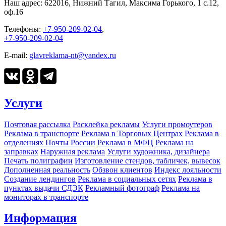
Наш адрес:
622016, Нижний Тагил, Максима Горького, 1 c.12,
оф.16
Телефоны:
+7-950-209-02-04
,
+7-950-209-02-04
E-mail:
glavreklama-nt@yandex.ru
Услуги
Почтовая рассылка
Расклейка рекламы
Услуги промоутеров
Реклама в транспорте
Реклама в Торговых Центрах
Реклама в
отделениях Почты России
Реклама в МФЦ
Реклама на
заправках
Наружная реклама
Услуги художника, дизайнера
Печать полиграфии
Изготовление стендов, табличек, вывесок
Дополненная реальность
Обзвон клиентов
Индекс лояльности
Создание лендингов
Реклама в социальных сетях
Реклама в
пунктах выдачи СДЭК
Рекламный фотограф
Реклама на
мониторах в транспорте
Информация