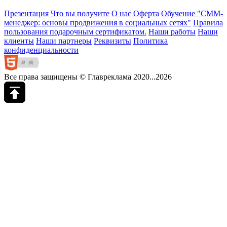
Презентация
Что вы получите
О нас
Оферта
Обучение "СМM-
менеджер: основы продвижения в социальных сетях"
Правила
пользования подарочным сертификатом.
Наши работы
Наши
клиенты
Наши партнеры
Реквизиты
Политика
конфиденциальности
Все права защищены © Главреклама 2020...2026