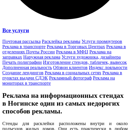
Все услуги
Почтовая рассылка
Расклейка рекламы
Услуги промоутеров
Реклама в транспорте
Реклама в Торговых Центрах
Реклама в
отделениях Почты России
Реклама в МФЦ
Реклама на
заправках
Наружная реклама
Услуги художника, дизайнера
Печать полиграфии
Изготовление стендов, табличек, вывесок
Дополненная реальность
Обзвон клиентов
Индекс лояльности
Создание лендингов
Реклама в социальных сетях
Реклама в
пунктах выдачи СДЭК
Рекламный фотограф
Реклама на
мониторах в транспорте
Реклама на информационных стендах
в Ногинске один из
самых недорогих
способов
рекламы.
Стенды для расклейки расположены внутри и около
подъездов жилых домов. Они есть практически в любом