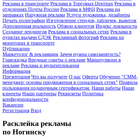
Реклама в транспорте
Реклама в Торговых Центрах
Реклама в
отделениях Почты России
Реклама в МФЦ
Реклама на
заправках
Наружная реклама
Услуги художника, дизайнера
Печать полиграфии
Изготовление стендов, табличек, вывесок
Дополненная реальность
Обзвон клиентов
Индекс лояльности
Создание лендингов
Реклама в социальных сетях
Реклама в
пунктах выдачи СДЭК
Рекламный фотограф
Реклама на
мониторах в транспорте
Публикации
Маркетолог & рекламщик
Зачем нужна самозанятость?
Главскидка
Вредные советы о рекламе
Манипуляции в
рекламе
Реклама и мультипликация
Информация
Презентация
Что вы получите
О нас
Оферта
Обучение "СМM-
менеджер: основы продвижения в социальных сетях"
Правила
пользования подарочным сертификатом.
Наши работы
Наши
клиенты
Наши партнеры
Реквизиты
Политика
конфиденциальности
Вакансии
Регистрация
Вход
Расклейка рекламы
по Ногинску