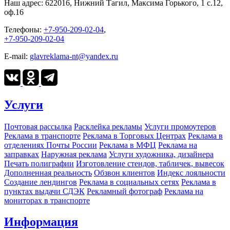
Наш адрес:
622016, Нижний Тагил, Максима Горького, 1 c.12,
оф.16
Телефоны:
+7-950-209-02-04
,
+7-950-209-02-04
E-mail:
glavreklama-nt@yandex.ru
Услуги
Почтовая рассылка
Расклейка рекламы
Услуги промоутеров
Реклама в транспорте
Реклама в Торговых Центрах
Реклама в
отделениях Почты России
Реклама в МФЦ
Реклама на
заправках
Наружная реклама
Услуги художника, дизайнера
Печать полиграфии
Изготовление стендов, табличек, вывесок
Дополненная реальность
Обзвон клиентов
Индекс лояльности
Создание лендингов
Реклама в социальных сетях
Реклама в
пунктах выдачи СДЭК
Рекламный фотограф
Реклама на
мониторах в транспорте
Информация