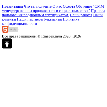
Презентация
Что вы получите
О нас
Оферта
Обучение "СМM-
менеджер: основы продвижения в социальных сетях"
Правила
пользования подарочным сертификатом.
Наши работы
Наши
клиенты
Наши партнеры
Реквизиты
Политика
конфиденциальности
Все права защищены © Главреклама 2020...2026