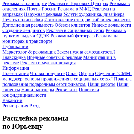
Реклама в транспорте
Реклама в Торговых Центрах
Реклама в
отделениях Почты России
Реклама в МФЦ
Реклама на
заправках
Наружная реклама
Услуги художника, дизайнера
Печать полиграфии
Изготовление стендов, табличек, вывесок
Дополненная реальность
Обзвон клиентов
Индекс лояльности
Создание лендингов
Реклама в социальных сетях
Реклама в
пунктах выдачи СДЭК
Рекламный фотограф
Реклама на
мониторах в транспорте
Публикации
Маркетолог & рекламщик
Зачем нужна самозанятость?
Главскидка
Вредные советы о рекламе
Манипуляции в
рекламе
Реклама и мультипликация
Информация
Презентация
Что вы получите
О нас
Оферта
Обучение "СМM-
менеджер: основы продвижения в социальных сетях"
Правила
пользования подарочным сертификатом.
Наши работы
Наши
клиенты
Наши партнеры
Реквизиты
Политика
конфиденциальности
Вакансии
Регистрация
Вход
Расклейка рекламы
по Юрьевцу