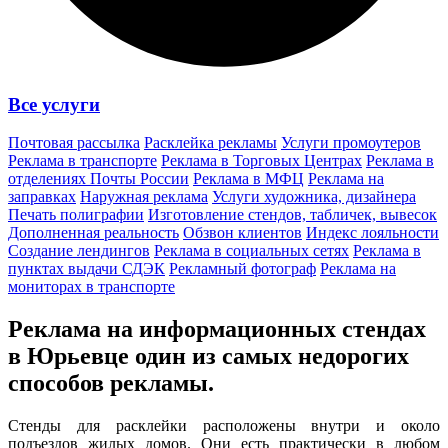
Все услуги
Почтовая рассылка
Расклейка рекламы
Услуги промоутеров
Реклама в транспорте
Реклама в Торговых Центрах
Реклама в
отделениях Почты России
Реклама в МФЦ
Реклама на
заправках
Наружная реклама
Услуги художника, дизайнера
Печать полиграфии
Изготовление стендов, табличек, вывесок
Дополненная реальность
Обзвон клиентов
Индекс лояльности
Создание лендингов
Реклама в социальных сетях
Реклама в
пунктах выдачи СДЭК
Рекламный фотограф
Реклама на
мониторах в транспорте
Реклама на информационных стендах
в Юрьевце один из
самых недорогих
способов
рекламы.
Стенды для расклейки расположены внутри и около
подъездов жилых домов. Они есть практически в любом