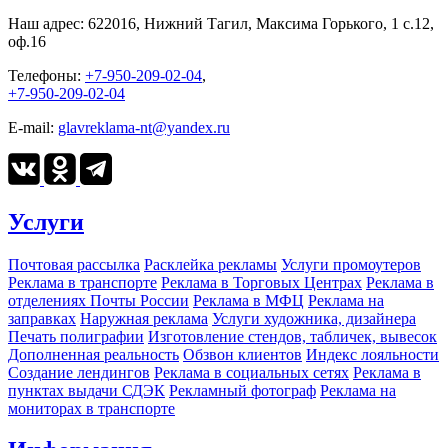
Наш адрес:
622016, Нижний Тагил, Максима Горького, 1 c.12,
оф.16
Телефоны:
+7-950-209-02-04
,
+7-950-209-02-04
E-mail:
glavreklama-nt@yandex.ru
Услуги
Почтовая рассылка
Расклейка рекламы
Услуги промоутеров
Реклама в транспорте
Реклама в Торговых Центрах
Реклама в
отделениях Почты России
Реклама в МФЦ
Реклама на
заправках
Наружная реклама
Услуги художника, дизайнера
Печать полиграфии
Изготовление стендов, табличек, вывесок
Дополненная реальность
Обзвон клиентов
Индекс лояльности
Создание лендингов
Реклама в социальных сетях
Реклама в
пунктах выдачи СДЭК
Рекламный фотограф
Реклама на
мониторах в транспорте