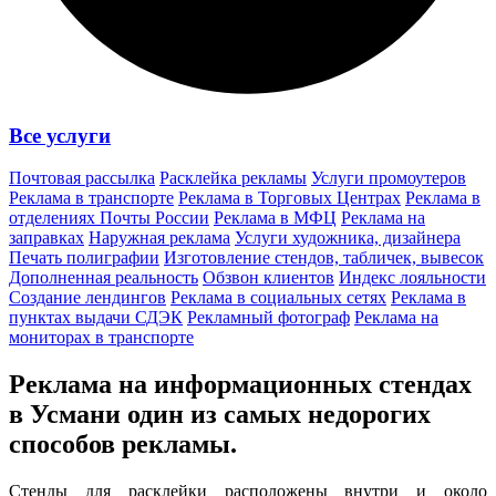
Все услуги
Почтовая рассылка
Расклейка рекламы
Услуги промоутеров
Реклама в транспорте
Реклама в Торговых Центрах
Реклама в
отделениях Почты России
Реклама в МФЦ
Реклама на
заправках
Наружная реклама
Услуги художника, дизайнера
Печать полиграфии
Изготовление стендов, табличек, вывесок
Дополненная реальность
Обзвон клиентов
Индекс лояльности
Создание лендингов
Реклама в социальных сетях
Реклама в
пунктах выдачи СДЭК
Рекламный фотограф
Реклама на
мониторах в транспорте
Реклама на информационных стендах
в Усмани один из
самых недорогих
способов
рекламы.
Стенды для расклейки расположены внутри и около