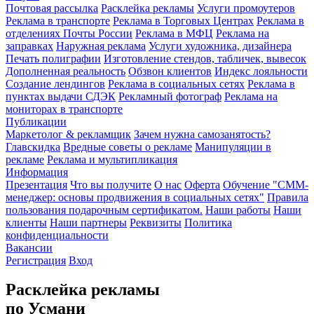
Почтовая рассылка
Расклейка рекламы
Услуги промоутеров
Реклама в транспорте
Реклама в Торговых Центрах
Реклама в
отделениях Почты России
Реклама в МФЦ
Реклама на
заправках
Наружная реклама
Услуги художника, дизайнера
Печать полиграфии
Изготовление стендов, табличек, вывесок
Дополненная реальность
Обзвон клиентов
Индекс лояльности
Создание лендингов
Реклама в социальных сетях
Реклама в
пунктах выдачи СДЭК
Рекламный фотограф
Реклама на
мониторах в транспорте
Публикации
Маркетолог & рекламщик
Зачем нужна самозанятость?
Главскидка
Вредные советы о рекламе
Манипуляции в
рекламе
Реклама и мультипликация
Информация
Презентация
Что вы получите
О нас
Оферта
Обучение "СМM-
менеджер: основы продвижения в социальных сетях"
Правила
пользования подарочным сертификатом.
Наши работы
Наши
клиенты
Наши партнеры
Реквизиты
Политика
конфиденциальности
Вакансии
Регистрация
Вход
Расклейка рекламы
по Усмани