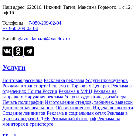
Наш адрес:
622016, Нижний Тагил, Максима Горького, 1 c.12,
оф.16
Телефоны:
+7-950-209-02-04
,
+7-950-209-02-04
E-mail:
glavreklama-nt@yandex.ru
Услуги
Почтовая рассылка
Расклейка рекламы
Услуги промоутеров
Реклама в транспорте
Реклама в Торговых Центрах
Реклама в
отделениях Почты России
Реклама в МФЦ
Реклама на
заправках
Наружная реклама
Услуги художника, дизайнера
Печать полиграфии
Изготовление стендов, табличек, вывесок
Дополненная реальность
Обзвон клиентов
Индекс лояльности
Создание лендингов
Реклама в социальных сетях
Реклама в
пунктах выдачи СДЭК
Рекламный фотограф
Реклама на
мониторах в транспорте