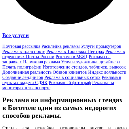
Все услуги
Почтовая рассылка
Расклейка рекламы
Услуги промоутеров
Реклама в транспорте
Реклама в Торговых Центрах
Реклама в
отделениях Почты России
Реклама в МФЦ
Реклама на
заправках
Наружная реклама
Услуги художника, дизайнера
Печать полиграфии
Изготовление стендов, табличек, вывесок
Дополненная реальность
Обзвон клиентов
Индекс лояльности
Создание лендингов
Реклама в социальных сетях
Реклама в
пунктах выдачи СДЭК
Рекламный фотограф
Реклама на
мониторах в транспорте
Реклама на информационных стендах
в Боготоле один из
самых недорогих
способов
рекламы.
Стенды для расклейки расположены внутри и около