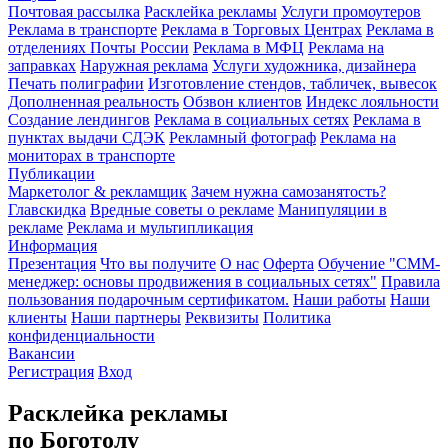
Почтовая рассылка
Расклейка рекламы
Услуги промоутеров
Реклама в транспорте
Реклама в Торговых Центрах
Реклама в
отделениях Почты России
Реклама в МФЦ
Реклама на
заправках
Наружная реклама
Услуги художника, дизайнера
Печать полиграфии
Изготовление стендов, табличек, вывесок
Дополненная реальность
Обзвон клиентов
Индекс лояльности
Создание лендингов
Реклама в социальных сетях
Реклама в
пунктах выдачи СДЭК
Рекламный фотограф
Реклама на
мониторах в транспорте
Публикации
Маркетолог & рекламщик
Зачем нужна самозанятость?
Главскидка
Вредные советы о рекламе
Манипуляции в
рекламе
Реклама и мультипликация
Информация
Презентация
Что вы получите
О нас
Оферта
Обучение "СМM-
менеджер: основы продвижения в социальных сетях"
Правила
пользования подарочным сертификатом.
Наши работы
Наши
клиенты
Наши партнеры
Реквизиты
Политика
конфиденциальности
Вакансии
Регистрация
Вход
Расклейка рекламы
по Боготолу