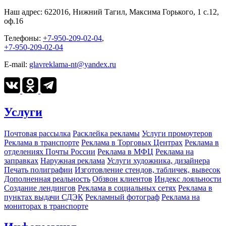
Наш адрес:
622016, Нижний Тагил, Максима Горького, 1 c.12,
оф.16
Телефоны:
+7-950-209-02-04
,
+7-950-209-02-04
E-mail:
glavreklama-nt@yandex.ru
Услуги
Почтовая рассылка
Расклейка рекламы
Услуги промоутеров
Реклама в транспорте
Реклама в Торговых Центрах
Реклама в
отделениях Почты России
Реклама в МФЦ
Реклама на
заправках
Наружная реклама
Услуги художника, дизайнера
Печать полиграфии
Изготовление стендов, табличек, вывесок
Дополненная реальность
Обзвон клиентов
Индекс лояльности
Создание лендингов
Реклама в социальных сетях
Реклама в
пунктах выдачи СДЭК
Рекламный фотограф
Реклама на
мониторах в транспорте