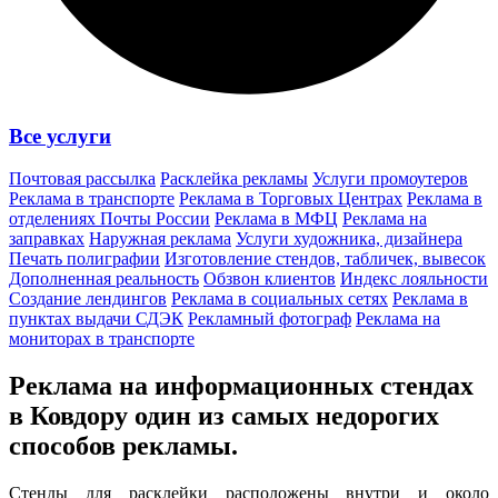
Все услуги
Почтовая рассылка
Расклейка рекламы
Услуги промоутеров
Реклама в транспорте
Реклама в Торговых Центрах
Реклама в
отделениях Почты России
Реклама в МФЦ
Реклама на
заправках
Наружная реклама
Услуги художника, дизайнера
Печать полиграфии
Изготовление стендов, табличек, вывесок
Дополненная реальность
Обзвон клиентов
Индекс лояльности
Создание лендингов
Реклама в социальных сетях
Реклама в
пунктах выдачи СДЭК
Рекламный фотограф
Реклама на
мониторах в транспорте
Реклама на информационных стендах
в Ковдору один из
самых недорогих
способов
рекламы.
Стенды для расклейки расположены внутри и около