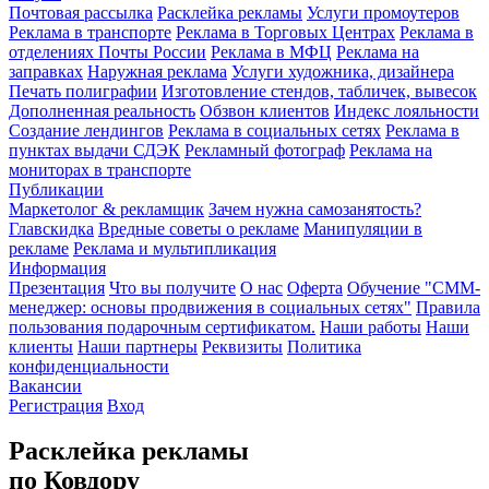
Почтовая рассылка
Расклейка рекламы
Услуги промоутеров
Реклама в транспорте
Реклама в Торговых Центрах
Реклама в
отделениях Почты России
Реклама в МФЦ
Реклама на
заправках
Наружная реклама
Услуги художника, дизайнера
Печать полиграфии
Изготовление стендов, табличек, вывесок
Дополненная реальность
Обзвон клиентов
Индекс лояльности
Создание лендингов
Реклама в социальных сетях
Реклама в
пунктах выдачи СДЭК
Рекламный фотограф
Реклама на
мониторах в транспорте
Публикации
Маркетолог & рекламщик
Зачем нужна самозанятость?
Главскидка
Вредные советы о рекламе
Манипуляции в
рекламе
Реклама и мультипликация
Информация
Презентация
Что вы получите
О нас
Оферта
Обучение "СМM-
менеджер: основы продвижения в социальных сетях"
Правила
пользования подарочным сертификатом.
Наши работы
Наши
клиенты
Наши партнеры
Реквизиты
Политика
конфиденциальности
Вакансии
Регистрация
Вход
Расклейка рекламы
по Ковдору