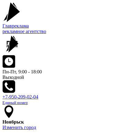
Главреклама
рекламное агентство
Пн-Пт, 9:00 - 18:00
Выходной
+7-950-209-02-04
Единый номер
Ноябрьск
Изменить город