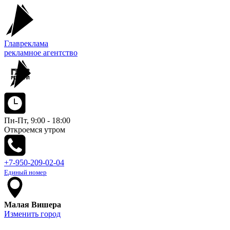
Главреклама
рекламное агентство
Пн-Пт, 9:00 - 18:00
Откроемся утром
+7-950-209-02-04
Единый номер
Малая Вишера
Изменить город