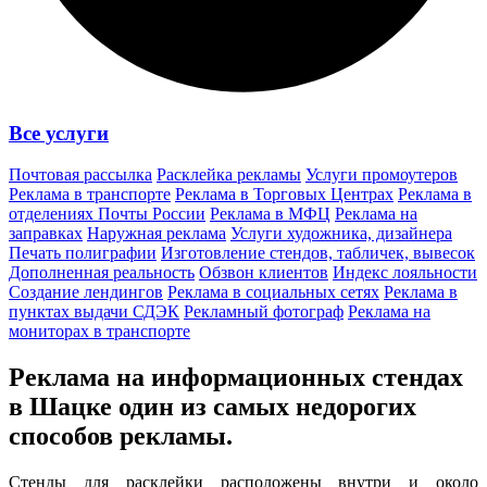
Все услуги
Почтовая рассылка
Расклейка рекламы
Услуги промоутеров
Реклама в транспорте
Реклама в Торговых Центрах
Реклама в
отделениях Почты России
Реклама в МФЦ
Реклама на
заправках
Наружная реклама
Услуги художника, дизайнера
Печать полиграфии
Изготовление стендов, табличек, вывесок
Дополненная реальность
Обзвон клиентов
Индекс лояльности
Создание лендингов
Реклама в социальных сетях
Реклама в
пунктах выдачи СДЭК
Рекламный фотограф
Реклама на
мониторах в транспорте
Реклама на информационных стендах
в Шацке один из
самых недорогих
способов
рекламы.
Стенды для расклейки расположены внутри и около