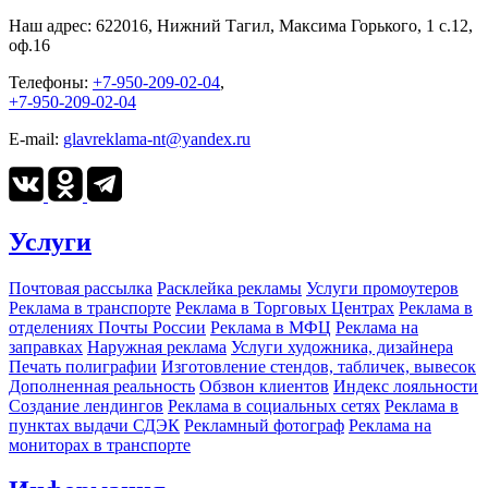
Наш адрес:
622016, Нижний Тагил, Максима Горького, 1 c.12,
оф.16
Телефоны:
+7-950-209-02-04
,
+7-950-209-02-04
E-mail:
glavreklama-nt@yandex.ru
Услуги
Почтовая рассылка
Расклейка рекламы
Услуги промоутеров
Реклама в транспорте
Реклама в Торговых Центрах
Реклама в
отделениях Почты России
Реклама в МФЦ
Реклама на
заправках
Наружная реклама
Услуги художника, дизайнера
Печать полиграфии
Изготовление стендов, табличек, вывесок
Дополненная реальность
Обзвон клиентов
Индекс лояльности
Создание лендингов
Реклама в социальных сетях
Реклама в
пунктах выдачи СДЭК
Рекламный фотограф
Реклама на
мониторах в транспорте