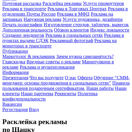
Почтовая рассылка
Расклейка рекламы
Услуги промоутеров
Реклама в транспорте
Реклама в Торговых Центрах
Реклама в
отделениях Почты России
Реклама в МФЦ
Реклама на
заправках
Наружная реклама
Услуги художника, дизайнера
Печать полиграфии
Изготовление стендов, табличек, вывесок
Дополненная реальность
Обзвон клиентов
Индекс лояльности
Создание лендингов
Реклама в социальных сетях
Реклама в
пунктах выдачи СДЭК
Рекламный фотограф
Реклама на
мониторах в транспорте
Публикации
Маркетолог & рекламщик
Зачем нужна самозанятость?
Главскидка
Вредные советы о рекламе
Манипуляции в
рекламе
Реклама и мультипликация
Информация
Презентация
Что вы получите
О нас
Оферта
Обучение "СМM-
менеджер: основы продвижения в социальных сетях"
Правила
пользования подарочным сертификатом.
Наши работы
Наши
клиенты
Наши партнеры
Реквизиты
Политика
конфиденциальности
Вакансии
Регистрация
Вход
Расклейка рекламы
по Шацку