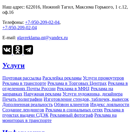
Наш адрес:
622016, Нижний Тагил, Максима Горького, 1 c.12,
оф.16
Телефоны:
+7-950-209-02-04
,
+7-950-209-02-04
E-mail:
glavreklama-nt@yandex.ru
Услуги
Почтовая рассылка
Расклейка рекламы
Услуги промоутеров
Реклама в транспорте
Реклама в Торговых Центрах
Реклама в
отделениях Почты России
Реклама в МФЦ
Реклама на
заправках
Наружная реклама
Услуги художника, дизайнера
Печать полиграфии
Изготовление стендов, табличек, вывесок
Дополненная реальность
Обзвон клиентов
Индекс лояльности
Создание лендингов
Реклама в социальных сетях
Реклама в
пунктах выдачи СДЭК
Рекламный фотограф
Реклама на
мониторах в транспорте