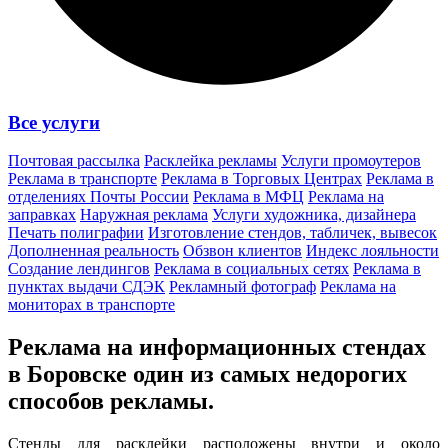
Все услуги
Почтовая рассылка
Расклейка рекламы
Услуги промоутеров
Реклама в транспорте
Реклама в Торговых Центрах
Реклама в
отделениях Почты России
Реклама в МФЦ
Реклама на
заправках
Наружная реклама
Услуги художника, дизайнера
Печать полиграфии
Изготовление стендов, табличек, вывесок
Дополненная реальность
Обзвон клиентов
Индекс лояльности
Создание лендингов
Реклама в социальных сетях
Реклама в
пунктах выдачи СДЭК
Рекламный фотограф
Реклама на
мониторах в транспорте
Реклама на информационных стендах
в Боровске один из
самых недорогих
способов
рекламы.
Стенды для расклейки расположены внутри и около