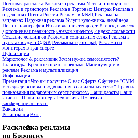
Почтовая рассылка
Расклейка рекламы
Услуги промоутеров
Реклама в транспорте
Реклама в Торговых Центрах
Реклама в
отделениях Почты России
Реклама в МФЦ
Реклама на
заправках
Наружная реклама
Услуги художника, дизайнера
Печать полиграфии
Изготовление стендов, табличек, вывесок
Дополненная реальность
Обзвон клиентов
Индекс лояльности
Создание лендингов
Реклама в социальных сетях
Реклама в
пунктах выдачи СДЭК
Рекламный фотограф
Реклама на
мониторах в транспорте
Публикации
Маркетолог & рекламщик
Зачем нужна самозанятость?
Главскидка
Вредные советы о рекламе
Манипуляции в
рекламе
Реклама и мультипликация
Информация
Презентация
Что вы получите
О нас
Оферта
Обучение "СМM-
менеджер: основы продвижения в социальных сетях"
Правила
пользования подарочным сертификатом.
Наши работы
Наши
клиенты
Наши партнеры
Реквизиты
Политика
конфиденциальности
Вакансии
Регистрация
Вход
Расклейка рекламы
по Боровску