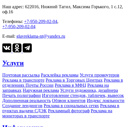
Наш адрес:
622016, Нижний Тагил, Максима Горького, 1 c.12,
оф.16
Телефоны:
+7-950-209-02-04
,
+7-950-209-02-04
E-mail:
glavreklama-nt@yandex.ru
Услуги
Почтовая рассылка
Расклейка рекламы
Услуги промоутеров
Реклама в транспорте
Реклама в Торговых Центрах
Реклама в
отделениях Почты России
Реклама в МФЦ
Реклама на
заправках
Наружная реклама
Услуги художника, дизайнера
Печать полиграфии
Изготовление стендов, табличек, вывесок
Дополненная реальность
Обзвон клиентов
Индекс лояльности
Создание лендингов
Реклама в социальных сетях
Реклама в
пунктах выдачи СДЭК
Рекламный фотограф
Реклама на
мониторах в транспорте