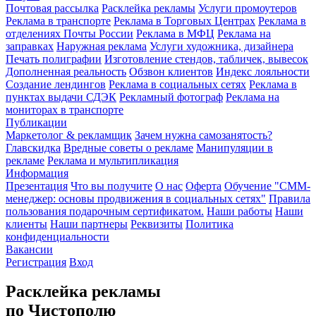
Почтовая рассылка
Расклейка рекламы
Услуги промоутеров
Реклама в транспорте
Реклама в Торговых Центрах
Реклама в
отделениях Почты России
Реклама в МФЦ
Реклама на
заправках
Наружная реклама
Услуги художника, дизайнера
Печать полиграфии
Изготовление стендов, табличек, вывесок
Дополненная реальность
Обзвон клиентов
Индекс лояльности
Создание лендингов
Реклама в социальных сетях
Реклама в
пунктах выдачи СДЭК
Рекламный фотограф
Реклама на
мониторах в транспорте
Публикации
Маркетолог & рекламщик
Зачем нужна самозанятость?
Главскидка
Вредные советы о рекламе
Манипуляции в
рекламе
Реклама и мультипликация
Информация
Презентация
Что вы получите
О нас
Оферта
Обучение "СМM-
менеджер: основы продвижения в социальных сетях"
Правила
пользования подарочным сертификатом.
Наши работы
Наши
клиенты
Наши партнеры
Реквизиты
Политика
конфиденциальности
Вакансии
Регистрация
Вход
Расклейка рекламы
по Чистополю