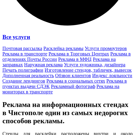
Все услуги
Почтовая рассылка
Расклейка рекламы
Услуги промоутеров
Реклама в транспорте
Реклама в Торговых Центрах
Реклама в
отделениях Почты России
Реклама в МФЦ
Реклама на
заправках
Наружная реклама
Услуги художника, дизайнера
Печать полиграфии
Изготовление стендов, табличек, вывесок
Дополненная реальность
Обзвон клиентов
Индекс лояльности
Создание лендингов
Реклама в социальных сетях
Реклама в
пунктах выдачи СДЭК
Рекламный фотограф
Реклама на
мониторах в транспорте
Реклама на информационных стендах
в Чистополе один из
самых недорогих
способов
рекламы.
Стенды для расклейки расположены внутри и около