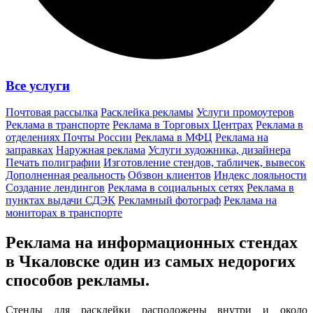
Все услуги
Почтовая рассылка
Расклейка рекламы
Услуги промоутеров
Реклама в транспорте
Реклама в Торговых Центрах
Реклама в
отделениях Почты России
Реклама в МФЦ
Реклама на
заправках
Наружная реклама
Услуги художника, дизайнера
Печать полиграфии
Изготовление стендов, табличек, вывесок
Дополненная реальность
Обзвон клиентов
Индекс лояльности
Создание лендингов
Реклама в социальных сетях
Реклама в
пунктах выдачи СДЭК
Рекламный фотограф
Реклама на
мониторах в транспорте
Реклама на информационных стендах
в Чкаловске один из
самых недорогих
способов
рекламы.
Стенды для расклейки расположены внутри и около