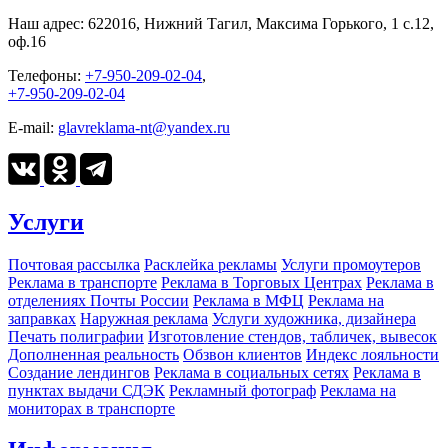
Наш адрес:
622016, Нижний Тагил, Максима Горького, 1 c.12,
оф.16
Телефоны:
+7-950-209-02-04
,
+7-950-209-02-04
E-mail:
glavreklama-nt@yandex.ru
Услуги
Почтовая рассылка
Расклейка рекламы
Услуги промоутеров
Реклама в транспорте
Реклама в Торговых Центрах
Реклама в
отделениях Почты России
Реклама в МФЦ
Реклама на
заправках
Наружная реклама
Услуги художника, дизайнера
Печать полиграфии
Изготовление стендов, табличек, вывесок
Дополненная реальность
Обзвон клиентов
Индекс лояльности
Создание лендингов
Реклама в социальных сетях
Реклама в
пунктах выдачи СДЭК
Рекламный фотограф
Реклама на
мониторах в транспорте