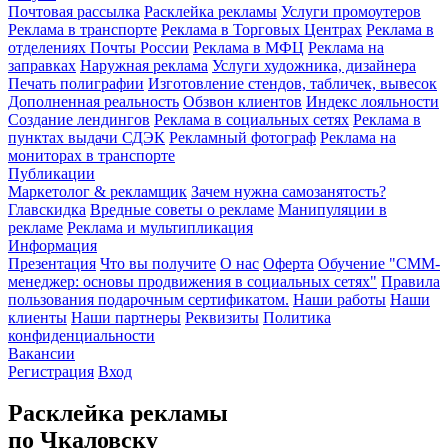
Почтовая рассылка
Расклейка рекламы
Услуги промоутеров
Реклама в транспорте
Реклама в Торговых Центрах
Реклама в
отделениях Почты России
Реклама в МФЦ
Реклама на
заправках
Наружная реклама
Услуги художника, дизайнера
Печать полиграфии
Изготовление стендов, табличек, вывесок
Дополненная реальность
Обзвон клиентов
Индекс лояльности
Создание лендингов
Реклама в социальных сетях
Реклама в
пунктах выдачи СДЭК
Рекламный фотограф
Реклама на
мониторах в транспорте
Публикации
Маркетолог & рекламщик
Зачем нужна самозанятость?
Главскидка
Вредные советы о рекламе
Манипуляции в
рекламе
Реклама и мультипликация
Информация
Презентация
Что вы получите
О нас
Оферта
Обучение "СМM-
менеджер: основы продвижения в социальных сетях"
Правила
пользования подарочным сертификатом.
Наши работы
Наши
клиенты
Наши партнеры
Реквизиты
Политика
конфиденциальности
Вакансии
Регистрация
Вход
Расклейка рекламы
по Чкаловску