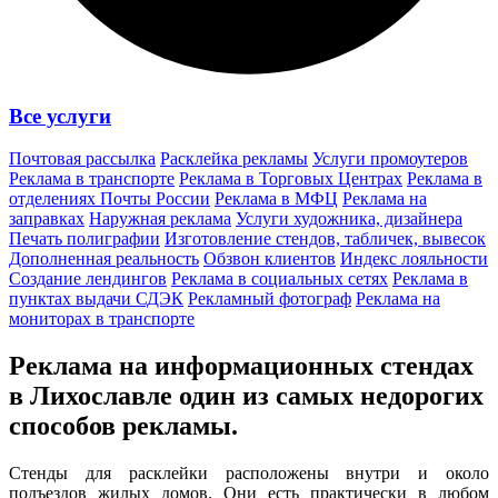
Все услуги
Почтовая рассылка
Расклейка рекламы
Услуги промоутеров
Реклама в транспорте
Реклама в Торговых Центрах
Реклама в
отделениях Почты России
Реклама в МФЦ
Реклама на
заправках
Наружная реклама
Услуги художника, дизайнера
Печать полиграфии
Изготовление стендов, табличек, вывесок
Дополненная реальность
Обзвон клиентов
Индекс лояльности
Создание лендингов
Реклама в социальных сетях
Реклама в
пунктах выдачи СДЭК
Рекламный фотограф
Реклама на
мониторах в транспорте
Реклама на информационных стендах
в Лихославле один из
самых недорогих
способов
рекламы.
Стенды для расклейки расположены внутри и около
подъездов жилых домов. Они есть практически в любом