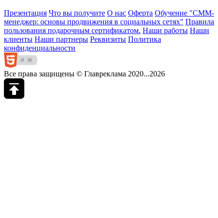
Презентация
Что вы получите
О нас
Оферта
Обучение "СМM-
менеджер: основы продвижения в социальных сетях"
Правила
пользования подарочным сертификатом.
Наши работы
Наши
клиенты
Наши партнеры
Реквизиты
Политика
конфиденциальности
Все права защищены © Главреклама 2020...2026