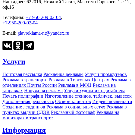
Наш адрес:
622016, Нижний Тагил, Максима Горького, 1 c.12,
оф.16
Телефоны:
+7-950-209-02-04
,
+7-950-209-02-04
E-mail:
glavreklama-nt@yandex.ru
Услуги
Почтовая рассылка
Расклейка рекламы
Услуги промоутеров
Реклама в транспорте
Реклама в Торговых Центрах
Реклама в
отделениях Почты России
Реклама в МФЦ
Реклама на
заправках
Наружная реклама
Услуги художника, дизайнера
Печать полиграфии
Изготовление стендов, табличек, вывесок
Дополненная реальность
Обзвон клиентов
Индекс лояльности
Создание лендингов
Реклама в социальных сетях
Реклама в
пунктах выдачи СДЭК
Рекламный фотограф
Реклама на
мониторах в транспорте
Информация