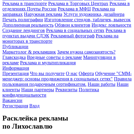
Реклама в транспорте
Реклама в Торговых Центрах
Реклама в
отделениях Почты России
Реклама в МФЦ
Реклама на
заправках
Наружная реклама
Услуги художника, дизайнера
Печать полиграфии
Изготовление стендов, табличек, вывесок
Дополненная реальность
Обзвон клиентов
Индекс лояльности
Создание лендингов
Реклама в социальных сетях
Реклама в
пунктах выдачи СДЭК
Рекламный фотограф
Реклама на
мониторах в транспорте
Публикации
Маркетолог & рекламщик
Зачем нужна самозанятость?
Главскидка
Вредные советы о рекламе
Манипуляции в
рекламе
Реклама и мультипликация
Информация
Презентация
Что вы получите
О нас
Оферта
Обучение "СМM-
менеджер: основы продвижения в социальных сетях"
Правила
пользования подарочным сертификатом.
Наши работы
Наши
клиенты
Наши партнеры
Реквизиты
Политика
конфиденциальности
Вакансии
Регистрация
Вход
Расклейка рекламы
по Лихославлю