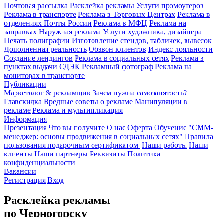
Почтовая рассылка
Расклейка рекламы
Услуги промоутеров
Реклама в транспорте
Реклама в Торговых Центрах
Реклама в
отделениях Почты России
Реклама в МФЦ
Реклама на
заправках
Наружная реклама
Услуги художника, дизайнера
Печать полиграфии
Изготовление стендов, табличек, вывесок
Дополненная реальность
Обзвон клиентов
Индекс лояльности
Создание лендингов
Реклама в социальных сетях
Реклама в
пунктах выдачи СДЭК
Рекламный фотограф
Реклама на
мониторах в транспорте
Публикации
Маркетолог & рекламщик
Зачем нужна самозанятость?
Главскидка
Вредные советы о рекламе
Манипуляции в
рекламе
Реклама и мультипликация
Информация
Презентация
Что вы получите
О нас
Оферта
Обучение "СМM-
менеджер: основы продвижения в социальных сетях"
Правила
пользования подарочным сертификатом.
Наши работы
Наши
клиенты
Наши партнеры
Реквизиты
Политика
конфиденциальности
Вакансии
Регистрация
Вход
Расклейка рекламы
по Черногорску