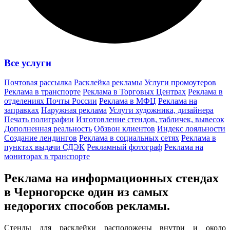
Все услуги
Почтовая рассылка
Расклейка рекламы
Услуги промоутеров
Реклама в транспорте
Реклама в Торговых Центрах
Реклама в
отделениях Почты России
Реклама в МФЦ
Реклама на
заправках
Наружная реклама
Услуги художника, дизайнера
Печать полиграфии
Изготовление стендов, табличек, вывесок
Дополненная реальность
Обзвон клиентов
Индекс лояльности
Создание лендингов
Реклама в социальных сетях
Реклама в
пунктах выдачи СДЭК
Рекламный фотограф
Реклама на
мониторах в транспорте
Реклама на информационных стендах
в Черногорске один из
самых
недорогих способов
рекламы.
Стенды для расклейки расположены внутри и около