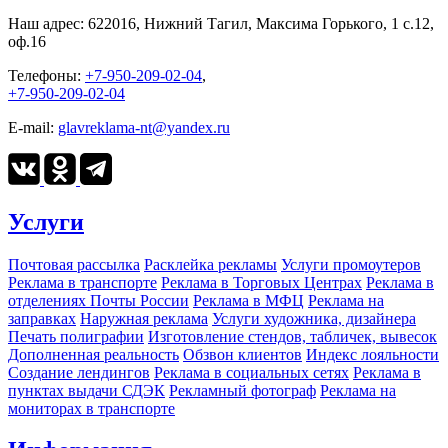
Наш адрес:
622016, Нижний Тагил, Максима Горького, 1 c.12,
оф.16
Телефоны:
+7-950-209-02-04
,
+7-950-209-02-04
E-mail:
glavreklama-nt@yandex.ru
Услуги
Почтовая рассылка
Расклейка рекламы
Услуги промоутеров
Реклама в транспорте
Реклама в Торговых Центрах
Реклама в
отделениях Почты России
Реклама в МФЦ
Реклама на
заправках
Наружная реклама
Услуги художника, дизайнера
Печать полиграфии
Изготовление стендов, табличек, вывесок
Дополненная реальность
Обзвон клиентов
Индекс лояльности
Создание лендингов
Реклама в социальных сетях
Реклама в
пунктах выдачи СДЭК
Рекламный фотограф
Реклама на
мониторах в транспорте