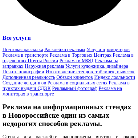
Все услуги
Почтовая рассылка
Расклейка рекламы
Услуги промоутеров
Реклама в транспорте
Реклама в Торговых Центрах
Реклама в
отделениях Почты России
Реклама в МФЦ
Реклама на
заправках
Наружная реклама
Услуги художника, дизайнера
Печать полиграфии
Изготовление стендов, табличек, вывесок
Дополненная реальность
Обзвон клиентов
Индекс лояльности
Создание лендингов
Реклама в социальных сетях
Реклама в
пунктах выдачи СДЭК
Рекламный фотограф
Реклама на
мониторах в транспорте
Реклама на информационных стендах
в Новороссийске один из
самых
недорогих способов
рекламы.
Стенды для расклейки расположены внутри и около