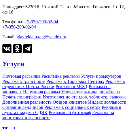
Наш адрес:
622016, Нижний Тагил, Максима Горького, 1 c.12,
оф.16
Телефоны:
+7-950-209-02-04
,
+7-950-209-02-04
E-mail:
glavreklama-nt@yandex.ru
Услуги
Почтовая рассылка
Расклейка рекламы
Услуги промоутеров
Реклама в транспорте
Реклама в Торговых Центрах
Реклама в
отделениях Почты России
Реклама в МФЦ
Реклама на
заправках
Наружная реклама
Услуги художника, дизайнера
Печать полиграфии
Изготовление стендов, табличек, вывесок
Дополненная реальность
Обзвон клиентов
Индекс лояльности
Создание лендингов
Реклама в социальных сетях
Реклама в
пунктах выдачи СДЭК
Рекламный фотограф
Реклама на
мониторах в транспорте