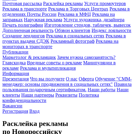
Почтовая рассылка
Расклейка рекламы
Услуги промоутеров
Реклама в транспорте
Реклама в Торговых Центрах
Реклама в
отделениях Почты России
Реклама в МФЦ
Реклама на
заправках
Наружная реклама
Услуги художника, дизайнера
Печать полиграфии
Изготовление стендов, табличек, вывесок
Дополненная реальность
Обзвон клиентов
Индекс лояльности
Создание лендингов
Реклама в социальных сетях
Реклама в
пунктах выдачи СДЭК
Рекламный фотограф
Реклама на
мониторах в транспорте
Публикации
Маркетолог & рекламщик
Зачем нужна самозанятость?
Главскидка
Вредные советы о рекламе
Манипуляции в
рекламе
Реклама и мультипликация
Информация
Презентация
Что вы получите
О нас
Оферта
Обучение "СМM-
менеджер: основы продвижения в социальных сетях"
Правила
пользования подарочным сертификатом.
Наши работы
Наши
клиенты
Наши партнеры
Реквизиты
Политика
конфиденциальности
Вакансии
Регистрация
Вход
Расклейка рекламы
по Новороссийску