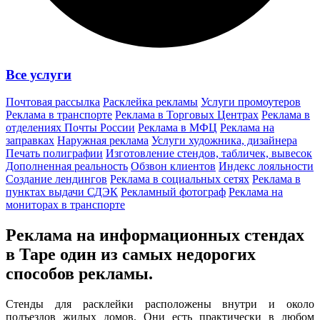
Все услуги
Почтовая рассылка
Расклейка рекламы
Услуги промоутеров
Реклама в транспорте
Реклама в Торговых Центрах
Реклама в
отделениях Почты России
Реклама в МФЦ
Реклама на
заправках
Наружная реклама
Услуги художника, дизайнера
Печать полиграфии
Изготовление стендов, табличек, вывесок
Дополненная реальность
Обзвон клиентов
Индекс лояльности
Создание лендингов
Реклама в социальных сетях
Реклама в
пунктах выдачи СДЭК
Рекламный фотограф
Реклама на
мониторах в транспорте
Реклама на информационных стендах
в Таре один из
самых недорогих
способов
рекламы.
Стенды для расклейки расположены внутри и около
подъездов жилых домов. Они есть практически в любом