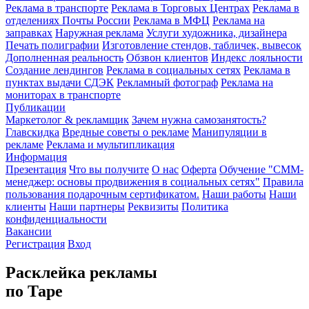
Реклама в транспорте
Реклама в Торговых Центрах
Реклама в
отделениях Почты России
Реклама в МФЦ
Реклама на
заправках
Наружная реклама
Услуги художника, дизайнера
Печать полиграфии
Изготовление стендов, табличек, вывесок
Дополненная реальность
Обзвон клиентов
Индекс лояльности
Создание лендингов
Реклама в социальных сетях
Реклама в
пунктах выдачи СДЭК
Рекламный фотограф
Реклама на
мониторах в транспорте
Публикации
Маркетолог & рекламщик
Зачем нужна самозанятость?
Главскидка
Вредные советы о рекламе
Манипуляции в
рекламе
Реклама и мультипликация
Информация
Презентация
Что вы получите
О нас
Оферта
Обучение "СМM-
менеджер: основы продвижения в социальных сетях"
Правила
пользования подарочным сертификатом.
Наши работы
Наши
клиенты
Наши партнеры
Реквизиты
Политика
конфиденциальности
Вакансии
Регистрация
Вход
Расклейка рекламы
по Таре