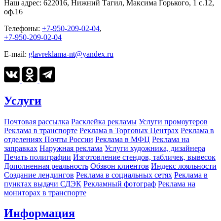
Наш адрес:
622016, Нижний Тагил, Максима Горького, 1 c.12,
оф.16
Телефоны:
+7-950-209-02-04
,
+7-950-209-02-04
E-mail:
glavreklama-nt@yandex.ru
Услуги
Почтовая рассылка
Расклейка рекламы
Услуги промоутеров
Реклама в транспорте
Реклама в Торговых Центрах
Реклама в
отделениях Почты России
Реклама в МФЦ
Реклама на
заправках
Наружная реклама
Услуги художника, дизайнера
Печать полиграфии
Изготовление стендов, табличек, вывесок
Дополненная реальность
Обзвон клиентов
Индекс лояльности
Создание лендингов
Реклама в социальных сетях
Реклама в
пунктах выдачи СДЭК
Рекламный фотограф
Реклама на
мониторах в транспорте
Информация