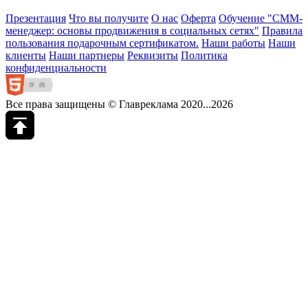
Презентация
Что вы получите
О нас
Оферта
Обучение "СМM-
менеджер: основы продвижения в социальных сетях"
Правила
пользования подарочным сертификатом.
Наши работы
Наши
клиенты
Наши партнеры
Реквизиты
Политика
конфиденциальности
Все права защищены © Главреклама 2020...2026