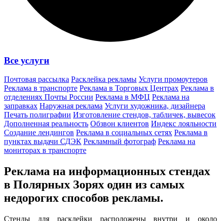
Все услуги
Почтовая рассылка
Расклейка рекламы
Услуги промоутеров
Реклама в транспорте
Реклама в Торговых Центрах
Реклама в
отделениях Почты России
Реклама в МФЦ
Реклама на
заправках
Наружная реклама
Услуги художника, дизайнера
Печать полиграфии
Изготовление стендов, табличек, вывесок
Дополненная реальность
Обзвон клиентов
Индекс лояльности
Создание лендингов
Реклама в социальных сетях
Реклама в
пунктах выдачи СДЭК
Рекламный фотограф
Реклама на
мониторах в транспорте
Реклама на информационных стендах
в Полярных Зорях один из
самых
недорогих способов
рекламы.
Стенды для расклейки расположены внутри и около