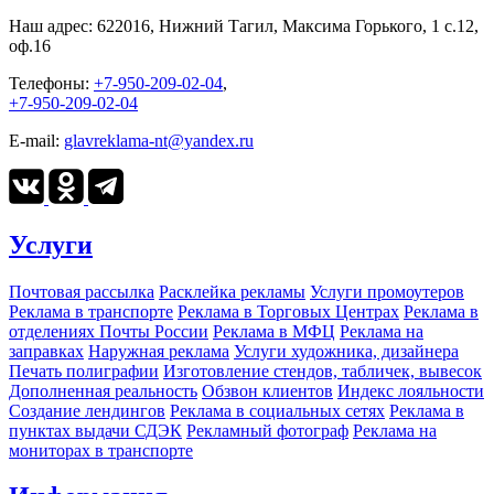
Наш адрес:
622016, Нижний Тагил, Максима Горького, 1 c.12,
оф.16
Телефоны:
+7-950-209-02-04
,
+7-950-209-02-04
E-mail:
glavreklama-nt@yandex.ru
Услуги
Почтовая рассылка
Расклейка рекламы
Услуги промоутеров
Реклама в транспорте
Реклама в Торговых Центрах
Реклама в
отделениях Почты России
Реклама в МФЦ
Реклама на
заправках
Наружная реклама
Услуги художника, дизайнера
Печать полиграфии
Изготовление стендов, табличек, вывесок
Дополненная реальность
Обзвон клиентов
Индекс лояльности
Создание лендингов
Реклама в социальных сетях
Реклама в
пунктах выдачи СДЭК
Рекламный фотограф
Реклама на
мониторах в транспорте