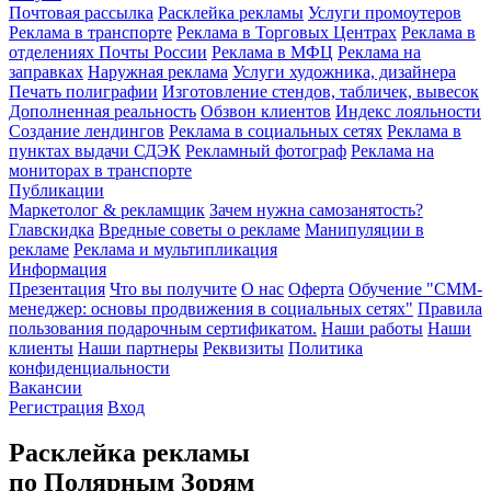
Почтовая рассылка
Расклейка рекламы
Услуги промоутеров
Реклама в транспорте
Реклама в Торговых Центрах
Реклама в
отделениях Почты России
Реклама в МФЦ
Реклама на
заправках
Наружная реклама
Услуги художника, дизайнера
Печать полиграфии
Изготовление стендов, табличек, вывесок
Дополненная реальность
Обзвон клиентов
Индекс лояльности
Создание лендингов
Реклама в социальных сетях
Реклама в
пунктах выдачи СДЭК
Рекламный фотограф
Реклама на
мониторах в транспорте
Публикации
Маркетолог & рекламщик
Зачем нужна самозанятость?
Главскидка
Вредные советы о рекламе
Манипуляции в
рекламе
Реклама и мультипликация
Информация
Презентация
Что вы получите
О нас
Оферта
Обучение "СМM-
менеджер: основы продвижения в социальных сетях"
Правила
пользования подарочным сертификатом.
Наши работы
Наши
клиенты
Наши партнеры
Реквизиты
Политика
конфиденциальности
Вакансии
Регистрация
Вход
Расклейка рекламы
по Полярным Зорям