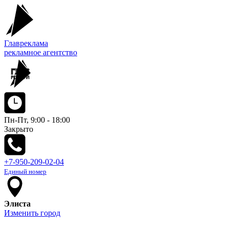
Главреклама
рекламное агентство
Пн-Пт, 9:00 - 18:00
Закрыто
+7-950-209-02-04
Единый номер
Элиста
Изменить город