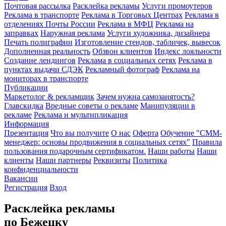
Почтовая рассылка
Расклейка рекламы
Услуги промоутеров
Реклама в транспорте
Реклама в Торговых Центрах
Реклама в
отделениях Почты России
Реклама в МФЦ
Реклама на
заправках
Наружная реклама
Услуги художника, дизайнера
Печать полиграфии
Изготовление стендов, табличек, вывесок
Дополненная реальность
Обзвон клиентов
Индекс лояльности
Создание лендингов
Реклама в социальных сетях
Реклама в
пунктах выдачи СДЭК
Рекламный фотограф
Реклама на
мониторах в транспорте
Публикации
Маркетолог & рекламщик
Зачем нужна самозанятость?
Главскидка
Вредные советы о рекламе
Манипуляции в
рекламе
Реклама и мультипликация
Информация
Презентация
Что вы получите
О нас
Оферта
Обучение "СМM-
менеджер: основы продвижения в социальных сетях"
Правила
пользования подарочным сертификатом.
Наши работы
Наши
клиенты
Наши партнеры
Реквизиты
Политика
конфиденциальности
Вакансии
Регистрация
Вход
Расклейка рекламы
по Бежецку