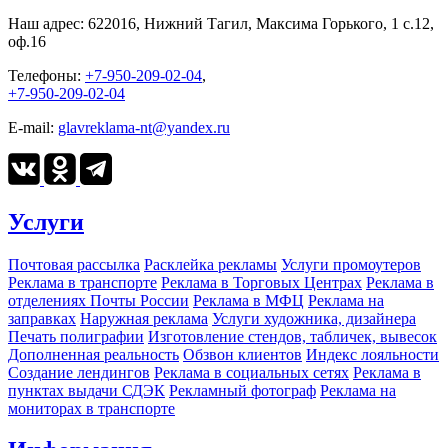
Наш адрес:
622016, Нижний Тагил, Максима Горького, 1 c.12,
оф.16
Телефоны:
+7-950-209-02-04
,
+7-950-209-02-04
E-mail:
glavreklama-nt@yandex.ru
Услуги
Почтовая рассылка
Расклейка рекламы
Услуги промоутеров
Реклама в транспорте
Реклама в Торговых Центрах
Реклама в
отделениях Почты России
Реклама в МФЦ
Реклама на
заправках
Наружная реклама
Услуги художника, дизайнера
Печать полиграфии
Изготовление стендов, табличек, вывесок
Дополненная реальность
Обзвон клиентов
Индекс лояльности
Создание лендингов
Реклама в социальных сетях
Реклама в
пунктах выдачи СДЭК
Рекламный фотограф
Реклама на
мониторах в транспорте