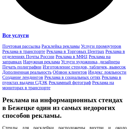
Все услуги
Почтовая рассылка
Расклейка рекламы
Услуги промоутеров
Реклама в транспорте
Реклама в Торговых Центрах
Реклама в
отделениях Почты России
Реклама в МФЦ
Реклама на
заправках
Наружная реклама
Услуги художника, дизайнера
Печать полиграфии
Изготовление стендов, табличек, вывесок
Дополненная реальность
Обзвон клиентов
Индекс лояльности
Создание лендингов
Реклама в социальных сетях
Реклама в
пунктах выдачи СДЭК
Рекламный фотограф
Реклама на
мониторах в транспорте
Реклама на информационных стендах
в Бежецке один из
самых недорогих
способов
рекламы.
Стенды для расклейки расположены внутри и около