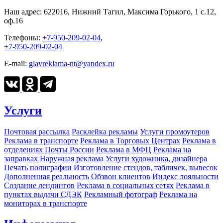
Наш адрес:
622016, Нижний Тагил, Максима Горького, 1 c.12,
оф.16
Телефоны:
+7-950-209-02-04
,
+7-950-209-02-04
E-mail:
glavreklama-nt@yandex.ru
Услуги
Почтовая рассылка
Расклейка рекламы
Услуги промоутеров
Реклама в транспорте
Реклама в Торговых Центрах
Реклама в
отделениях Почты России
Реклама в МФЦ
Реклама на
заправках
Наружная реклама
Услуги художника, дизайнера
Печать полиграфии
Изготовление стендов, табличек, вывесок
Дополненная реальность
Обзвон клиентов
Индекс лояльности
Создание лендингов
Реклама в социальных сетях
Реклама в
пунктах выдачи СДЭК
Рекламный фотограф
Реклама на
мониторах в транспорте