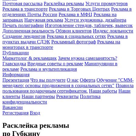
Почтовая рассылка
Расклейка рекламы
Услуги промоутеров
Реклама в транспорте
Реклама в Торговых Центрах
Реклама в
отделениях Почты России
Реклама в МФЦ
Реклама на
заправках
Наружная реклама
Услуги художника, дизайнера
Печать полиграфии
Изготовление стендов, табличек, вывесок
Дополненная реальность
Обзвон клиентов
Индекс лояльности
Создание лендингов
Реклама в социальных сетях
Реклама в
пунктах выдачи СДЭК
Рекламный фотограф
Реклама на
мониторах в транспорте
Публикации
Маркетолог & рекламщик
Зачем нужна самозанятость?
Главскидка
Вредные советы о рекламе
Манипуляции в
рекламе
Реклама и мультипликация
Информация
Презентация
Что вы получите
О нас
Оферта
Обучение "СМM-
менеджер: основы продвижения в социальных сетях"
Правила
пользования подарочным сертификатом.
Наши работы
Наши
клиенты
Наши партнеры
Реквизиты
Политика
конфиденциальности
Вакансии
Регистрация
Вход
Расклейка рекламы
по Губкину