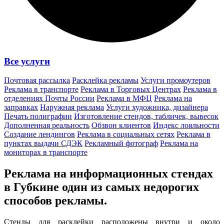
Все услуги
Почтовая рассылка
Расклейка рекламы
Услуги промоутеров
Реклама в транспорте
Реклама в Торговых Центрах
Реклама в
отделениях Почты России
Реклама в МФЦ
Реклама на
заправках
Наружная реклама
Услуги художника, дизайнера
Печать полиграфии
Изготовление стендов, табличек, вывесок
Дополненная реальность
Обзвон клиентов
Индекс лояльности
Создание лендингов
Реклама в социальных сетях
Реклама в
пунктах выдачи СДЭК
Рекламный фотограф
Реклама на
мониторах в транспорте
Реклама на информационных стендах
в Губкине один из
самых недорогих
способов
рекламы.
Стенды для расклейки расположены внутри и около