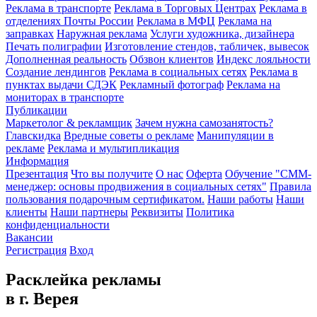
Реклама в транспорте
Реклама в Торговых Центрах
Реклама в
отделениях Почты России
Реклама в МФЦ
Реклама на
заправках
Наружная реклама
Услуги художника, дизайнера
Печать полиграфии
Изготовление стендов, табличек, вывесок
Дополненная реальность
Обзвон клиентов
Индекс лояльности
Создание лендингов
Реклама в социальных сетях
Реклама в
пунктах выдачи СДЭК
Рекламный фотограф
Реклама на
мониторах в транспорте
Публикации
Маркетолог & рекламщик
Зачем нужна самозанятость?
Главскидка
Вредные советы о рекламе
Манипуляции в
рекламе
Реклама и мультипликация
Информация
Презентация
Что вы получите
О нас
Оферта
Обучение "СМM-
менеджер: основы продвижения в социальных сетях"
Правила
пользования подарочным сертификатом.
Наши работы
Наши
клиенты
Наши партнеры
Реквизиты
Политика
конфиденциальности
Вакансии
Регистрация
Вход
Расклейка рекламы
в г. Верея