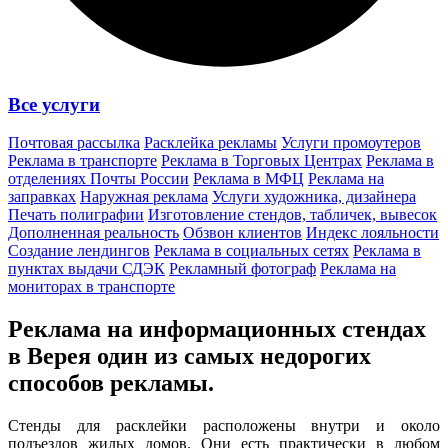
Все услуги
Почтовая рассылка
Расклейка рекламы
Услуги промоутеров
Реклама в транспорте
Реклама в Торговых Центрах
Реклама в
отделениях Почты России
Реклама в МФЦ
Реклама на
заправках
Наружная реклама
Услуги художника, дизайнера
Печать полиграфии
Изготовление стендов, табличек, вывесок
Дополненная реальность
Обзвон клиентов
Индекс лояльности
Создание лендингов
Реклама в социальных сетях
Реклама в
пунктах выдачи СДЭК
Рекламный фотограф
Реклама на
мониторах в транспорте
Реклама на информационных стендах
в Верея один из
самых недорогих
способов
рекламы.
Стенды для расклейки расположены внутри и около
подъездов жилых домов. Они есть практически в любом