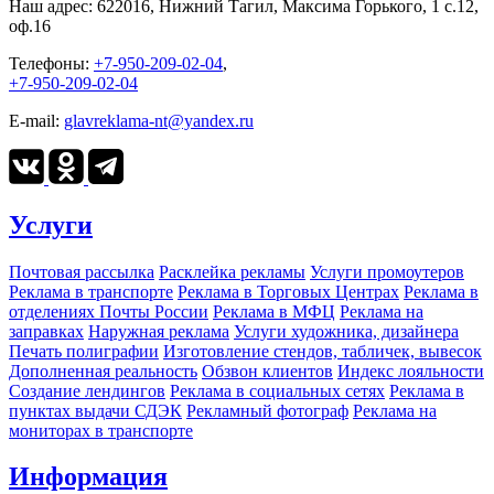
Наш адрес:
622016, Нижний Тагил, Максима Горького, 1 c.12,
оф.16
Телефоны:
+7-950-209-02-04
,
+7-950-209-02-04
E-mail:
glavreklama-nt@yandex.ru
Услуги
Почтовая рассылка
Расклейка рекламы
Услуги промоутеров
Реклама в транспорте
Реклама в Торговых Центрах
Реклама в
отделениях Почты России
Реклама в МФЦ
Реклама на
заправках
Наружная реклама
Услуги художника, дизайнера
Печать полиграфии
Изготовление стендов, табличек, вывесок
Дополненная реальность
Обзвон клиентов
Индекс лояльности
Создание лендингов
Реклама в социальных сетях
Реклама в
пунктах выдачи СДЭК
Рекламный фотограф
Реклама на
мониторах в транспорте
Информация