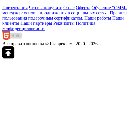
Презентация
Что вы получите
О нас
Оферта
Обучение "СМM-
менеджер: основы продвижения в социальных сетях"
Правила
пользования подарочным сертификатом.
Наши работы
Наши
клиенты
Наши партнеры
Реквизиты
Политика
конфиденциальности
Все права защищены © Главреклама 2020...2026