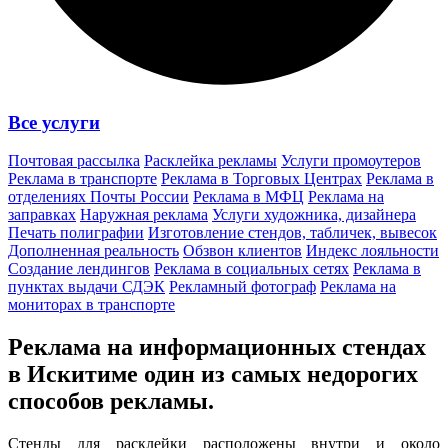
Все услуги
Почтовая рассылка
Расклейка рекламы
Услуги промоутеров
Реклама в транспорте
Реклама в Торговых Центрах
Реклама в
отделениях Почты России
Реклама в МФЦ
Реклама на
заправках
Наружная реклама
Услуги художника, дизайнера
Печать полиграфии
Изготовление стендов, табличек, вывесок
Дополненная реальность
Обзвон клиентов
Индекс лояльности
Создание лендингов
Реклама в социальных сетях
Реклама в
пунктах выдачи СДЭК
Рекламный фотограф
Реклама на
мониторах в транспорте
Реклама на информационных стендах
в Искитиме один из
самых недорогих
способов
рекламы.
Стенды для расклейки расположены внутри и около