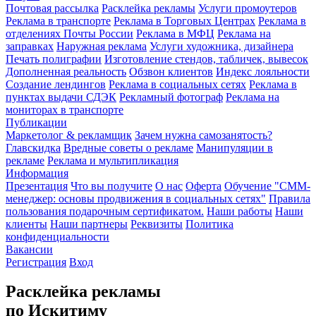
Почтовая рассылка
Расклейка рекламы
Услуги промоутеров
Реклама в транспорте
Реклама в Торговых Центрах
Реклама в
отделениях Почты России
Реклама в МФЦ
Реклама на
заправках
Наружная реклама
Услуги художника, дизайнера
Печать полиграфии
Изготовление стендов, табличек, вывесок
Дополненная реальность
Обзвон клиентов
Индекс лояльности
Создание лендингов
Реклама в социальных сетях
Реклама в
пунктах выдачи СДЭК
Рекламный фотограф
Реклама на
мониторах в транспорте
Публикации
Маркетолог & рекламщик
Зачем нужна самозанятость?
Главскидка
Вредные советы о рекламе
Манипуляции в
рекламе
Реклама и мультипликация
Информация
Презентация
Что вы получите
О нас
Оферта
Обучение "СМM-
менеджер: основы продвижения в социальных сетях"
Правила
пользования подарочным сертификатом.
Наши работы
Наши
клиенты
Наши партнеры
Реквизиты
Политика
конфиденциальности
Вакансии
Регистрация
Вход
Расклейка рекламы
по Искитиму