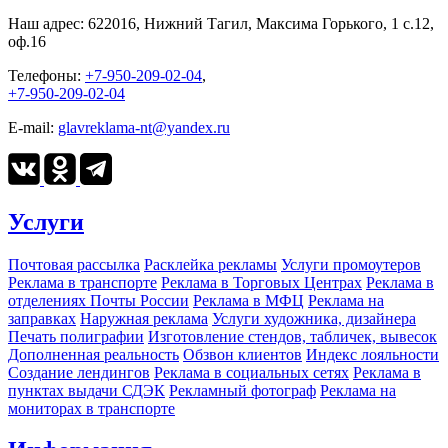
Наш адрес:
622016, Нижний Тагил, Максима Горького, 1 c.12,
оф.16
Телефоны:
+7-950-209-02-04
,
+7-950-209-02-04
E-mail:
glavreklama-nt@yandex.ru
Услуги
Почтовая рассылка
Расклейка рекламы
Услуги промоутеров
Реклама в транспорте
Реклама в Торговых Центрах
Реклама в
отделениях Почты России
Реклама в МФЦ
Реклама на
заправках
Наружная реклама
Услуги художника, дизайнера
Печать полиграфии
Изготовление стендов, табличек, вывесок
Дополненная реальность
Обзвон клиентов
Индекс лояльности
Создание лендингов
Реклама в социальных сетях
Реклама в
пунктах выдачи СДЭК
Рекламный фотограф
Реклама на
мониторах в транспорте