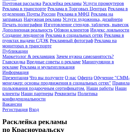
Почтовая рассылка
Расклейка рекламы
Услуги промоутеров
Реклама в транспорте
Реклама в Торговых Центрах
Реклама в
отделениях Почты России
Реклама в МФЦ
Реклама на
заправках
Наружная реклама
Услуги художника, дизайнера
Печать полиграфии
Изготовление стендов, табличек, вывесок
Дополненная реальность
Обзвон клиентов
Индекс лояльности
Создание лендингов
Реклама в социальных сетях
Реклама в
пунктах выдачи СДЭК
Рекламный фотограф
Реклама на
мониторах в транспорте
Публикации
Маркетолог & рекламщик
Зачем нужна самозанятость?
Главскидка
Вредные советы о рекламе
Манипуляции в
рекламе
Реклама и мультипликация
Информация
Презентация
Что вы получите
О нас
Оферта
Обучение "СМM-
менеджер: основы продвижения в социальных сетях"
Правила
пользования подарочным сертификатом.
Наши работы
Наши
клиенты
Наши партнеры
Реквизиты
Политика
конфиденциальности
Вакансии
Регистрация
Вход
Расклейка рекламы
по Красноуральску