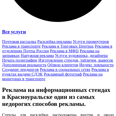
Все услуги
Почтовая рассылка
Расклейка рекламы
Услуги промоутеров
Реклама в транспорте
Реклама в Торговых Центрах
Реклама в
отделениях Почты России
Реклама в МФЦ
Реклама на
заправках
Наружная реклама
Услуги художника, дизайнера
Печать полиграфии
Изготовление стендов, табличек, вывесок
Дополненная реальность
Обзвон клиентов
Индекс лояльности
Создание лендингов
Реклама в социальных сетях
Реклама в
пунктах выдачи СДЭК
Рекламный фотограф
Реклама на
мониторах в транспорте
Реклама на информационных стендах
в Красноуральске один из
самых
недорогих способов
рекламы.
Стенды для расклейки расположены внутри и около