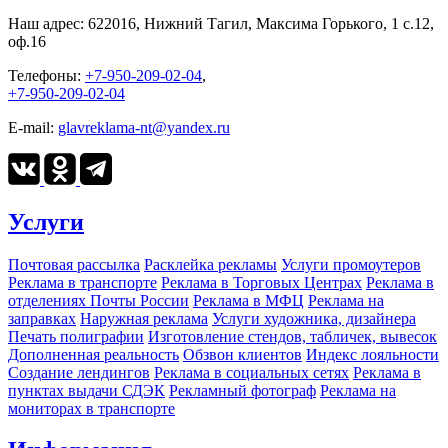
Наш адрес:
622016, Нижний Тагил, Максима Горького, 1 c.12,
оф.16
Телефоны:
+7-950-209-02-04
,
+7-950-209-02-04
E-mail:
glavreklama-nt@yandex.ru
Услуги
Почтовая рассылка
Расклейка рекламы
Услуги промоутеров
Реклама в транспорте
Реклама в Торговых Центрах
Реклама в
отделениях Почты России
Реклама в МФЦ
Реклама на
заправках
Наружная реклама
Услуги художника, дизайнера
Печать полиграфии
Изготовление стендов, табличек, вывесок
Дополненная реальность
Обзвон клиентов
Индекс лояльности
Создание лендингов
Реклама в социальных сетях
Реклама в
пунктах выдачи СДЭК
Рекламный фотограф
Реклама на
мониторах в транспорте