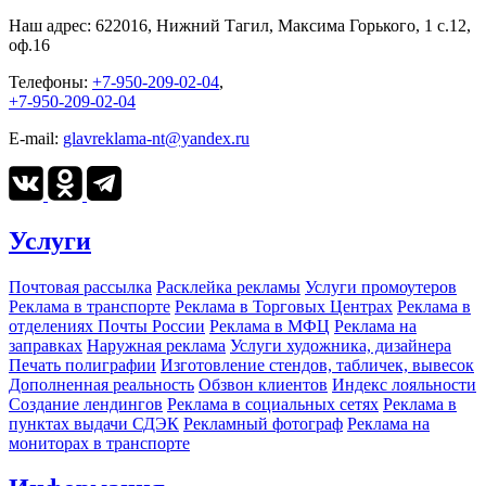
Наш адрес:
622016, Нижний Тагил, Максима Горького, 1 c.12,
оф.16
Телефоны:
+7-950-209-02-04
,
+7-950-209-02-04
E-mail:
glavreklama-nt@yandex.ru
Услуги
Почтовая рассылка
Расклейка рекламы
Услуги промоутеров
Реклама в транспорте
Реклама в Торговых Центрах
Реклама в
отделениях Почты России
Реклама в МФЦ
Реклама на
заправках
Наружная реклама
Услуги художника, дизайнера
Печать полиграфии
Изготовление стендов, табличек, вывесок
Дополненная реальность
Обзвон клиентов
Индекс лояльности
Создание лендингов
Реклама в социальных сетях
Реклама в
пунктах выдачи СДЭК
Рекламный фотограф
Реклама на
мониторах в транспорте