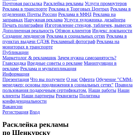
Почтовая рассылка
Расклейка рекламы
Услуги промоутеров
Реклама в транспорте
Реклама в Торговых Центрах
Реклама в
отделениях Почты России
Реклама в МФЦ
Реклама на
заправках
Наружная реклама
Услуги художника, дизайнера
Печать полиграфии
Изготовление стендов, табличек, вывесок
Дополненная реальность
Обзвон клиентов
Индекс лояльности
Создание лендингов
Реклама в социальных сетях
Реклама в
пунктах выдачи СДЭК
Рекламный фотограф
Реклама на
мониторах в транспорте
Публикации
Маркетолог & рекламщик
Зачем нужна самозанятость?
Главскидка
Вредные советы о рекламе
Манипуляции в
рекламе
Реклама и мультипликация
Информация
Презентация
Что вы получите
О нас
Оферта
Обучение "СМM-
менеджер: основы продвижения в социальных сетях"
Правила
пользования подарочным сертификатом.
Наши работы
Наши
клиенты
Наши партнеры
Реквизиты
Политика
конфиденциальности
Вакансии
Регистрация
Вход
Расклейка рекламы
по Шенкурску