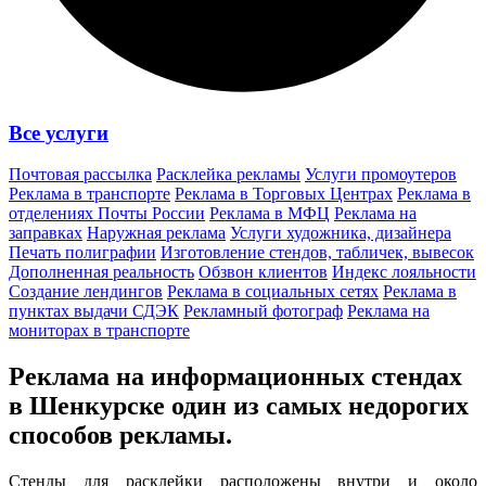
Все услуги
Почтовая рассылка
Расклейка рекламы
Услуги промоутеров
Реклама в транспорте
Реклама в Торговых Центрах
Реклама в
отделениях Почты России
Реклама в МФЦ
Реклама на
заправках
Наружная реклама
Услуги художника, дизайнера
Печать полиграфии
Изготовление стендов, табличек, вывесок
Дополненная реальность
Обзвон клиентов
Индекс лояльности
Создание лендингов
Реклама в социальных сетях
Реклама в
пунктах выдачи СДЭК
Рекламный фотограф
Реклама на
мониторах в транспорте
Реклама на информационных стендах
в Шенкурске один из
самых недорогих
способов
рекламы.
Стенды для расклейки расположены внутри и около