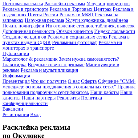
Почтовая рассылка
Расклейка рекламы
Услуги промоутеров
Реклама в транспорте
Реклама в Торговых Центрах
Реклама в
отделениях Почты России
Реклама в МФЦ
Реклама на
заправках
Наружная реклама
Услуги художника, дизайнера
Печать полиграфии
Изготовление стендов, табличек, вывесок
Дополненная реальность
Обзвон клиентов
Индекс лояльности
Создание лендингов
Реклама в социальных сетях
Реклама в
пунктах выдачи СДЭК
Рекламный фотограф
Реклама на
мониторах в транспорте
Публикации
Маркетолог & рекламщик
Зачем нужна самозанятость?
Главскидка
Вредные советы о рекламе
Манипуляции в
рекламе
Реклама и мультипликация
Информация
Презентация
Что вы получите
О нас
Оферта
Обучение "СМM-
менеджер: основы продвижения в социальных сетях"
Правила
пользования подарочным сертификатом.
Наши работы
Наши
клиенты
Наши партнеры
Реквизиты
Политика
конфиденциальности
Вакансии
Регистрация
Вход
Расклейка рекламы
по Окуловке