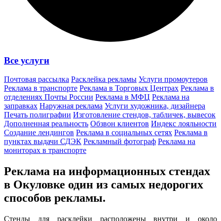
Все услуги
Почтовая рассылка
Расклейка рекламы
Услуги промоутеров
Реклама в транспорте
Реклама в Торговых Центрах
Реклама в
отделениях Почты России
Реклама в МФЦ
Реклама на
заправках
Наружная реклама
Услуги художника, дизайнера
Печать полиграфии
Изготовление стендов, табличек, вывесок
Дополненная реальность
Обзвон клиентов
Индекс лояльности
Создание лендингов
Реклама в социальных сетях
Реклама в
пунктах выдачи СДЭК
Рекламный фотограф
Реклама на
мониторах в транспорте
Реклама на информационных стендах
в Окуловке один из
самых недорогих
способов
рекламы.
Стенды для расклейки расположены внутри и около