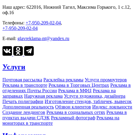
Наш адрес:
622016, Нижний Тагил, Максима Горького, 1 c.12,
оф.16
Телефоны:
+7-950-209-02-04
,
+7-950-209-02-04
E-mail:
glavreklama-nt@yandex.ru
Услуги
Почтовая рассылка
Расклейка рекламы
Услуги промоутеров
Реклама в транспорте
Реклама в Торговых Центрах
Реклама в
отделениях Почты России
Реклама в МФЦ
Реклама на
заправках
Наружная реклама
Услуги художника, дизайнера
Печать полиграфии
Изготовление стендов, табличек, вывесок
Дополненная реальность
Обзвон клиентов
Индекс лояльности
Создание лендингов
Реклама в социальных сетях
Реклама в
пунктах выдачи СДЭК
Рекламный фотограф
Реклама на
мониторах в транспорте