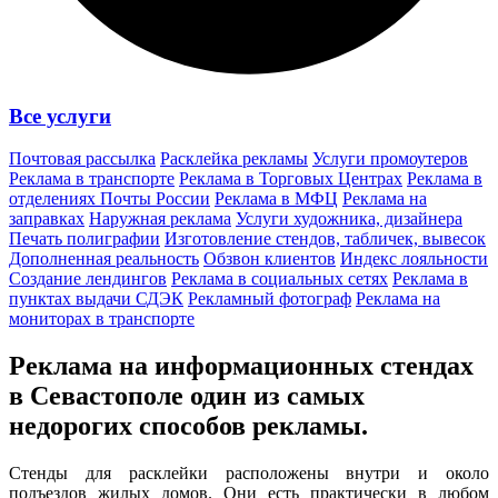
Все услуги
Почтовая рассылка
Расклейка рекламы
Услуги промоутеров
Реклама в транспорте
Реклама в Торговых Центрах
Реклама в
отделениях Почты России
Реклама в МФЦ
Реклама на
заправках
Наружная реклама
Услуги художника, дизайнера
Печать полиграфии
Изготовление стендов, табличек, вывесок
Дополненная реальность
Обзвон клиентов
Индекс лояльности
Создание лендингов
Реклама в социальных сетях
Реклама в
пунктах выдачи СДЭК
Рекламный фотограф
Реклама на
мониторах в транспорте
Реклама на информационных стендах
в Севастополе один из
самых
недорогих способов
рекламы.
Стенды для расклейки расположены внутри и около
подъездов жилых домов. Они есть практически в любом