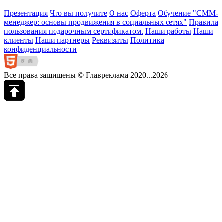
Презентация
Что вы получите
О нас
Оферта
Обучение "СМM-
менеджер: основы продвижения в социальных сетях"
Правила
пользования подарочным сертификатом.
Наши работы
Наши
клиенты
Наши партнеры
Реквизиты
Политика
конфиденциальности
Все права защищены © Главреклама 2020...2026