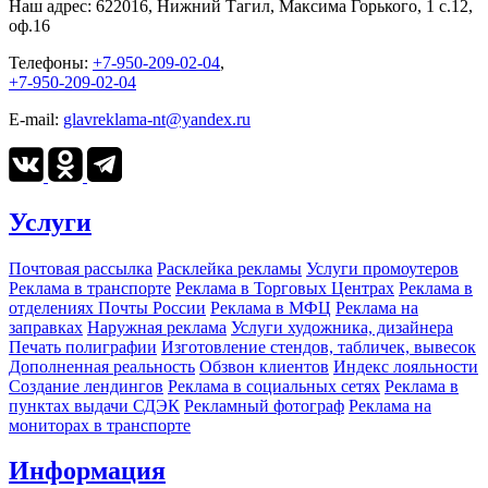
Наш адрес:
622016, Нижний Тагил, Максима Горького, 1 c.12,
оф.16
Телефоны:
+7-950-209-02-04
,
+7-950-209-02-04
E-mail:
glavreklama-nt@yandex.ru
Услуги
Почтовая рассылка
Расклейка рекламы
Услуги промоутеров
Реклама в транспорте
Реклама в Торговых Центрах
Реклама в
отделениях Почты России
Реклама в МФЦ
Реклама на
заправках
Наружная реклама
Услуги художника, дизайнера
Печать полиграфии
Изготовление стендов, табличек, вывесок
Дополненная реальность
Обзвон клиентов
Индекс лояльности
Создание лендингов
Реклама в социальных сетях
Реклама в
пунктах выдачи СДЭК
Рекламный фотограф
Реклама на
мониторах в транспорте
Информация