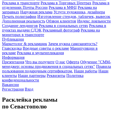
Реклама в транспорте
Реклама в Торговых Центрах
Реклама в
отделениях Почты России
Реклама в МФЦ
Реклама на
заправках
Наружная реклама
Услуги художника, дизайнера
Печать полиграфии
Изготовление стендов, табличек, вывесок
Дополненная реальность
Обзвон клиентов
Индекс лояльности
Создание лендингов
Реклама в социальных сетях
Реклама в
пунктах выдачи СДЭК
Рекламный фотограф
Реклама на
мониторах в транспорте
Публикации
Маркетолог & рекламщик
Зачем нужна самозанятость?
Главскидка
Вредные советы о рекламе
Манипуляции в
рекламе
Реклама и мультипликация
Информация
Презентация
Что вы получите
О нас
Оферта
Обучение "СМM-
менеджер: основы продвижения в социальных сетях"
Правила
пользования подарочным сертификатом.
Наши работы
Наши
клиенты
Наши партнеры
Реквизиты
Политика
конфиденциальности
Вакансии
Регистрация
Вход
Расклейка рекламы
по Севастополю