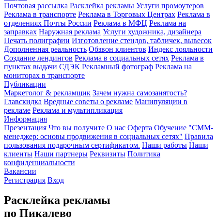
Почтовая рассылка
Расклейка рекламы
Услуги промоутеров
Реклама в транспорте
Реклама в Торговых Центрах
Реклама в
отделениях Почты России
Реклама в МФЦ
Реклама на
заправках
Наружная реклама
Услуги художника, дизайнера
Печать полиграфии
Изготовление стендов, табличек, вывесок
Дополненная реальность
Обзвон клиентов
Индекс лояльности
Создание лендингов
Реклама в социальных сетях
Реклама в
пунктах выдачи СДЭК
Рекламный фотограф
Реклама на
мониторах в транспорте
Публикации
Маркетолог & рекламщик
Зачем нужна самозанятость?
Главскидка
Вредные советы о рекламе
Манипуляции в
рекламе
Реклама и мультипликация
Информация
Презентация
Что вы получите
О нас
Оферта
Обучение "СМM-
менеджер: основы продвижения в социальных сетях"
Правила
пользования подарочным сертификатом.
Наши работы
Наши
клиенты
Наши партнеры
Реквизиты
Политика
конфиденциальности
Вакансии
Регистрация
Вход
Расклейка рекламы
по Пикалево