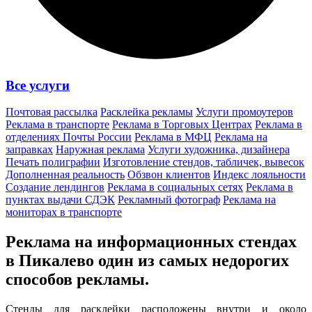
Все услуги
Почтовая рассылка
Расклейка рекламы
Услуги промоутеров
Реклама в транспорте
Реклама в Торговых Центрах
Реклама в
отделениях Почты России
Реклама в МФЦ
Реклама на
заправках
Наружная реклама
Услуги художника, дизайнера
Печать полиграфии
Изготовление стендов, табличек, вывесок
Дополненная реальность
Обзвон клиентов
Индекс лояльности
Создание лендингов
Реклама в социальных сетях
Реклама в
пунктах выдачи СДЭК
Рекламный фотограф
Реклама на
мониторах в транспорте
Реклама на информационных стендах
в Пикалево один из
самых недорогих
способов
рекламы.
Стенды для расклейки расположены внутри и около