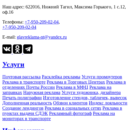
Наш адрес:
622016, Нижний Тагил, Максима Горького, 1 c.12,
оф.16
Телефоны:
+7-950-209-02-04
,
+7-950-209-02-04
E-mail:
glavreklama-nt@yandex.ru
Услуги
Почтовая рассылка
Расклейка рекламы
Услуги промоутеров
Реклама в транспорте
Реклама в Торговых Центрах
Реклама в
отделениях Почты России
Реклама в МФЦ
Реклама на
заправках
Наружная реклама
Услуги художника, дизайнера
Печать полиграфии
Изготовление стендов, табличек, вывесок
Дополненная реальность
Обзвон клиентов
Индекс лояльности
Создание лендингов
Реклама в социальных сетях
Реклама в
пунктах выдачи СДЭК
Рекламный фотограф
Реклама на
мониторах в транспорте