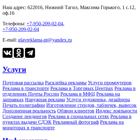
Наш адрес:
622016, Нижний Тагил, Максима Горького, 1 c.12,
оф.16
Телефоны:
+7-950-209-02-04
,
+7-950-209-02-04
E-mail:
glavreklama-nt@yandex.ru
Услуги
Почтовая рассылка
Расклейка рекламы
Услуги промоутеров
Реклама в транспорте
Реклама в Торговых Центрах
Реклама в
отделениях Почты России
Реклама в МФЦ
Реклама на
заправках
Наружная реклама
Услуги художника, дизайнера
Печать полиграфии
Изготовление стендов, табличек, вывесок
Дополненная реальность
Обзвон клиентов
Индекс лояльности
Создание лендингов
Реклама в социальных сетях
Реклама в
пунктах выдачи СДЭК
Рекламный фотограф
Реклама на
мониторах в транспорте