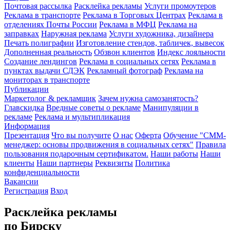
Почтовая рассылка
Расклейка рекламы
Услуги промоутеров
Реклама в транспорте
Реклама в Торговых Центрах
Реклама в
отделениях Почты России
Реклама в МФЦ
Реклама на
заправках
Наружная реклама
Услуги художника, дизайнера
Печать полиграфии
Изготовление стендов, табличек, вывесок
Дополненная реальность
Обзвон клиентов
Индекс лояльности
Создание лендингов
Реклама в социальных сетях
Реклама в
пунктах выдачи СДЭК
Рекламный фотограф
Реклама на
мониторах в транспорте
Публикации
Маркетолог & рекламщик
Зачем нужна самозанятость?
Главскидка
Вредные советы о рекламе
Манипуляции в
рекламе
Реклама и мультипликация
Информация
Презентация
Что вы получите
О нас
Оферта
Обучение "СМM-
менеджер: основы продвижения в социальных сетях"
Правила
пользования подарочным сертификатом.
Наши работы
Наши
клиенты
Наши партнеры
Реквизиты
Политика
конфиденциальности
Вакансии
Регистрация
Вход
Расклейка рекламы
по Бирску