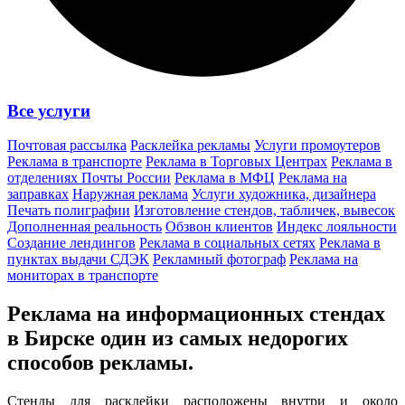
Все услуги
Почтовая рассылка
Расклейка рекламы
Услуги промоутеров
Реклама в транспорте
Реклама в Торговых Центрах
Реклама в
отделениях Почты России
Реклама в МФЦ
Реклама на
заправках
Наружная реклама
Услуги художника, дизайнера
Печать полиграфии
Изготовление стендов, табличек, вывесок
Дополненная реальность
Обзвон клиентов
Индекс лояльности
Создание лендингов
Реклама в социальных сетях
Реклама в
пунктах выдачи СДЭК
Рекламный фотограф
Реклама на
мониторах в транспорте
Реклама на информационных стендах
в Бирске один из
самых недорогих
способов
рекламы.
Стенды для расклейки расположены внутри и около