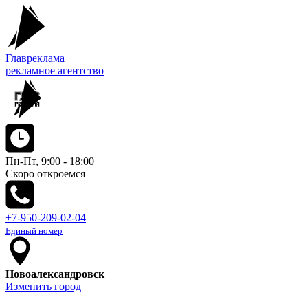
Главреклама
рекламное агентство
Пн-Пт, 9:00 - 18:00
Скоро откроемся
+7-950-209-02-04
Единый номер
Новоалександровск
Изменить город