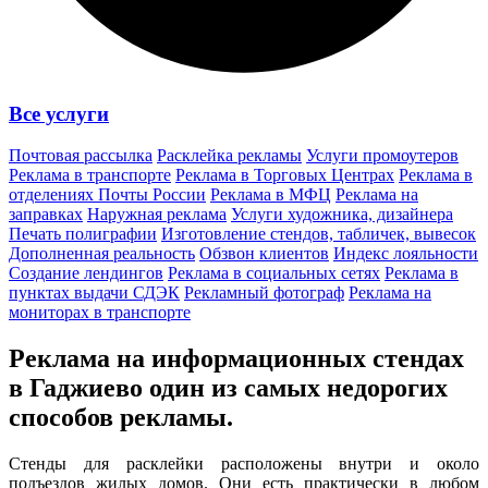
Все услуги
Почтовая рассылка
Расклейка рекламы
Услуги промоутеров
Реклама в транспорте
Реклама в Торговых Центрах
Реклама в
отделениях Почты России
Реклама в МФЦ
Реклама на
заправках
Наружная реклама
Услуги художника, дизайнера
Печать полиграфии
Изготовление стендов, табличек, вывесок
Дополненная реальность
Обзвон клиентов
Индекс лояльности
Создание лендингов
Реклама в социальных сетях
Реклама в
пунктах выдачи СДЭК
Рекламный фотограф
Реклама на
мониторах в транспорте
Реклама на информационных стендах
в Гаджиево один из
самых недорогих
способов
рекламы.
Стенды для расклейки расположены внутри и около
подъездов жилых домов. Они есть практически в любом