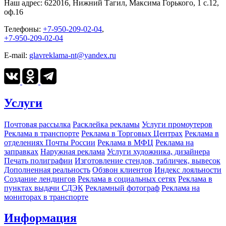
Наш адрес:
622016, Нижний Тагил, Максима Горького, 1 c.12,
оф.16
Телефоны:
+7-950-209-02-04
,
+7-950-209-02-04
E-mail:
glavreklama-nt@yandex.ru
Услуги
Почтовая рассылка
Расклейка рекламы
Услуги промоутеров
Реклама в транспорте
Реклама в Торговых Центрах
Реклама в
отделениях Почты России
Реклама в МФЦ
Реклама на
заправках
Наружная реклама
Услуги художника, дизайнера
Печать полиграфии
Изготовление стендов, табличек, вывесок
Дополненная реальность
Обзвон клиентов
Индекс лояльности
Создание лендингов
Реклама в социальных сетях
Реклама в
пунктах выдачи СДЭК
Рекламный фотограф
Реклама на
мониторах в транспорте
Информация