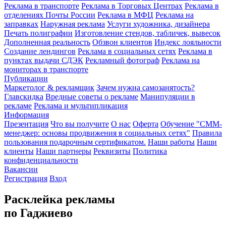
Реклама в транспорте
Реклама в Торговых Центрах
Реклама в
отделениях Почты России
Реклама в МФЦ
Реклама на
заправках
Наружная реклама
Услуги художника, дизайнера
Печать полиграфии
Изготовление стендов, табличек, вывесок
Дополненная реальность
Обзвон клиентов
Индекс лояльности
Создание лендингов
Реклама в социальных сетях
Реклама в
пунктах выдачи СДЭК
Рекламный фотограф
Реклама на
мониторах в транспорте
Публикации
Маркетолог & рекламщик
Зачем нужна самозанятость?
Главскидка
Вредные советы о рекламе
Манипуляции в
рекламе
Реклама и мультипликация
Информация
Презентация
Что вы получите
О нас
Оферта
Обучение "СМM-
менеджер: основы продвижения в социальных сетях"
Правила
пользования подарочным сертификатом.
Наши работы
Наши
клиенты
Наши партнеры
Реквизиты
Политика
конфиденциальности
Вакансии
Регистрация
Вход
Расклейка рекламы
по Гаджиево