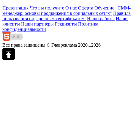
Презентация
Что вы получите
О нас
Оферта
Обучение "СМM-
менеджер: основы продвижения в социальных сетях"
Правила
пользования подарочным сертификатом.
Наши работы
Наши
клиенты
Наши партнеры
Реквизиты
Политика
конфиденциальности
Все права защищены © Главреклама 2020...2026