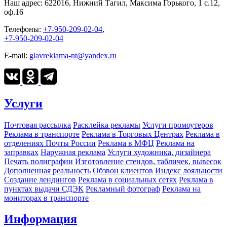
Наш адрес:
622016, Нижний Тагил, Максима Горького, 1 c.12,
оф.16
Телефоны:
+7-950-209-02-04
,
+7-950-209-02-04
E-mail:
glavreklama-nt@yandex.ru
Услуги
Почтовая рассылка
Расклейка рекламы
Услуги промоутеров
Реклама в транспорте
Реклама в Торговых Центрах
Реклама в
отделениях Почты России
Реклама в МФЦ
Реклама на
заправках
Наружная реклама
Услуги художника, дизайнера
Печать полиграфии
Изготовление стендов, табличек, вывесок
Дополненная реальность
Обзвон клиентов
Индекс лояльности
Создание лендингов
Реклама в социальных сетях
Реклама в
пунктах выдачи СДЭК
Рекламный фотограф
Реклама на
мониторах в транспорте
Информация