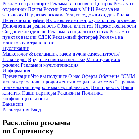
Реклама в транспорте
Реклама в Торговых Центрах
Реклама в
отделениях Почты России
Реклама в МФЦ
Реклама на
заправках
Наружная реклама
Услуги художника, дизайнера
Печать полиграфии
Изготовление стендов, табличек, вывесок
Дополненная реальность
Обзвон клиентов
Индекс лояльности
Создание лендингов
Реклама в социальных сетях
Реклама в
пунктах выдачи СДЭК
Рекламный фотограф
Реклама на
мониторах в транспорте
Публикации
Маркетолог & рекламщик
Зачем нужна самозанятость?
Главскидка
Вредные советы о рекламе
Манипуляции в
рекламе
Реклама и мультипликация
Информация
Презентация
Что вы получите
О нас
Оферта
Обучение "СМM-
менеджер: основы продвижения в социальных сетях"
Правила
пользования подарочным сертификатом.
Наши работы
Наши
клиенты
Наши партнеры
Реквизиты
Политика
конфиденциальности
Вакансии
Регистрация
Вход
Расклейка рекламы
по Сорочинску