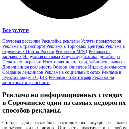
Все услуги
Почтовая рассылка
Расклейка рекламы
Услуги промоутеров
Реклама в транспорте
Реклама в Торговых Центрах
Реклама в
отделениях Почты России
Реклама в МФЦ
Реклама на
заправках
Наружная реклама
Услуги художника, дизайнера
Печать полиграфии
Изготовление стендов, табличек, вывесок
Дополненная реальность
Обзвон клиентов
Индекс лояльности
Создание лендингов
Реклама в социальных сетях
Реклама в
пунктах выдачи СДЭК
Рекламный фотограф
Реклама на
мониторах в транспорте
Реклама на информационных стендах
в Сорочинске один из
самых недорогих
способов
рекламы.
Стенды для расклейки расположены внутри и около
подъездов жилых домов. Они есть практически в любом