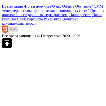
Презентация
Что вы получите
О нас
Оферта
Обучение "СМM-
менеджер: основы продвижения в социальных сетях"
Правила
пользования подарочным сертификатом.
Наши работы
Наши
клиенты
Наши партнеры
Реквизиты
Политика
конфиденциальности
Все права защищены © Главреклама 2020...2026