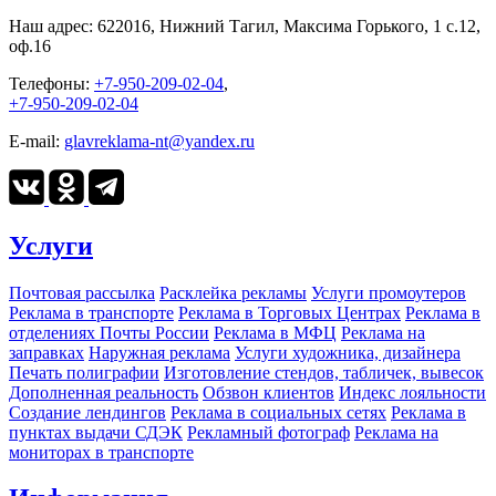
Наш адрес:
622016, Нижний Тагил, Максима Горького, 1 c.12,
оф.16
Телефоны:
+7-950-209-02-04
,
+7-950-209-02-04
E-mail:
glavreklama-nt@yandex.ru
Услуги
Почтовая рассылка
Расклейка рекламы
Услуги промоутеров
Реклама в транспорте
Реклама в Торговых Центрах
Реклама в
отделениях Почты России
Реклама в МФЦ
Реклама на
заправках
Наружная реклама
Услуги художника, дизайнера
Печать полиграфии
Изготовление стендов, табличек, вывесок
Дополненная реальность
Обзвон клиентов
Индекс лояльности
Создание лендингов
Реклама в социальных сетях
Реклама в
пунктах выдачи СДЭК
Рекламный фотограф
Реклама на
мониторах в транспорте