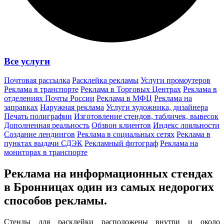
Все услуги
Почтовая рассылка
Расклейка рекламы
Услуги промоутеров
Реклама в транспорте
Реклама в Торговых Центрах
Реклама в
отделениях Почты России
Реклама в МФЦ
Реклама на
заправках
Наружная реклама
Услуги художника, дизайнера
Печать полиграфии
Изготовление стендов, табличек, вывесок
Дополненная реальность
Обзвон клиентов
Индекс лояльности
Создание лендингов
Реклама в социальных сетях
Реклама в
пунктах выдачи СДЭК
Рекламный фотограф
Реклама на
мониторах в транспорте
Реклама на информационных стендах
в Бронницах один из
самых недорогих
способов
рекламы.
Стенды для расклейки расположены внутри и около