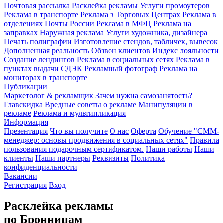
Почтовая рассылка
Расклейка рекламы
Услуги промоутеров
Реклама в транспорте
Реклама в Торговых Центрах
Реклама в
отделениях Почты России
Реклама в МФЦ
Реклама на
заправках
Наружная реклама
Услуги художника, дизайнера
Печать полиграфии
Изготовление стендов, табличек, вывесок
Дополненная реальность
Обзвон клиентов
Индекс лояльности
Создание лендингов
Реклама в социальных сетях
Реклама в
пунктах выдачи СДЭК
Рекламный фотограф
Реклама на
мониторах в транспорте
Публикации
Маркетолог & рекламщик
Зачем нужна самозанятость?
Главскидка
Вредные советы о рекламе
Манипуляции в
рекламе
Реклама и мультипликация
Информация
Презентация
Что вы получите
О нас
Оферта
Обучение "СМM-
менеджер: основы продвижения в социальных сетях"
Правила
пользования подарочным сертификатом.
Наши работы
Наши
клиенты
Наши партнеры
Реквизиты
Политика
конфиденциальности
Вакансии
Регистрация
Вход
Расклейка рекламы
по Бронницам