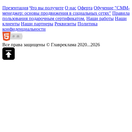
Презентация
Что вы получите
О нас
Оферта
Обучение "СМM-
менеджер: основы продвижения в социальных сетях"
Правила
пользования подарочным сертификатом.
Наши работы
Наши
клиенты
Наши партнеры
Реквизиты
Политика
конфиденциальности
Все права защищены © Главреклама 2020...2026