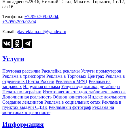
Наш адрес:
622016, Нижний Тагил, Максима Горького, 1 c.12,
оф.16
Телефоны:
+7-950-209-02-04
,
+7-950-209-02-04
E-mail:
glavreklama-nt@yandex.ru
Услуги
Почтовая рассылка
Расклейка рекламы
Услуги промоутеров
Реклама в транспорте
Реклама в Торговых Центрах
Реклама в
отделениях Почты России
Реклама в МФЦ
Реклама на
заправках
Наружная реклама
Услуги художника, дизайнера
Печать полиграфии
Изготовление стендов, табличек, вывесок
Дополненная реальность
Обзвон клиентов
Индекс лояльности
Создание лендингов
Реклама в социальных сетях
Реклама в
пунктах выдачи СДЭК
Рекламный фотограф
Реклама на
мониторах в транспорте
Информация