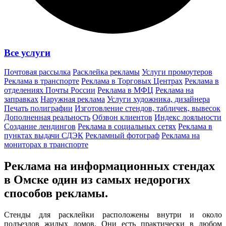
Все услуги
Почтовая рассылка
Расклейка рекламы
Услуги промоутеров
Реклама в транспорте
Реклама в Торговых Центрах
Реклама в
отделениях Почты России
Реклама в МФЦ
Реклама на
заправках
Наружная реклама
Услуги художника, дизайнера
Печать полиграфии
Изготовление стендов, табличек, вывесок
Дополненная реальность
Обзвон клиентов
Индекс лояльности
Создание лендингов
Реклама в социальных сетях
Реклама в
пунктах выдачи СДЭК
Рекламный фотограф
Реклама на
мониторах в транспорте
Реклама на информационных стендах
в Омске один из
самых недорогих
способов
рекламы.
Стенды для расклейки расположены внутри и около
подъездов жилых домов. Они есть практически в любом