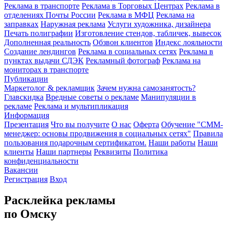
Реклама в транспорте
Реклама в Торговых Центрах
Реклама в
отделениях Почты России
Реклама в МФЦ
Реклама на
заправках
Наружная реклама
Услуги художника, дизайнера
Печать полиграфии
Изготовление стендов, табличек, вывесок
Дополненная реальность
Обзвон клиентов
Индекс лояльности
Создание лендингов
Реклама в социальных сетях
Реклама в
пунктах выдачи СДЭК
Рекламный фотограф
Реклама на
мониторах в транспорте
Публикации
Маркетолог & рекламщик
Зачем нужна самозанятость?
Главскидка
Вредные советы о рекламе
Манипуляции в
рекламе
Реклама и мультипликация
Информация
Презентация
Что вы получите
О нас
Оферта
Обучение "СМM-
менеджер: основы продвижения в социальных сетях"
Правила
пользования подарочным сертификатом.
Наши работы
Наши
клиенты
Наши партнеры
Реквизиты
Политика
конфиденциальности
Вакансии
Регистрация
Вход
Расклейка рекламы
по Омску